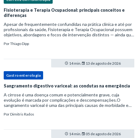
Fisioterapia e Terapia Ocupacional: principais conceitos e
diferenças
Apesar de frequentemente confundidas na prática clínica e até por
profissionais da saúde, Fisioterapia e Terapia Ocupacional possuem
objetivos, abordagens e focos de intervenção distintos — ainda que
complementares. Entender essas diferenças é essenc
Por
Thiago Dipp
14 min.
13 de agosto de 2026
Gastroenterologia
Sangramento digestivo variceal: as condutas na emergência
A cirrose é uma doença comum e potencialmente grave, cuja
evolução é marcada por complicações e descompensações.O
sangramento variceal é uma das principais causas de morbidade e
mortalidade para pessoas com cirrose.Ele é causado pela
Por
Dimitris Rados
hipertensão port
14 min.
05 de agosto de 2026