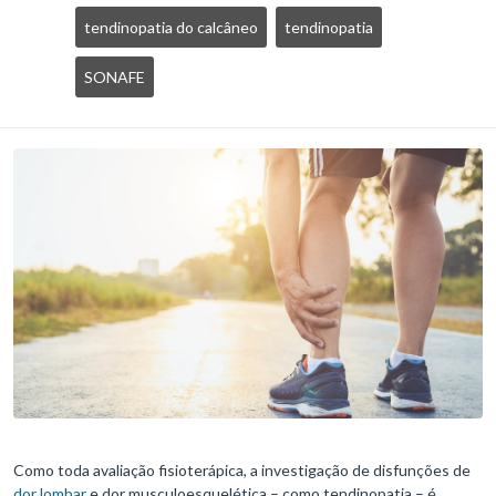
tendinopatia do calcâneo
tendinopatia
SONAFE
Como toda avaliação fisioterápica, a investigação de disfunções de
dor lombar
e dor musculoesquelética – como tendinopatia – é