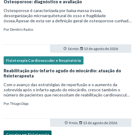
Osteoporose: diagnóstico e avaliação
Osteoporose é caracterizada por baixa massa óssea,
desorganização microarquitetural do osso e fragilidade
óssea.Apesar de esta ser a definição geral de osteoporose cunhada
pela Organização Mundial da Saúde, ela tem um enfoque
Por
Dimitris Rados
patofisiológico, e não c
16 min.
13 de agosto de 2026
Fisioterapia Cardiovascular e Respiratória
Reabilitação pós-infarto agudo do miocárdio: atuação do
fisioterapeuta
Com o avanço das estratégias de reperfusão e o aumento da
sobrevida após o infarto agudo do miocárdio, cresce também o
número de pacientes que necessitam de reabilitação cardiovascular
estruturada.Nesse contexto, o fisioterapeuta assume um papel estr
Por
Thiago Dipp
9 min.
13 de agosto de 2026
Carreira em Fisioterapia