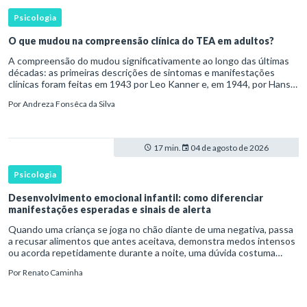
Psicologia
O que mudou na compreensão clínica do TEA em adultos?
A compreensão do mudou significativamente ao longo das últimas
décadas: as primeiras descrições de sintomas e manifestações
clínicas foram feitas em 1943 por Leo Kanner e, em 1944, por Hans
Asperger, a partir da observação de crianças com dificuldad
Por
Andreza Fonsêca da Silva
17 min.
04 de agosto de 2026
Psicologia
Desenvolvimento emocional infantil: como diferenciar
manifestações esperadas e sinais de alerta
Quando uma criança se joga no chão diante de uma negativa, passa
a recusar alimentos que antes aceitava, demonstra medos intensos
ou acorda repetidamente durante a noite, uma dúvida costuma
surgir: esse comportamento faz parte do desenvolvimento ou i
Por
Renato Caminha