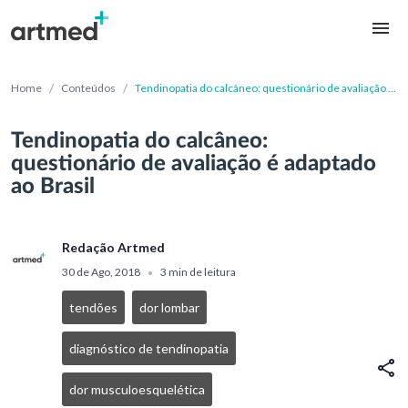
/
/
Home
Conteúdos
Tendinopatia do calcâneo: questionário de avaliação é
adaptado ao Brasil
Tendinopatia do calcâneo:
questionário de avaliação é adaptado
ao Brasil
Redação Artmed
30 de Ago, 2018
3 min de leitura
•
tendões
dor lombar
diagnóstico de tendinopatia
dor musculoesquelética