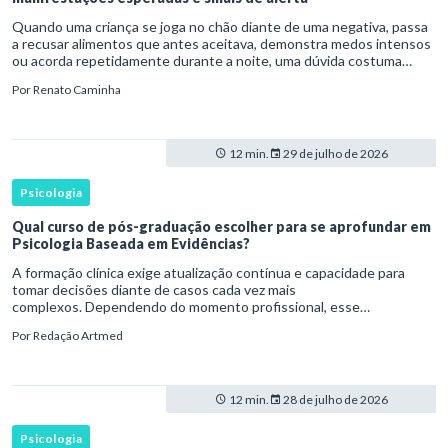
Quando uma criança se joga no chão diante de uma negativa, passa
a recusar alimentos que antes aceitava, demonstra medos intensos
ou acorda repetidamente durante a noite, uma dúvida costuma
surgir: esse comportamento faz parte do desenvolvimento ou i
Por
Renato Caminha
12 min.
29 de julho de 2026
Psicologia
Qual curso de pós-graduação escolher para se aprofundar em
Psicologia Baseada em Evidências?
A formação clínica exige atualização contínua e capacidade para
tomar decisões diante de casos cada vez mais
complexos. Dependendo do momento profissional, esse
desenvolvimento pode envolver uma base ampla em , o
Por
Redação Artmed
aprofundamento em ou a especializaçã
12 min.
28 de julho de 2026
Psicologia