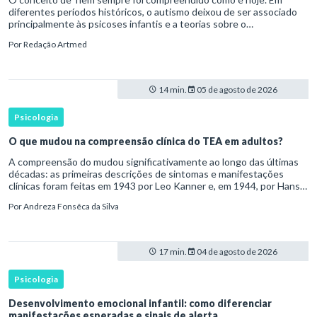
diferentes períodos históricos, o autismo deixou de ser associado
principalmente às psicoses infantis e a teorias sobre o
desenvolvimento humano para ser reconhecido como um
Por
Redação Artmed
transtorno do des
14 min.
05 de agosto de 2026
Psicologia
O que mudou na compreensão clínica do TEA em adultos?
A compreensão do mudou significativamente ao longo das últimas
décadas: as primeiras descrições de sintomas e manifestações
clínicas foram feitas em 1943 por Leo Kanner e, em 1944, por Hans
Asperger, a partir da observação de crianças com dificuldad
Por
Andreza Fonsêca da Silva
17 min.
04 de agosto de 2026
Psicologia
Desenvolvimento emocional infantil: como diferenciar
manifestações esperadas e sinais de alerta