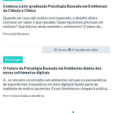
Conheça a pós-graduação Psicologia Baseada em Evidências:
da Ciência à Clínica
Quando um caso não evolui como esperado, o desafio clínico
costuma ser saber o que reavaliar. Quais hipóteses precisam ser
revistas? Que fatores ainda mantêm o sofrimento? O plano de
tratamento continua coerente com a resposta e com as
Por
Luana Marques
necessidades d
16 min.
27 de julho de 2026
Psicologia
O futuro da Psicologia Baseada em Evidências diante dos
novos sofrimentos digitais
A , os vínculos construídos em ambientes virtuais e a permanência
de experiências traumáticas no meio digital já fazem parte da
realidade de muitos pacientes. Esses fenômenos chegam à prática
clínica antes de contar com definições consolidadas, instr
Por
Cristiano Nabuco de Abreu