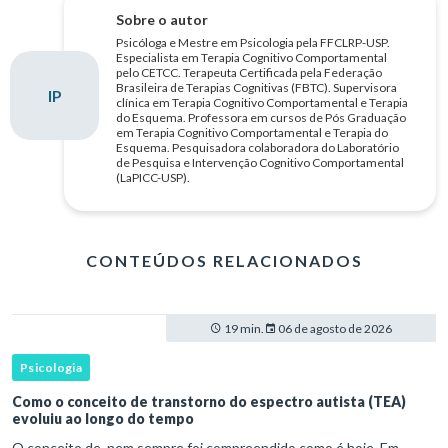
Sobre o autor
Psicóloga e Mestre em Psicologia pela FFCLRP-USP.
Especialista em Terapia Cognitivo Comportamental
pelo CETCC. Terapeuta Certificada pela Federação
Brasileira de Terapias Cognitivas (FBTC). Supervisora
IP
clínica em Terapia Cognitivo Comportamental e Terapia
do Esquema. Professora em cursos de Pós Graduação
em Terapia Cognitivo Comportamental e Terapia do
Esquema. Pesquisadora colaboradora do Laboratório
de Pesquisa e Intervenção Cognitivo Comportamental
(LaPICC-USP).
CONTEÚDOS RELACIONADOS
19 min.
06 de agosto de 2026
Psicologia
Como o conceito de transtorno do espectro autista (TEA)
evoluiu ao longo do tempo
O conceito de nem sempre foi compreendido como é hoje. Em