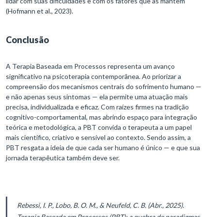
lidar com suas dificuldades e com os fatores que as mantêm
(Hofmann et al., 2023).
Conclusão
A Terapia Baseada em Processos representa um avanço
significativo na psicoterapia contemporânea. Ao priorizar a
compreensão dos mecanismos centrais do sofrimento humano —
e não apenas seus sintomas — ela permite uma atuação mais
precisa, individualizada e eficaz. Com raízes firmes na tradição
cognitivo-comportamental, mas abrindo espaço para integração
teórica e metodológica, a PBT convida o terapeuta a um papel
mais científico, criativo e sensível ao contexto. Sendo assim, a
PBT resgata a ideia de que cada ser humano é único — e que sua
jornada terapêutica também deve ser.
Rebessi, I. P., Lobo, B. O. M., & Neufeld, C. B. (Abr., 2025).
Terapia Baseada em Processos (PBT): a quebra de paradigmas