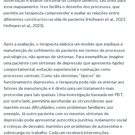
observação e análise funcional do comportamento, são úteis para
esse mapeamento. Isso facilita o desenho dos processos, que
permite ao terapeuta compreender e avaliar as relações entre
diferentes constructos na vida do paciente (Hofmann et al., 2021;
Hofmann et al., 2023).
Após a avaliação, o terapeuta elabora um modelo que explique a
manutenção do sofrimento do paciente em termos de processos
psicológicos, não apenas de sintomas. Para exemplificar, imagine
uma paciente com sintomas de depressão que apresente rigidez
comportamental, evitação experiencial e ruminação como
processos centrais. Como são sintomas “típicos” do
funcionamento depressivo, o terapeuta pode não se atentar aos
fatores de manutenção e ir direto para um tratamento mais
protocolar para tais queixas. Uma investigação baseada em PBT,
por outro lado, permitiria aprofundar as circunstâncias que
mantém essas dificuldades, como problemas familiares, por
exemplo. Já outro paciente com os mesmos sintomas de
depressão pode apresentar autocrítica punitiva, isolamento social
e crenças de desvalor, mantidos por problemas de autoestima e
sobrecarga no trabalho. Cada um receberá intervenções