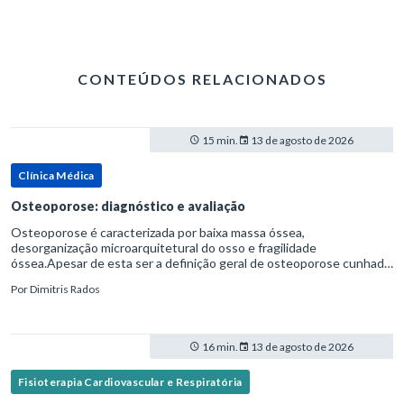
CONTEÚDOS RELACIONADOS
15 min.
13 de agosto de 2026
Clínica Médica
Osteoporose: diagnóstico e avaliação
Osteoporose é caracterizada por baixa massa óssea,
desorganização microarquitetural do osso e fragilidade
óssea.Apesar de esta ser a definição geral de osteoporose cunhada
pela Organização Mundial da Saúde, ela tem um enfoque
Por
Dimitris Rados
patofisiológico, e não c
16 min.
13 de agosto de 2026
Fisioterapia Cardiovascular e Respiratória