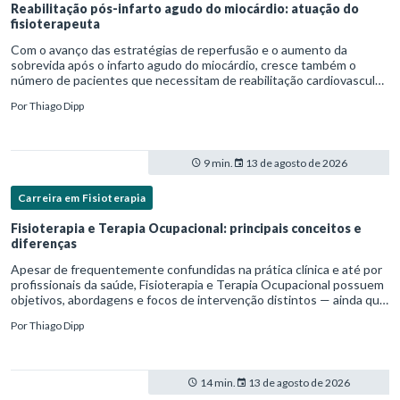
Reabilitação pós-infarto agudo do miocárdio: atuação do
fisioterapeuta
Com o avanço das estratégias de reperfusão e o aumento da
sobrevida após o infarto agudo do miocárdio, cresce também o
número de pacientes que necessitam de reabilitação cardiovascular
estruturada.Nesse contexto, o fisioterapeuta assume um papel estr
Por
Thiago Dipp
9 min.
13 de agosto de 2026
Carreira em Fisioterapia
Fisioterapia e Terapia Ocupacional: principais conceitos e
diferenças
Apesar de frequentemente confundidas na prática clínica e até por
profissionais da saúde, Fisioterapia e Terapia Ocupacional possuem
objetivos, abordagens e focos de intervenção distintos — ainda que
complementares. Entender essas diferenças é essenc
Por
Thiago Dipp
14 min.
13 de agosto de 2026