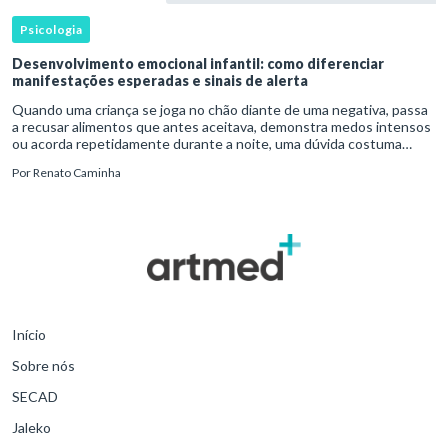
Psicologia
Desenvolvimento emocional infantil: como diferenciar
manifestações esperadas e sinais de alerta
Quando uma criança se joga no chão diante de uma negativa, passa
a recusar alimentos que antes aceitava, demonstra medos intensos
ou acorda repetidamente durante a noite, uma dúvida costuma
surgir: esse comportamento faz parte do desenvolvimento ou i
Por
Renato Caminha
Início
Sobre nós
SECAD
Jaleko