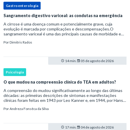
Gastroenterologia
Sangramento digestivo variceal: as condutas na emergência
A cirrose é uma doença comum e potencialmente grave, cuja
evolução é marcada por complicações e descompensações.O
sangramento variceal é uma das principais causas de morbidade e
mortalidade para pessoas com cirrose.Ele é causado pela
Por
Dimitris Rados
hipertensão port
14 min.
05 de agosto de 2026
Psicologia
O que mudou na compreensão clínica do TEA em adultos?
A compreensão do mudou significativamente ao longo das últimas
décadas: as primeiras descrições de sintomas e manifestações
clínicas foram feitas em 1943 por Leo Kanner e, em 1944, por Hans
Asperger, a partir da observação de crianças com dificuldad
Por
Andreza Fonsêca da Silva
17 min.
04 de agosto de 2026