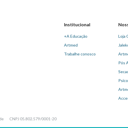
Institucional
Nos
+A Educação
Loja 
Artmed
Jalek
Trabalhe conosco
Artm
Pós 
Seca
Psico
Artm
Acce
ade
CNPJ 05.802.579/0001-20