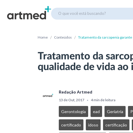
O que você está buscando?
/
/
Home
Conteúdos
Tratamento da sarcopenia garante 
Tratamento da sarco
qualidade de vida ao 
Redação Artmed
13 de Out, 2017
4 min de leitura
•
Gerontologia
ead
Geriatria
certificado
idoso
certificação