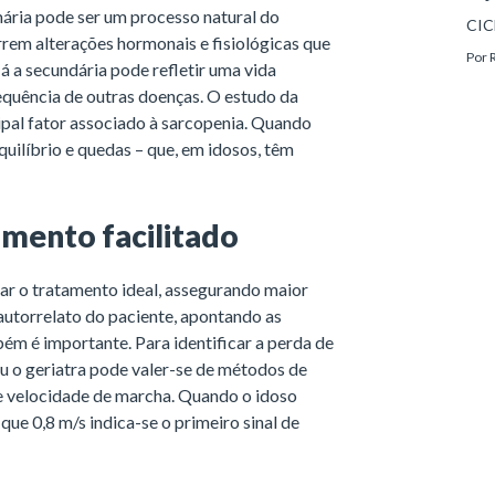
mária pode ser um processo natural do
CIC
rrem alterações hormonais e fisiológicas que
Por
á a secundária pode refletir uma vida
quência de outras doenças. O estudo da
pal fator associado à sarcopenia. Quando
uilíbrio e quedas – que, em idosos, têm
amento facilitado
car o tratamento ideal, assegurando maior
 autorrelato do paciente, apontando as
bém é importante. Para identificar a perda de
ou o geriatra pode valer-se de métodos de
de velocidade de marcha. Quando o idoso
ue 0,8 m/s indica-se o primeiro sinal de