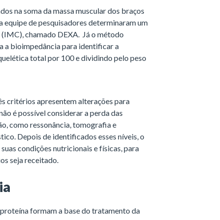
eados na soma da massa muscular dos braços
 sua equipe de pesquisadores determinaram um
al (IMC), chamado DEXA. Já o método
a a bioimpedância para identificar a
uelética total por 100 e dividindo pelo peso
ês critérios apresentem alterações para
não é possível considerar a perda das
ão, como ressonância, tomografia e
co. Depois de identificados esses níveis, o
uas condições nutricionais e físicas, para
os seja receitado.
ia
m proteína formam a base do tratamento da