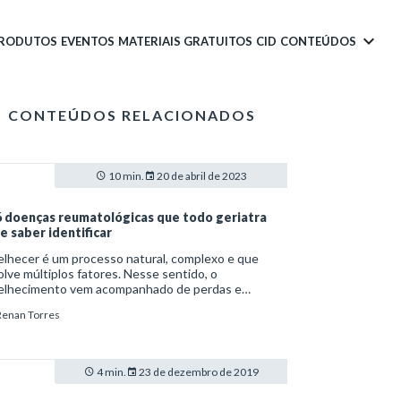
PRODUTOS
EVENTOS
MATERIAIS GRATUITOS
CID
CONTEÚDOS
CONTEÚDOS RELACIONADOS
10 min.
20 de abril de 2023
6 doenças reumatológicas que todo geriatra
e saber identificar
lhecer é um processo natural, complexo e que
lve múltiplos fatores. Nesse sentido, o
elhecimento vem acompanhado de perdas e
tações funcionais, além de uma carga maior de
Renan Torres
rbidades. Dentre as principais doenças, destacam-
s doenças reumatológicas, que na população
átrica estão associadas a maior morbidade, grau
ional de limitação, dependência e fragilidade ao
4 min.
23 de dezembro de 2019
o.