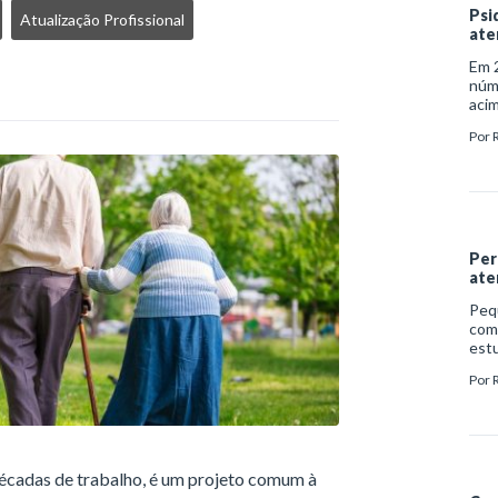
Psi
Atualização Profissional
ate
Em 2
núm
acim
doen
Por
aco
indi
com
tran
demê
psiq
Per
ate
Peq
com
estu
70% 
Por
difi
lem
 décadas de trabalho, é um projeto comum à