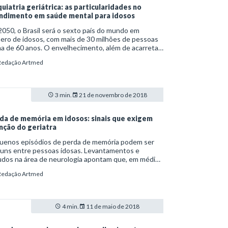
quiatria geriátrica: as particularidades no
ndimento em saúde mental para idosos
050, o Brasil será o sexto país do mundo em
ero de idosos, com mais de 30 milhões de pessoas
a de 60 anos. O envelhecimento, além de acarretar
ças físicas relacionadas à passagem do tempo, vem
Redação Artmed
mpanhado de mudanças nos padrões de vida do
víduo. A combinação entre alterações biológicas e
portamentais pode levar ao surgimento de
stornos mentais, como a depressão crônica e a
3 min.
21 de novembro de 2018
ncia. E é aí que entra o papel importante da
uiatria geriátrica.
da de memória em idosos: sinais que exigem
nção do geriatra
uenos episódios de perda de memória podem ser
uns entre pessoas idosas. Levantamentos e
dos na área de neurologia apontam que, em média,
dos indivíduos com mais de 60 anos reclama de
Redação Artmed
culdades para se recordar de determinadas
branças.
4 min.
11 de maio de 2018