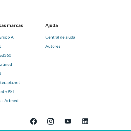
sas marcas
Ajuda
Grupo A
Central de ajuda
o
Autores
ed360
Artmed
d
terapia.net
ed +PSI
ss Artmed