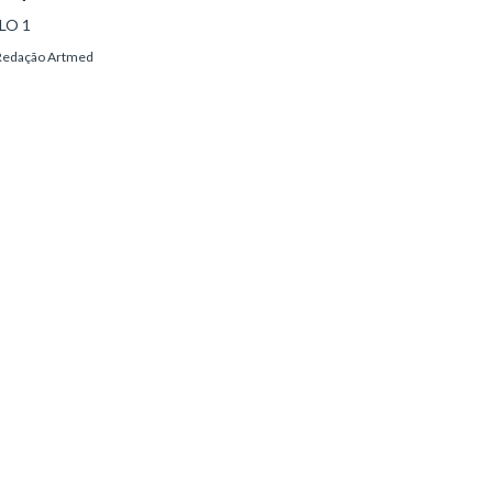
LO 1
Redação Artmed