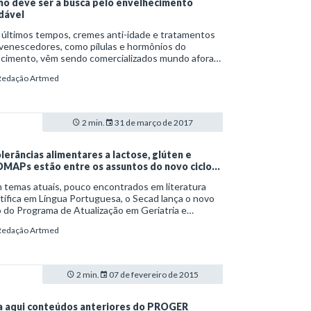
o deve ser a busca pelo envelhecimento
dável
 últimos tempos, cremes anti-idade e tratamentos
venescedores, como pílulas e hormônios do
scimento, vêm sendo comercializados mundo afora
maneira indiscriminada. São produtos que prometem
Redação Artmed
rdar os efeitos do envelhecimento, seja na pele, na
ória ou mesmo no próprio desempenho físico. É
ente, no entanto, que essas soluções milagrosas
 buscam exatamente proporcionar melhor saúde à
2 min.
31 de março de 2017
eira idade – até porque envelhecer faz parte do
esso natural da vida.
olerâncias alimentares a lactose, glúten e
MAPs estão entre os assuntos do novo ciclo
 PROGER
 temas atuais, pouco encontrados em literatura
tífica em Língua Portuguesa, o Secad lança o novo
o do Programa de Atualização em Geriatria e
ntologia (PROGER). Em seu terceiro ano, o
Redação Artmed
GER é realizado em parceria com a Sociedade
ileira de Geriatria e Gerontologia (SBGG) e conta a
icipação de autores renomados dessas áreas.
2 min.
07 de fevereiro de 2015
a aqui conteúdos anteriores do PROGER