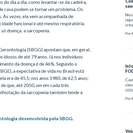
Com
s do dia a dia, como levantar-se da cadeira,
sau
a de casa podem se tornar um problema. Os
Nos
os. Às vezes, ela vem acompanhada de
reju
idade funcional e até mesmo respiratória.
cre
de 
só doença: a sarcopenia.
Por
reta
mem
evid
e Gerontologia (SBGG) apontam que, em geral,
não
terc
 idosos de até 79 anos. Já nos indivíduos
proc
vimento da doença é de 46%. Segundo o
Int
(IBGE), a expectativa de vida no Brasil está
FOD
do
a era de 45,5; nos anos 1980, de 62,5 anos;
Com
 de que, até 2050, um em cada três
cien
cicl
nifestação da sarcopenia também tende a
Gero
Por
PRO
Bras
part
ontologia desenvolvida pela SBGG
.
Vej