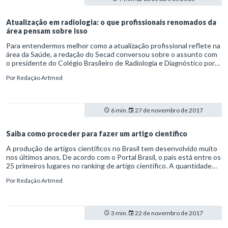
Atualização em radiologia: o que profissionais renomados da
área pensam sobre isso
Para entendermos melhor como a atualização profissional reflete na
área da Saúde, a redação do Secad conversou sobre o assunto com
o presidente do Colégio Brasileiro de Radiologia e Diagnóstico por
Imagem (CBR), prof. Dr. Manoel de Souza Rocha, e com o organizador
Por
Redação Artmed
do Programa de Atualização em Radiologia e Diagnóstico por
Imagem (PRORAD), prof. Dr. Luís Ronan de Souza.
6 min.
27 de novembro de 2017
Saiba como proceder para fazer um artigo científico
A produção de artigos científicos no Brasil tem desenvolvido muito
nos últimos anos. De acordo com o Portal Brasil, o país está entre os
25 primeiros lugares no ranking de artigo científico. A quantidade
tem aumentado, mas não podemos deixar a qualidade cair. É
Por
Redação Artmed
importante saber desenvolver trabalhos com uma escrita fluida,
clara e concisa, de forma que desperte o interesse de seus leitores.
3 min.
22 de novembro de 2017