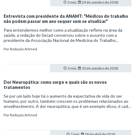
3 min.
29 de outubro de 2018
Entrevista com presidente da ANAMT: “Médicos do trabalho
não podem passar um ano sequer sem se atualizar”
Para entendermos melhor como a atualização reflete na área da
saúde, a redação do Secad conversou sobre o assunto com a
presidente da Associação Nacional de Medicina do Trabalho
(ANAMT), Dra. Marcia Bandini. Veja o que a profissional declara
Por
Redação Artmed
como imprescindível para o aprimoramento constante de médicos
do trabalho.
3 min.
10 de outubro de 2018
Dor Neuropática: como surge e quais são os novos
tratamentos
Se por um lado hoje há o aumento da expectativa de vida do ser
humano, por outro, também crescem os problemas relacionados ao
envelhecimento. A dor neuropática, que é um exemplo disso, é cada
vez mais diagnosticada nos consultórios médicos e já acomete 10%
Por
Redação Artmed
da população mundial, principalmente os idosos.
7 min.
18 de abril de 2018