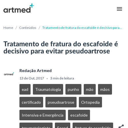
/
/
Home
Conteúdos
Tratamento de fratura do escafoide é decisivo para
evitar pseudoartrose
Tratamento de fratura do escafoide é
decisivo para evitar pseudoartrose
Redação Artmed
13 de Out, 2017
3 min de leitura
•
ead
Traumatologia
punho
mão
mãos
certificado
pseudoartrose
Ortopedia
Intensiva e Emergência
escafoide
traumatologista
Secad
fratura do escafoide