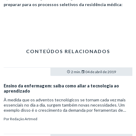
preparar para os processos seletivos da residência médica
:
CONTEÚDOS RELACIONADOS
2 min.
04 de abril de 2019
Ensino da enfermagem: saiba como aliar a tecnologia ao
aprendizado
À medida que os adventos tecnológicos se tornam cada vez mais
essenciais no dia a dia, surgem também novas necessidades. Um
exemplo disso é o crescimento da demanda por ferramentas de
aprendizagem que estejam adequadas ao cotidiano corrido. Logo, o
Por
Redação Artmed
ensino da enfermagem se propõe a buscar recursos pedagógicos
que acompanhem essa evolução.