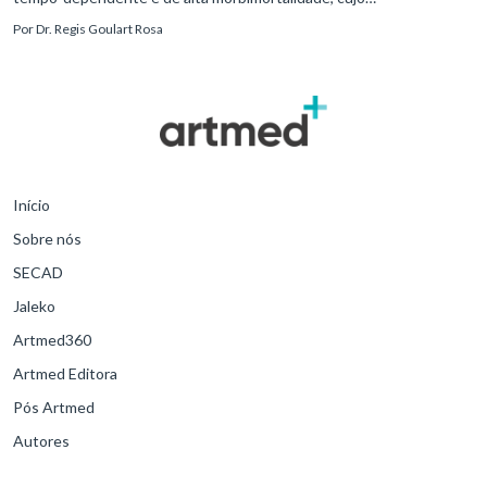
reconhecimento precoce e manejo estruturado são determinantes
Por
Dr. Regis Goulart Rosa
para o desfe
Início
Sobre nós
SECAD
Jaleko
Artmed360
Artmed Editora
Pós Artmed
Autores