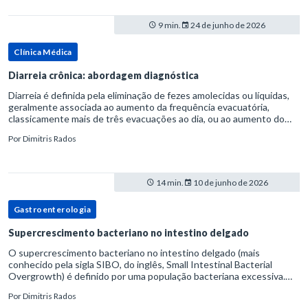
9 min.
24 de junho de 2026
Clínica Médica
Diarreia crônica: abordagem diagnóstica
Diarreia é definida pela eliminação de fezes amolecidas ou líquidas,
geralmente associada ao aumento da frequência evacuatória,
classicamente mais de três evacuações ao dia, ou ao aumento do
volume fecal.Na prática, a consistência das fezes costuma s
Por
Dimitris Rados
14 min.
10 de junho de 2026
Gastroenterologia
Supercrescimento bacteriano no intestino delgado
O supercrescimento bacteriano no intestino delgado (mais
conhecido pela sigla SIBO, do inglês, Small Intestinal Bacterial
Overgrowth) é definido por uma população bacteriana excessiva.
rata-se de uma forma específica de disbiose do trato digestivo. P
Por
Dimitris Rados