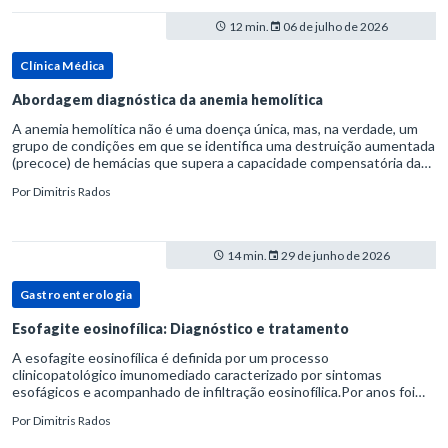
12 min.
06 de julho de 2026
Clínica Médica
Abordagem diagnóstica da anemia hemolítica
A anemia hemolítica não é uma doença única, mas, na verdade, um
grupo de condições em que se identifica uma destruição aumentada
(precoce) de hemácias que supera a capacidade compensatória da
medula óssea.Como a vida média normal da hemácia é de apro
Por
Dimitris Rados
14 min.
29 de junho de 2026
Gastroenterologia
Esofagite eosinofílica: Diagnóstico e tratamento
A esofagite eosinofílica é definida por um processo
clinicopatológico imunomediado caracterizado por sintomas
esofágicos e acompanhado de infiltração eosinofílica.Por anos foi
considerada uma manifestação dentro do espectro da doença do
Por
Dimitris Rados
refluxo gastr