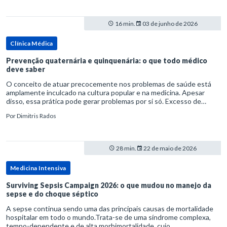
16 min.
03 de junho de 2026
Clínica Médica
Prevenção quaternária e quinquenária: o que todo médico
deve saber
O conceito de atuar precocemente nos problemas de saúde está
amplamente inculcado na cultura popular e na medicina. Apesar
disso, essa prática pode gerar problemas por si só. Excesso de
diagnósticos e de tratamentos podem advir de prevenção excessiva
Por
Dimitris Rados
28 min.
22 de maio de 2026
Medicina Intensiva
Surviving Sepsis Campaign 2026: o que mudou no manejo da
sepse e do choque séptico
A sepse continua sendo uma das principais causas de mortalidade
hospitalar em todo o mundo.Trata-se de uma síndrome complexa,
tempo-dependente e de alta morbimortalidade, cujo