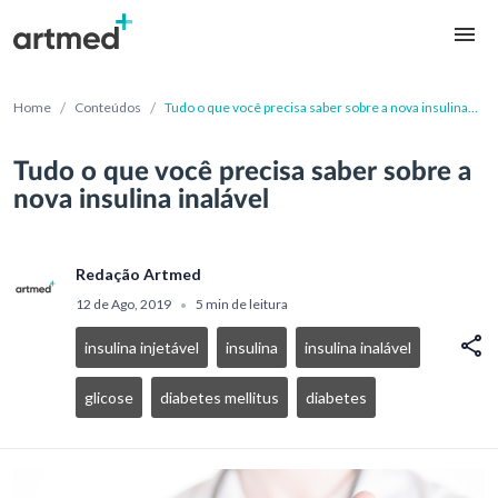
/
/
Home
Conteúdos
Tudo o que você precisa saber sobre a nova insulina
inalável
Tudo o que você precisa saber sobre a
nova insulina inalável
Redação Artmed
12 de Ago, 2019
5 min de leitura
•
insulina injetável
insulina
insulina inalável
glicose
diabetes mellitus
diabetes