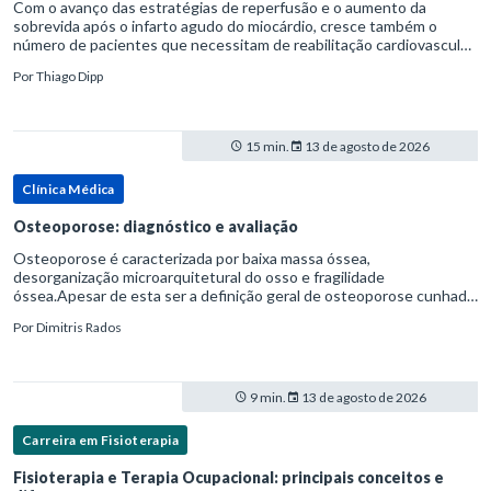
Com o avanço das estratégias de reperfusão e o aumento da
sobrevida após o infarto agudo do miocárdio, cresce também o
número de pacientes que necessitam de reabilitação cardiovascular
estruturada.Nesse contexto, o fisioterapeuta assume um papel estr
Por
Thiago Dipp
15 min.
13 de agosto de 2026
Clínica Médica
Osteoporose: diagnóstico e avaliação
Osteoporose é caracterizada por baixa massa óssea,
desorganização microarquitetural do osso e fragilidade
óssea.Apesar de esta ser a definição geral de osteoporose cunhada
pela Organização Mundial da Saúde, ela tem um enfoque
Por
Dimitris Rados
patofisiológico, e não c
9 min.
13 de agosto de 2026
Carreira em Fisioterapia
Fisioterapia e Terapia Ocupacional: principais conceitos e