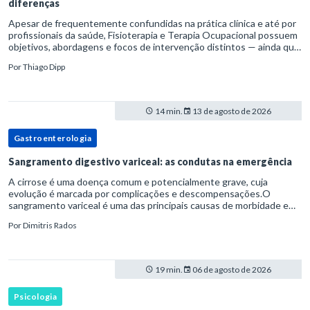
diferenças
Apesar de frequentemente confundidas na prática clínica e até por
profissionais da saúde, Fisioterapia e Terapia Ocupacional possuem
objetivos, abordagens e focos de intervenção distintos — ainda que
complementares. Entender essas diferenças é essenc
Por
Thiago Dipp
14 min.
13 de agosto de 2026
Gastroenterologia
Sangramento digestivo variceal: as condutas na emergência
A cirrose é uma doença comum e potencialmente grave, cuja
evolução é marcada por complicações e descompensações.O
sangramento variceal é uma das principais causas de morbidade e
mortalidade para pessoas com cirrose.Ele é causado pela
Por
Dimitris Rados
hipertensão port
19 min.
06 de agosto de 2026
Psicologia