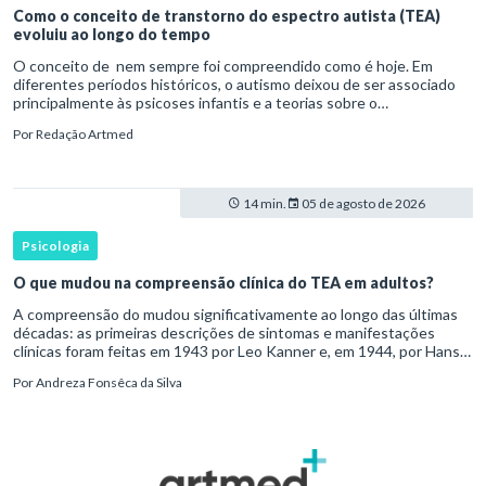
Como o conceito de transtorno do espectro autista (TEA)
evoluiu ao longo do tempo
O conceito de nem sempre foi compreendido como é hoje. Em
diferentes períodos históricos, o autismo deixou de ser associado
principalmente às psicoses infantis e a teorias sobre o
desenvolvimento humano para ser reconhecido como um
Por
Redação Artmed
transtorno do des
14 min.
05 de agosto de 2026
Psicologia
O que mudou na compreensão clínica do TEA em adultos?
A compreensão do mudou significativamente ao longo das últimas
décadas: as primeiras descrições de sintomas e manifestações
clínicas foram feitas em 1943 por Leo Kanner e, em 1944, por Hans
Asperger, a partir da observação de crianças com dificuldad
Por
Andreza Fonsêca da Silva