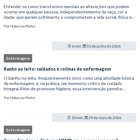
Entende-se como transtornos mentais as alterações que podem
ocorrer em qualquer pessoa, independentemente de raça, cor e
idade, que gerem sofrimento e comprometem a vida social, física e
laboral do indivíduo.Por isso, os transtornos psiquiátricos rep
Por
Natássia Pinho
6 min.
01 de junho de 2026
Enfermagem
Banho no leito: cuidados e rotinas de enfermagem
O banho no leito, frequentemente visto como uma atividade básica
da enfermagem, é, na prática, um momento crítico de cuidado
integral.Além de promover higiene, essa intervenção permite
avaliação clínica detalhada, prevenção de complicações e fortalec
Por
Natássia Pinho
10 min.
29 de maio de 2026
Enfermagem