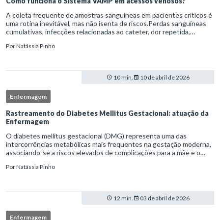
Como funciona o Sistema VAMP em acessos venosos?
A coleta frequente de amostras sanguíneas em pacientes críticos é
uma rotina inevitável, mas não isenta de riscos.Perdas sanguíneas
cumulativas, infecções relacionadas ao cateter, dor repetida,
necessidade de múltiplas punções e manipulação excessiva
Por
Natássia Pinho
10 min.
10 de abril de 2026
Enfermagem
Rastreamento do Diabetes Mellitus Gestacional: atuação da
Enfermagem
O diabetes mellitus gestacional (DMG) representa uma das
intercorrências metabólicas mais frequentes na gestação moderna,
associando-se a riscos elevados de complicações para a mãe e o
feto quando não identificado precocemente.Neste cenário, o
Por
Natássia Pinho
enferm
12 min.
03 de abril de 2026
Enfermagem