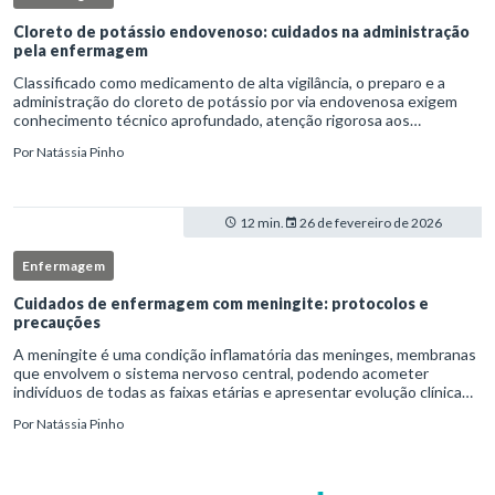
Cloreto de potássio endovenoso: cuidados na administração
pela enfermagem
Classificado como medicamento de alta vigilância, o preparo e a
administração do cloreto de potássio por via endovenosa exigem
conhecimento técnico aprofundado, atenção rigorosa aos
protocolos institucionais e atuação criteriosa da equipe de
Por
Natássia Pinho
enfermag
12 min.
26 de fevereiro de 2026
Enfermagem
Cuidados de enfermagem com meningite: protocolos e
precauções
A meningite é uma condição inflamatória das meninges, membranas
que envolvem o sistema nervoso central, podendo acometer
indivíduos de todas as faixas etárias e apresentar evolução clínica
variável, desde quadros autolimitados até situações de extrem
Por
Natássia Pinho