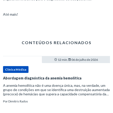
Até mais!
CONTEÚDOS RELACIONADOS
12 min.
06 de julho de 2026
Clínica Médica
Abordagem diagnóstica da anemia hemolítica
A anemia hemolítica não é uma doença única, mas, na verdade, um
grupo de condições em que se identifica uma destruição aumentada
(precoce) de hemácias que supera a capacidade compensatória da
medula óssea.Como a vida média normal da hemácia é de apro
Por
Dimitris Rados