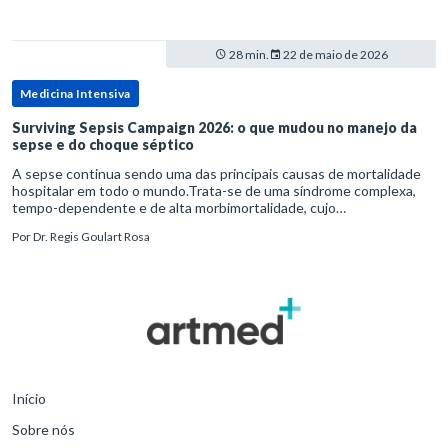
28 min.
22 de maio de 2026
Medicina Intensiva
Surviving Sepsis Campaign 2026: o que mudou no manejo da
sepse e do choque séptico
A sepse continua sendo uma das principais causas de mortalidade
hospitalar em todo o mundo.Trata-se de uma síndrome complexa,
tempo-dependente e de alta morbimortalidade, cujo
reconhecimento precoce e manejo estruturado são determinantes
Por
Dr. Regis Goulart Rosa
para o desfe
Início
Sobre nós