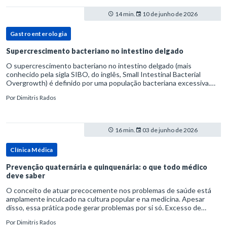
14 min.
10 de junho de 2026
Gastroenterologia
Supercrescimento bacteriano no intestino delgado
O supercrescimento bacteriano no intestino delgado (mais
conhecido pela sigla SIBO, do inglês, Small Intestinal Bacterial
Overgrowth) é definido por uma população bacteriana excessiva.
rata-se de uma forma específica de disbiose do trato digestivo. P
Por
Dimitris Rados
16 min.
03 de junho de 2026
Clínica Médica
Prevenção quaternária e quinquenária: o que todo médico
deve saber
O conceito de atuar precocemente nos problemas de saúde está
amplamente inculcado na cultura popular e na medicina. Apesar
disso, essa prática pode gerar problemas por si só. Excesso de
diagnósticos e de tratamentos podem advir de prevenção excessiva
Por
Dimitris Rados