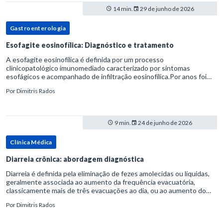
14 min.
29 de junho de 2026
Gastroenterologia
Esofagite eosinofílica: Diagnóstico e tratamento
A esofagite eosinofílica é definida por um processo
clinicopatológico imunomediado caracterizado por sintomas
esofágicos e acompanhado de infiltração eosinofílica.Por anos foi
considerada uma manifestação dentro do espectro da doença do
Por
Dimitris Rados
refluxo gastr
9 min.
24 de junho de 2026
Clínica Médica
Diarreia crônica: abordagem diagnóstica
Diarreia é definida pela eliminação de fezes amolecidas ou líquidas,
geralmente associada ao aumento da frequência evacuatória,
classicamente mais de três evacuações ao dia, ou ao aumento do
volume fecal.Na prática, a consistência das fezes costuma s
Por
Dimitris Rados