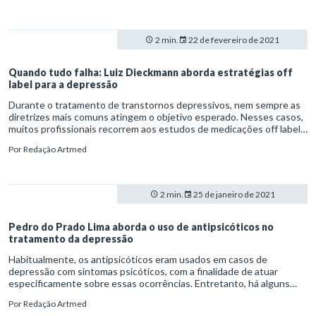
2 min.
22 de fevereiro de 2021
Quando tudo falha: Luiz Dieckmann aborda estratégias off
label para a depressão
Durante o tratamento de transtornos depressivos, nem sempre as
diretrizes mais comuns atingem o objetivo esperado. Nesses casos,
muitos profissionais recorrem aos estudos de medicações off label
– ou seja, que buscam o efeito desejado em fármacos originalmente
Por
Redação Artmed
utilizados para outras doenças. O psiquiatra Luiz Dieckmann
abordou essas linhas de pesquisa em sua palestra “Medicações off
label no tratamento da depressão: para onde as evidências
apontam?”.
2 min.
25 de janeiro de 2021
Pedro do Prado Lima aborda o uso de antipsicóticos no
tratamento da depressão
Habitualmente, os antipsicóticos eram usados em casos de
depressão com sintomas psicóticos, com a finalidade de atuar
especificamente sobre essas ocorrências. Entretanto, há alguns
anos, vem sendo constatado que esses fármacos modificam ou
Por
Redação Artmed
intensificam o efeito de antidepressivos por meio da associação. Na