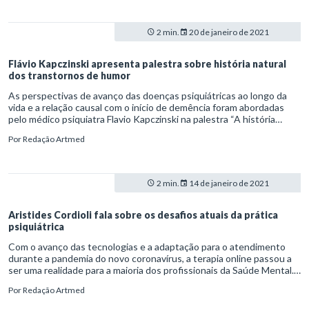
palestra “O uso de antipsicóticos no tratamento da depressão”, o
médico psiquiatra Pedro do Prado Lima abordou essa estratégia no
tratamento da depressão resistente.
2 min.
20 de janeiro de 2021
Flávio Kapczinski apresenta palestra sobre história natural
dos transtornos de humor
As perspectivas de avanço das doenças psiquiátricas ao longo da
vida e a relação causal com o início de demência foram abordadas
pelo médico psiquiatra Flavio Kapczinski na palestra “A história
natural dos transtornos de humor”. A apresentação aconteceu
Por
Redação Artmed
durante o lançamento do aplicativo Artmed +Rápida PSI, em um
evento online e gratuito promovido pela Artmed. O webinar “Saúde
mental na era digital: tomada de decisão ágil e precisa no
tratamento dos transtornos mentais” ocorreu no dia 1º de
2 min.
14 de janeiro de 2021
dezembro de 2020 e teve apoio do Brazilian Institute of Practical
Pharmacology (BIPP) e do Neuroscience Education Institute (NEI).
Aristides Cordioli fala sobre os desafios atuais da prática
psiquiátrica
Com o avanço das tecnologias e a adaptação para o atendimento
durante a pandemia do novo coronavírus, a terapia online passou a
ser uma realidade para a maioria dos profissionais da Saúde Mental.
“Atendimento on-line: um novo paradigma da prática psiquiátrica” foi
Por
Redação Artmed
o tema tratado pelo doutor e mestre em Psiquiatria pela
Universidade Federal do Rio Grande do Sul (UFRGS) Aristides