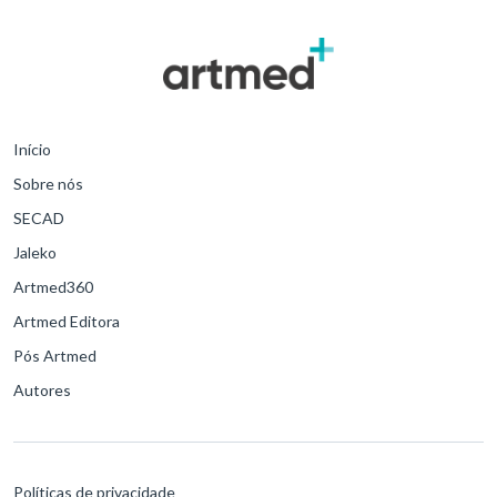
Cordioli no webinar de lançamento do aplicativo Artmed +Rápida
PSI, no dia 1º de dezembro de 2020.
Início
Sobre nós
SECAD
Jaleko
Artmed360
Artmed Editora
Pós Artmed
Autores
Políticas de privacidade