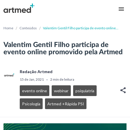
/
/
Home
Conteúdos
Valentim Gentil Filho participa de evento online
promovido pela Artmed
Valentim Gentil Filho participa de
evento online promovido pela Artmed
Redação Artmed
15 de Jan, 2021
2 min de leitura
•
evento online
webinar
psiquiatria
Psicologia
Artmed +Rápida PSI