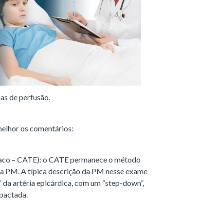
has de perfusão.
melhor os comentários:
díaco – CATE): o CATE permanece o método
da PM. A típica descrição da PM nesse exame
” da artéria epicárdica, com um “step-down”,
pactada.
após a intervenção de angioplastia de uma