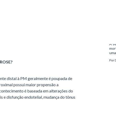
LA PONTE MIOCÁRDICA?
Me
ce estar diretamente relacionado com a
Sur
mente, está mais relacionado com estados
man
aumentando os distúrbios ocorridos na
A se
mort
uma
mor
Por
D
EROSE?
man
ente distal à PM geralmente é poupada de
proximal possui maior propensão a
acontecimento é baseada em alterações do
ais e disfunção endotelial, mudança do tônus
CLEROSE EXATAMENTE NO PONTO DA