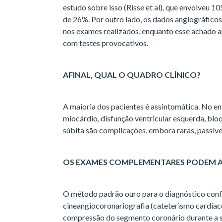
de 26%. Por outro lado, os dados angiográfic
nos exames realizados, enquanto esse achado 
com testes provocativos.
AFINAL, QUAL O QUADRO CLÍNICO?
A maioria dos pacientes é assintomática. No en
miocárdio, disfunção ventricular esquerda, bloq
súbita são complicações, embora raras, passíve
OS EXAMES COMPLEMENTARES PODEM A
O método padrão ouro para o diagnóstico conf
cineangiocoronariografia (cateterismo cardíac
compressão do segmento coronário durante a s
na diástole.