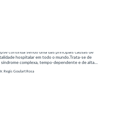
28 min.
22 de maio de 2026
dicina Intensiva
viving Sepsis Campaign 2026: o que mudou no
ejo da sepse e do choque séptico
pse continua sendo uma das principais causas de
alidade hospitalar em todo o mundo.Trata-se de
 síndrome complexa, tempo-dependente e de alta
bimortalidade, cujo reconhecimento precoce e
r. Regis Goulart Rosa
ejo estruturado são determinantes para o desfe