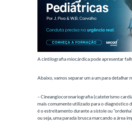
A cintilografia miocárdica pode apresentar fal
Abaixo, vamos separar um a um para detalhar 
– Cineangiocoronariografia (cateterismo car
mais comumente utilizado para o diagnóstico 
é o estreitamento durante a sístole ou “ordenha
ou seja, uma parada brusca marcando a área im
É muito comum que a ponte só seja descoberta 