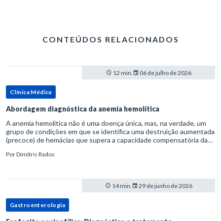
CONTEÚDOS RELACIONADOS
12 min.
06 de julho de 2026
Clínica Médica
Abordagem diagnóstica da anemia hemolítica
A anemia hemolítica não é uma doença única, mas, na verdade, um
grupo de condições em que se identifica uma destruição aumentada
(precoce) de hemácias que supera a capacidade compensatória da
medula óssea.Como a vida média normal da hemácia é de apro
Por
Dimitris Rados
14 min.
29 de junho de 2026
Gastroenterologia