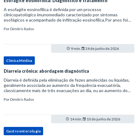
Esofagite eosinofílica: Diagnóstico e tratamento
A esofagite eosinofílica é definida por um processo
clinicopatológico imunomediado caracterizado por sintomas
esofágicos e acompanhado de infiltração eosinofílica.Por anos foi
considerada uma manifestação dentro do espectro da doença do
Por
Dimitris Rados
refluxo gastr
9 min.
24 de junho de 2026
Clínica Médica
Diarreia crônica: abordagem diagnóstica
Diarreia é definida pela eliminação de fezes amolecidas ou líquidas,
geralmente associada ao aumento da frequência evacuatória,
classicamente mais de três evacuações ao dia, ou ao aumento do
volume fecal.Na prática, a consistência das fezes costuma s
Por
Dimitris Rados
14 min.
10 de junho de 2026
Gastroenterologia