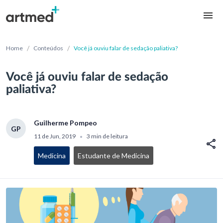
/
/
Home
Conteúdos
Você já ouviu falar de sedação paliativa?
Você já ouviu falar de sedação
paliativa?
Guilherme Pompeo
GP
11 de Jun, 2019
3 min de leitura
•
Medicina
Estudante de Medicina