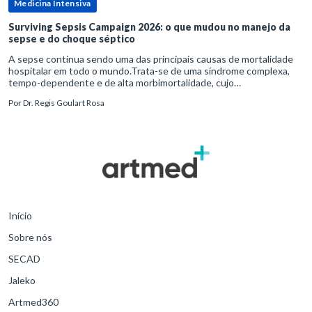
Medicina Intensiva
Surviving Sepsis Campaign 2026: o que mudou no manejo da
sepse e do choque séptico
A sepse continua sendo uma das principais causas de mortalidade
hospitalar em todo o mundo.Trata-se de uma síndrome complexa,
tempo-dependente e de alta morbimortalidade, cujo
reconhecimento precoce e manejo estruturado são determinantes
Por
Dr. Regis Goulart Rosa
para o desfe
Início
Sobre nós
SECAD
Jaleko
Artmed360