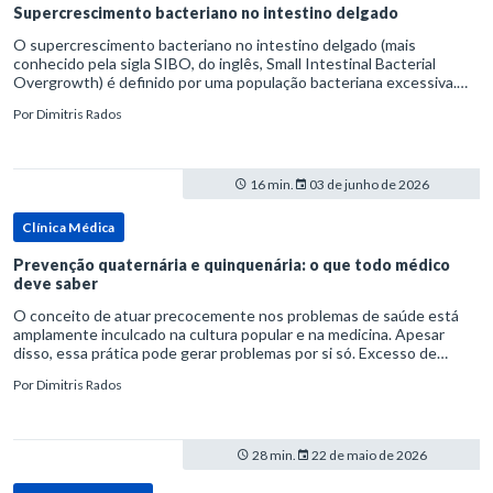
Supercrescimento bacteriano no intestino delgado
O supercrescimento bacteriano no intestino delgado (mais
conhecido pela sigla SIBO, do inglês, Small Intestinal Bacterial
Overgrowth) é definido por uma população bacteriana excessiva.
rata-se de uma forma específica de disbiose do trato digestivo. P
Por
Dimitris Rados
16 min.
03 de junho de 2026
Clínica Médica
Prevenção quaternária e quinquenária: o que todo médico
deve saber
O conceito de atuar precocemente nos problemas de saúde está
amplamente inculcado na cultura popular e na medicina. Apesar
disso, essa prática pode gerar problemas por si só. Excesso de
diagnósticos e de tratamentos podem advir de prevenção excessiva
Por
Dimitris Rados
28 min.
22 de maio de 2026