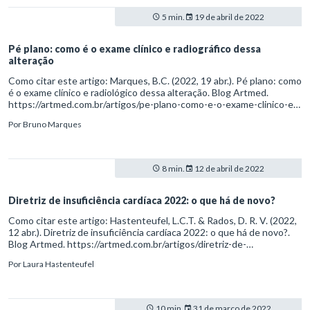
5 min.
19 de abril de 2022
Pé plano: como é o exame clínico e radiográfico dessa
alteração
Como citar este artigo: Marques, B.C. (2022, 19 abr.). Pé plano: como
é o exame clínico e radiológico dessa alteração. Blog Artmed.
https://artmed.com.br/artigos/pe-plano-como-e-o-exame-clinico-e-
radiografico-dessa-alteracao
Por
Bruno Marques
8 min.
12 de abril de 2022
Diretriz de insuficiência cardíaca 2022: o que há de novo?
Como citar este artigo: Hastenteufel, L.C.T. & Rados, D. R. V. (2022,
12 abr.). Diretriz de insuficiência cardíaca 2022: o que há de novo?.
Blog Artmed. https://artmed.com.br/artigos/diretriz-de-
insuficiencia-cardiaca-2022-o-que-ha-de-novo
Por
Laura Hastenteufel
10 min.
31 de março de 2022