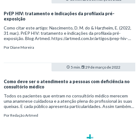
PrEP HIV: tratamento e indicações da profilaxia pré-
exposição
Como citar este artigo: Nascimento, D. M. do & Harzheim, E. (2022,
31 mar.). PrEP HIV: tratamento e indicações da profilaxia pré-
exposição. Blog Artmed. https://artmed.com.br/artigos/prep-hiv-
tratamento-e-indicacoes-da-profilaxia-pre-exposicao
Por
Diane Moreira
5 min.
29 de março de 2022
Como deve ser o atendimento a pessoas com deficiência no
consultório médico
Todos os pacientes que entram no consultório médico merecem
uma anamnese cuidadosa e a atenção plena do profissional às suas
queixas. E cada público apresenta particularidades. Assim também
ocorre com as pessoas com deficiências (PCDs) físicas e cognitivas.
Por
Redação Artmed
Acima de tudo, é recomendado o uso do bom senso e de habilidades
socioemocionais como a empatia.