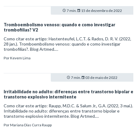
7 min.
15 de dezembro de 2022
Tromboembolismo venoso: quando e como investigar
trombofilias? V2
Como citar este artigo: Hastenteufel, L.C.T. & Rados, D. R. V. (2022,
28 jan.). Tromboembolismo venoso: quando e como investigar
trombofilias?. Blog Artmed.
https://artmed.com.br/artigos/tromboembolismo-venoso-quando-e-
Por
Kevem Lima
como-investigar-trombofilias-v2
7 min.
03 de maio de 2022
Irritabilidade no adulto: diferenças entre transtorno bipolar e
transtorno explosivo intermitente
Como citar este artigo: Raupp, M.D.C. & Salum Jr., G.A. (2022, 3 mai.).
Irritabilidade no adulto: diferenças entre transtorno bipolar e
transtorno explosivo intermitente. Blog Artmed.
https://artmed.com.br/artigos/irritabilidade-no-adulto-diferencas-
Por
Mariana Dias Curra Raupp
entre-transtorno-bipolar-e-transtorno-explosivo-intermitente