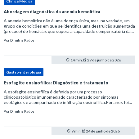
Clínica Médica
Abordagem diagnóstica da anemia hemolítica
A anemia hemolítica não é uma doença única, mas, na verdade, um
grupo de condições em que se identifica uma destruição aumentada
(precoce) de hemácias que supera a capacidade compensatória da
medula óssea.Como a vida média normal da hemácia é de apro
Por
Dimitris Rados
14 min.
29 de junho de 2026
Gastroenterologia
Esofagite eosinofílica: Diagnóstico e tratamento
A esofagite eosinofílica é definida por um processo
clinicopatológico imunomediado caracterizado por sintomas
esofágicos e acompanhado de infiltração eosinofílica.Por anos foi
considerada uma manifestação dentro do espectro da doença do
Por
Dimitris Rados
refluxo gastr
9 min.
24 de junho de 2026