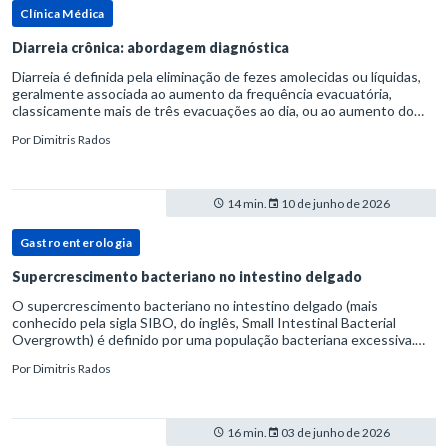
Clínica Médica
Diarreia crônica: abordagem diagnóstica
Diarreia é definida pela eliminação de fezes amolecidas ou líquidas,
geralmente associada ao aumento da frequência evacuatória,
classicamente mais de três evacuações ao dia, ou ao aumento do
volume fecal.Na prática, a consistência das fezes costuma s
Por
Dimitris Rados
14 min.
10 de junho de 2026
Gastroenterologia
Supercrescimento bacteriano no intestino delgado
O supercrescimento bacteriano no intestino delgado (mais
conhecido pela sigla SIBO, do inglês, Small Intestinal Bacterial
Overgrowth) é definido por uma população bacteriana excessiva.
rata-se de uma forma específica de disbiose do trato digestivo. P
Por
Dimitris Rados
16 min.
03 de junho de 2026