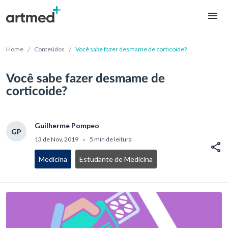
/
/
Home
Conteúdos
Você sabe fazer desmame de corticoide?
Você sabe fazer desmame de
corticoide?
Guilherme Pompeo
GP
13 de Nov, 2019
5 min de leitura
•
Medicina
Estudante de Medicina