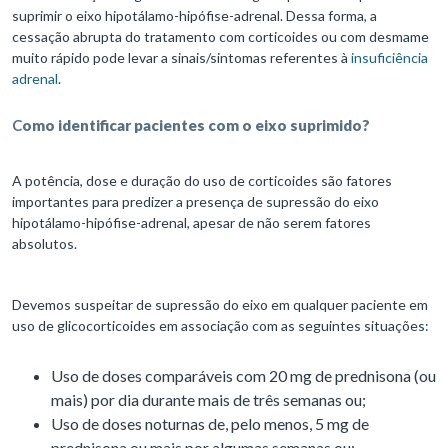
suprimir o eixo hipotálamo-hipófise-adrenal. Dessa forma, a
cessação abrupta do tratamento com corticoides ou com desmame
muito rápido pode levar a sinais/sintomas referentes à
insuficiência
adrenal
.
C
omo identificar pacientes com o eixo suprimido?
A potência, dose e duração do uso de corticoides são fatores
importantes para predizer a presença de supressão do eixo
hipotálamo-hipófise-adrenal, apesar de não serem fatores
absolutos.
Devemos suspeitar de supressão do eixo em qualquer paciente em
uso de glicocorticoides em associação com as seguintes situações:
Uso de doses comparáveis com 20 mg de prednisona (ou
mais) por dia durante mais de três semanas ou;
Uso de doses noturnas de, pelo menos, 5 mg de
prednisona ou mais por algumas semanas ou;