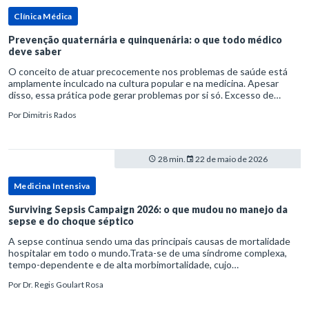
Clínica Médica
Prevenção quaternária e quinquenária: o que todo médico
deve saber
O conceito de atuar precocemente nos problemas de saúde está
amplamente inculcado na cultura popular e na medicina. Apesar
disso, essa prática pode gerar problemas por si só. Excesso de
diagnósticos e de tratamentos podem advir de prevenção excessiva
Por
Dimitris Rados
28 min.
22 de maio de 2026
Medicina Intensiva
Surviving Sepsis Campaign 2026: o que mudou no manejo da
sepse e do choque séptico
A sepse continua sendo uma das principais causas de mortalidade
hospitalar em todo o mundo.Trata-se de uma síndrome complexa,
tempo-dependente e de alta morbimortalidade, cujo
reconhecimento precoce e manejo estruturado são determinantes
Por
Dr. Regis Goulart Rosa
para o desfe