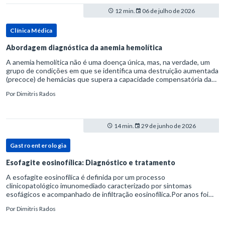
12 min.
06 de julho de 2026
Clínica Médica
Abordagem diagnóstica da anemia hemolítica
A anemia hemolítica não é uma doença única, mas, na verdade, um
grupo de condições em que se identifica uma destruição aumentada
(precoce) de hemácias que supera a capacidade compensatória da
medula óssea.Como a vida média normal da hemácia é de apro
Por
Dimitris Rados
14 min.
29 de junho de 2026
Gastroenterologia
Esofagite eosinofílica: Diagnóstico e tratamento
A esofagite eosinofílica é definida por um processo
clinicopatológico imunomediado caracterizado por sintomas
esofágicos e acompanhado de infiltração eosinofílica.Por anos foi
considerada uma manifestação dentro do espectro da doença do
Por
Dimitris Rados
refluxo gastr