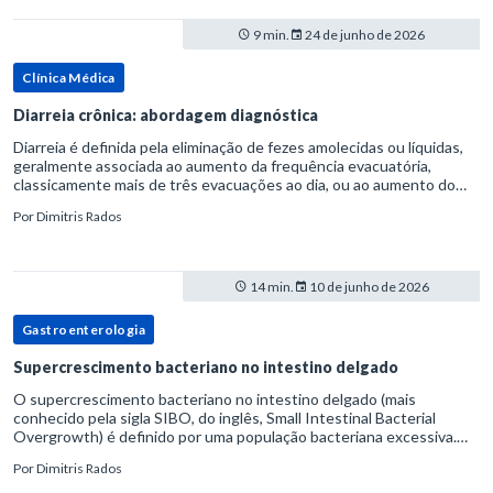
9 min.
24 de junho de 2026
Clínica Médica
Diarreia crônica: abordagem diagnóstica
Diarreia é definida pela eliminação de fezes amolecidas ou líquidas,
geralmente associada ao aumento da frequência evacuatória,
classicamente mais de três evacuações ao dia, ou ao aumento do
volume fecal.Na prática, a consistência das fezes costuma s
Por
Dimitris Rados
14 min.
10 de junho de 2026
Gastroenterologia
Supercrescimento bacteriano no intestino delgado
O supercrescimento bacteriano no intestino delgado (mais
conhecido pela sigla SIBO, do inglês, Small Intestinal Bacterial
Overgrowth) é definido por uma população bacteriana excessiva.
rata-se de uma forma específica de disbiose do trato digestivo. P
Por
Dimitris Rados