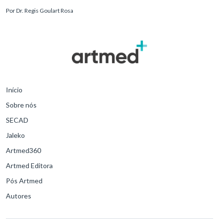
reconhecimento precoce e manejo estruturado são determinantes
Por
Dr. Regis Goulart Rosa
para o desfe
Início
Sobre nós
SECAD
Jaleko
Artmed360
Artmed Editora
Pós Artmed
Autores