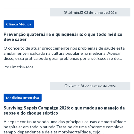
16 min.
03 de junho de 2026
Clínica Médica
Prevenção quaternária e quinquenária: o que todo médico
deve saber
O conceito de atuar precocemente nos problemas de saúde está
amplamente inculcado na cultura popular e na medicina. Apesar
disso, essa prática pode gerar problemas por si só. Excesso de
diagnósticos e de tratamentos podem advir de prevenção excessiva
Por
Dimitris Rados
28 min.
22 de maio de 2026
Medicina Intensiva
Surviving Sepsis Campaign 2026: o que mudou no manejo da
sepse e do choque séptico
A sepse continua sendo uma das principais causas de mortalidade
hospitalar em todo o mundo.Trata-se de uma síndrome complexa,
tempo-dependente e de alta morbimortalidade, cujo