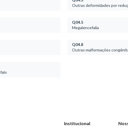
Outras deformidades por reduç
Q04.5
Megalencefalia
Q04.8
Outras malformações congênita
falo
Institucional
Nos