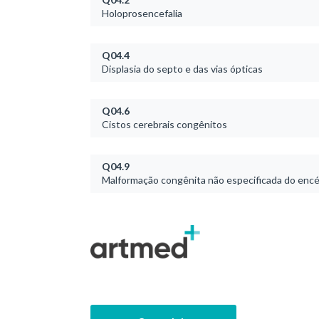
Holoprosencefalia
Q04.4
Displasia do septo e das vias ópticas
Q04.6
Cistos cerebrais congênitos
Q04.9
Malformação congênita não especificada do encé