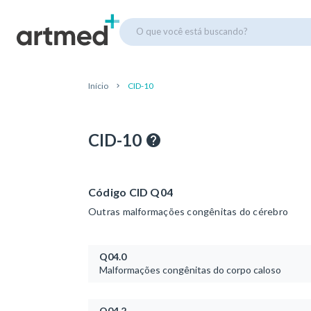
O que você está buscando?
Início
CID-10
CID-10
Código CID Q04
Outras malformações congênitas do cérebro
Q04.0
Malformações congênitas do corpo caloso
Q04.2