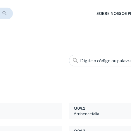
SOBRE
NOSSOS 
Digite o código ou palavr
Q04.1
Arrinencefalia
Q04.3