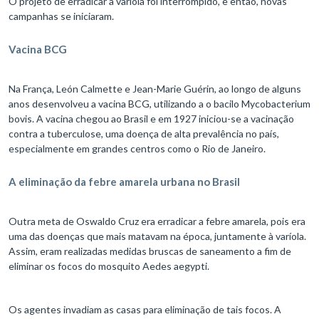
O projeto de erradicar a varíola foi interrompido, e então, novas
campanhas se iniciaram.
Vacina BCG
Na França, León Calmette e Jean-Marie Guérin, ao longo de alguns
anos desenvolveu a vacina BCG, utilizando a o bacilo Mycobacterium
bovis. A vacina chegou ao Brasil e em 1927 iniciou-se a vacinação
contra a tuberculose, uma doença de alta prevalência no país,
especialmente em grandes centros como o Rio de Janeiro.
A eliminação da febre amarela urbana no Brasil
Outra meta de Oswaldo Cruz era erradicar a febre amarela, pois era
uma das doenças que mais matavam na época, juntamente à varíola.
Assim, eram realizadas medidas bruscas de saneamento a fim de
eliminar os focos do mosquito Aedes aegypti.
Os agentes invadiam as casas para eliminação de tais focos. A