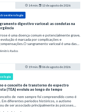
14 min.
13 de agosto de 2026
stroenterologia
gramento digestivo variceal: as condutas na
rgência
irrose é uma doença comum e potencialmente grave,
 evolução é marcada por complicações e
compensações.O sangramento variceal é uma das
cipais causas de morbidade e mortalidade para
Dimitris Rados
oas com cirrose.Ele é causado pela hipertensão
t
19 min.
06 de agosto de 2026
icologia
o o conceito de transtorno do espectro
ista (TEA) evoluiu ao longo do tempo
onceito de nem sempre foi compreendido como é
. Em diferentes períodos históricos, o autismo
ou de ser associado principalmente às psicoses
ntis e a teorias sobre o desenvolvimento humano