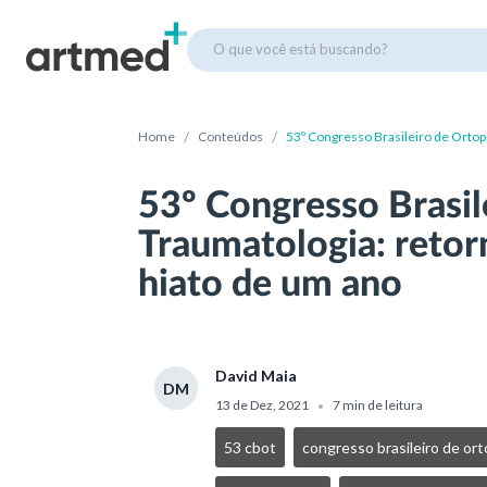
O que você está buscando?
/
/
Home
Conteúdos
53º Congresso Brasileiro de Ortope
um ano
53º Congresso Brasil
Traumatologia: retor
hiato de um ano
David Maia
DM
13 de Dez, 2021
7 min de leitura
•
53 cbot
congresso brasileiro de or