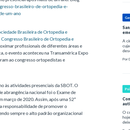
gresso-brasileiro-de-ortopedia-e-
-de-um-ano
Ga
San
ociedade Brasileira de Ortopedia e
eme
o
Congresso Brasileiro de Ortopedia e
A c
ximar profissionais de diferentes áreas e
cuja
des
ca, o evento aconteceu na Transamérica Expo
prin
ram ao congresso ortopedistas e
Por
pess
por
o às atividades presenciais da SBOT. O
Ps
de abrangência nacional foi o Exame de
em março de 2020. Assim, após uma 52ª
Com
aut
 a responsabilidade de promover o
O c
endo sempre o alto padrão organizacional
hoje
deix
infa