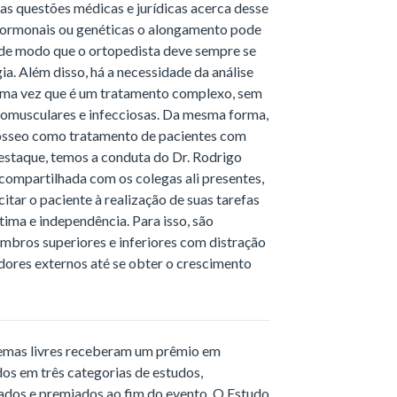
as questões médicas e jurídicas acerca desse
 hormonais ou genéticas o alongamento pode
 de modo que o ortopedista deve sempre se
ia. Além disso, há a necessidade da análise
e uma vez que é um tratamento complexo, sem
eomusculares e infecciosas. Da mesma forma,
 ósseo como tratamento de pacientes com
estaque, temos a conduta do Dr. Rodrigo
compartilhada com os colegas ali presentes,
tar o paciente à realização de suas tarefas
tima e independência. Para isso, são
mbros superiores e inferiores com distração
dores externos até se obter o crescimento
temas livres receberam um prêmio em
idos em três categorias de estudos,
iados e premiados ao fim do evento. O Estudo