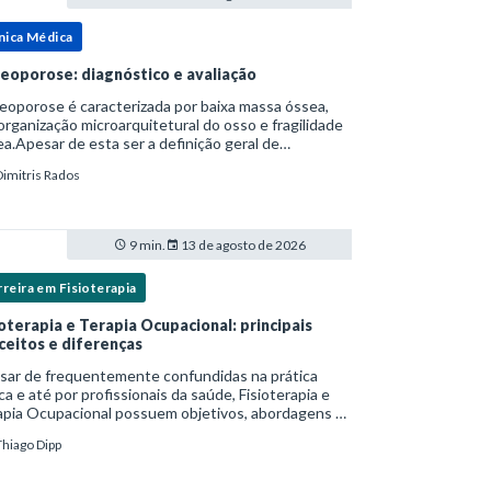
nica Médica
eoporose: diagnóstico e avaliação
oporose é caracterizada por baixa massa óssea,
rganização microarquitetural do osso e fragilidade
a.Apesar de esta ser a definição geral de
eoporose cunhada pela Organização Mundial da
Dimitris Rados
e, ela tem um enfoque patofisiológico, e não c
9 min.
13 de agosto de 2026
reira em Fisioterapia
ioterapia e Terapia Ocupacional: principais
ceitos e diferenças
sar de frequentemente confundidas na prática
ica e até por profissionais da saúde, Fisioterapia e
apia Ocupacional possuem objetivos, abordagens e
s de intervenção distintos — ainda que
Thiago Dipp
plementares. Entender essas diferenças é essenc