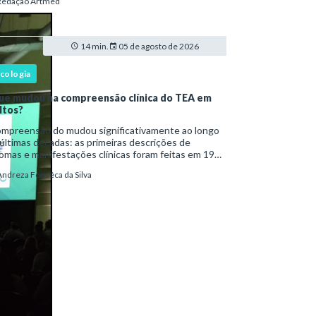
Redação Artmed
a ser reconhecido como um transtorno do des
14 min.
05 de agosto de 2026
icologia
ue mudou na compreensão clínica do TEA em
ltos?
são do mudou significativamente ao longo
últimas décadas: as primeiras descrições de
omas e manifestações clínicas foram feitas em 1943
Leo Kanner e, em 1944, por Hans Asperger, a partir
Andreza Fonsêca da Silva
bservação de crianças com dificuldad