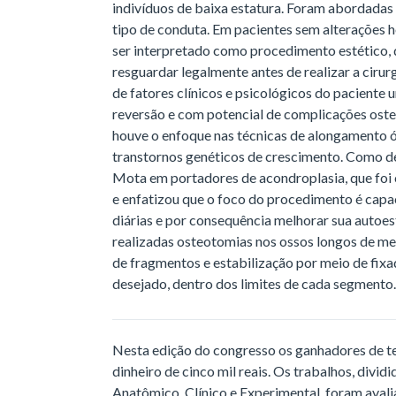
indivíduos de baixa estatura. Foram abordadas 
tipo de conduta. Em pacientes sem alterações
ser interpretado como procedimento estético,
resguardar legalmente antes de realizar a cirurg
de fatores clínicos e psicológicos do pacient
reversão e com potencial de complicações ost
houve o enfoque nas técnicas de alongamento
transtornos genéticos de crescimento. Como d
Mota em portadores de acondroplasia, que foi 
e enfatizou que o foco do procedimento é capaci
diárias e por consequência melhorar sua autoes
realizadas osteotomias nos ossos longos de me
de fragmentos e estabilização por meio de fixa
desejado, dentro dos limites de cada segmento.
Nesta edição do congresso os ganhadores de 
dinheiro de cinco mil reais. Os trabalhos, divid
Anatômico, Clínico e Experimental, foram aval