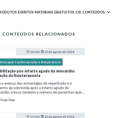
PRODUTOS
EVENTOS
MATERIAIS GRATUITOS
CID
CONTEÚDOS
CONTEÚDOS RELACIONADOS
16 min.
13 de agosto de 2026
ioterapia Cardiovascular e Respiratória
bilitação pós-infarto agudo do miocárdio:
ação do fisioterapeuta
o avanço das estratégias de reperfusão e o
nto da sobrevida após o infarto agudo do
cárdio, cresce também o número de pacientes que
ssitam de reabilitação cardiovascular
Thiago Dipp
ruturada.Nesse contexto, o fisioterapeuta assume
apel estr
15 min.
13 de agosto de 2026