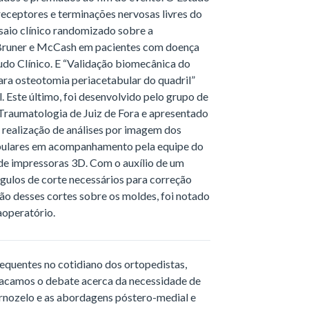
eceptores e terminações nervosas livres do
saio clínico randomizado sobre a
e Bruner e McCash em pacientes com doença
do Clínico. E “Validação biomecânica do
para osteotomia periacetabular do quadril”
 Este último, foi desenvolvido pelo grupo de
e Traumatologia de Juiz de Fora e apresentado
 realização de análises por imagem dos
bulares em acompanhamento pela equipe do
 de impressoras 3D. Com o auxílio de um
gulos de corte necessários para correção
ão desses cortes sobre os moldes, foi notado
aoperatório.
requentes no cotidiano dos ortopedistas,
acamos o debate acerca da necessidade de
ornozelo e as abordagens póstero-medial e