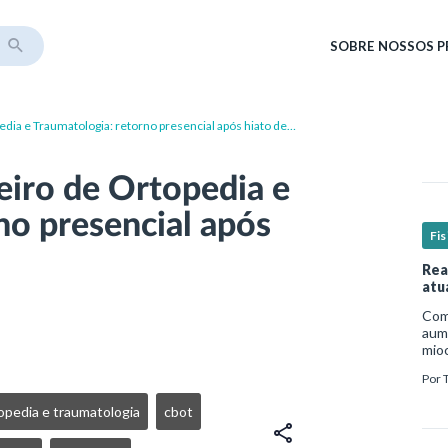
SOBRE
NOSSOS 
dia e Traumatologia: retorno presencial após hiato de
eiro de Ortopedia e
no presencial após
Fis
Rea
atu
Com 
aume
mio
nece
Por
est
um p
topedia e traumatologia
cbot