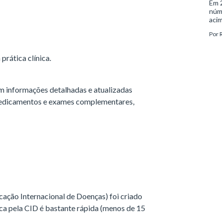
Em 2
núm
acim
doen
Por
aco
indi
com
prática clínica.
tran
demê
psiq
 informações detalhadas e atualizadas
medicamentos e exames complementares,
icação Internacional de Doenças) foi criado
sca pela CID é bastante rápida (menos de 15