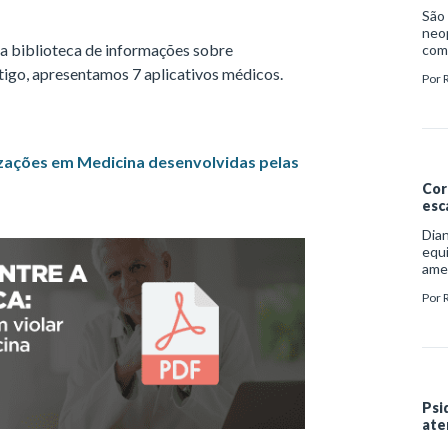
São 
neop
la biblioteca de informações sobre
com 
clí
tigo, apresentamos 7 aplicativos médicos.
Por
izações em Medicina desenvolvidas pelas
Cor
esc
Dian
equi
ame
das
Por
(OMS
de r
saú
esto
Psi
ate