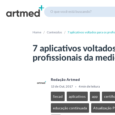
O que você está buscando?
/
/
Home
Conteúdos
7 aplicativos voltados para os prof
7 aplicativos voltado
profissionais da medi
Redação Artmed
13 de Out, 2017
4 min de leitura
•
Secad
aplicativos
app
certifi
educação continuada
Atualização P