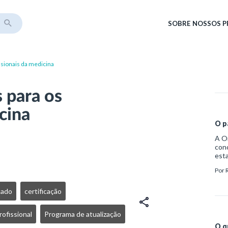
SOBRE
NOSSOS 
issionais da medicina
s para os
cina
O p
A O
con
esta
ausê
Por
desc
des
orga
cado
certificação
Base
fun
rofissional
Programa de atualização
de 
essa
O q