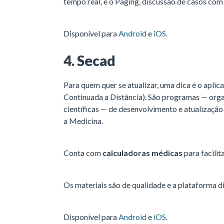
tempo real, e o Paging, discussão de casos com
Disponível para
Android
e
iOS
.
4. Secad
Para quem quer se atualizar, uma dica é o apli
Continuada a Distância). São programas — organ
científicas — de desenvolvimento e atualização p
a Medicina.
Conta com
calculadoras médicas
para facilita
Os materiais são de qualidade e a plataforma di
Disponível para
Android
e
iOS
.