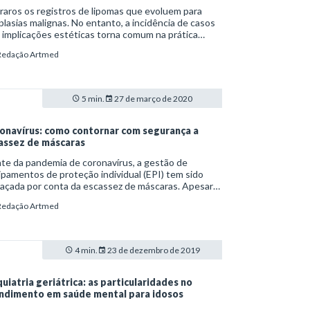
raros os registros de lipomas que evoluem para
lasias malignas. No entanto, a incidência de casos
implicações estéticas torna comum na prática
nica o acompanhamento e remoção desses tumores.
Redação Artmed
5 min.
27 de março de 2020
onavírus: como contornar com segurança a
assez de máscaras
te da pandemia de coronavírus, a gestão de
pamentos de proteção individual (EPI) tem sido
açada por conta da escassez de máscaras. Apesar
 recomendações da Organização Mundial da Saúde
Redação Artmed
) e do Ministério da Saúde quanto ao uso restrito
espiradores dos tipos N95 e PFF2 a profissionais de
de e pacientes infectados, muitas pessoas acabam
cando o artigo em casa.
4 min.
23 de dezembro de 2019
quiatria geriátrica: as particularidades no
ndimento em saúde mental para idosos