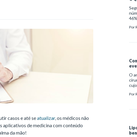
o re
Seg
manu
núm
ele 
46% 
Daí 
mais
inf
Por
impo
dese
exe
dent
crôn
à vu
Com
eve
O an
ciru
cujo
bene
Por
Saúd
até 
caus
anes
pela
utir casos e até se
atualizar
, os médicos não
is aplicativos de medicina com conteúdo
Lip
palma da mão!
ben