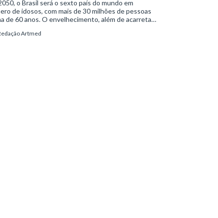
050, o Brasil será o sexto país do mundo em
ero de idosos, com mais de 30 milhões de pessoas
a de 60 anos. O envelhecimento, além de acarretar
ças físicas relacionadas à passagem do tempo, vem
Redação Artmed
mpanhado de mudanças nos padrões de vida do
víduo. A combinação entre alterações biológicas e
portamentais pode levar ao surgimento de
stornos mentais, como a depressão crônica e a
ncia. E é aí que entra o papel importante da
uiatria geriátrica.