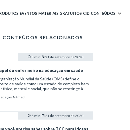
PRODUTOS
EVENTOS
MATERIAIS GRATUITOS
CID
CONTEÚDOS
CONTEÚDOS RELACIONADOS
3 min.
21 de setembro de 2020
apel do enfermeiro na educação em saúde
rganização Mundial da Saúde (OMS) define o
ceito de saúde como um estado de completo bem-
r físico, mental e social, que não se restringe à
ncia de doenças ou enfermidades. Já a educação é
Redação Artmed
rita como os processos formativos que se
envolvem na convivência humana e nas
nizações sociais, segundo a Lei de Diretrizes e
s da Educação Nacional (L9.394/96). Uma das
5 min.
21 de setembro de 2020
ções do enfermeiro, conforme o Conselho Federal
Enfermagem (COFEN), é exatamente combinar
s duas atribuições. O profissional de enfermagem é
ue você precisa saber sobre TCC para idosos