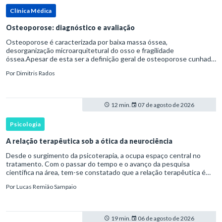
Clínica Médica
Osteoporose: diagnóstico e avaliação
Osteoporose é caracterizada por baixa massa óssea,
desorganização microarquitetural do osso e fragilidade
óssea.Apesar de esta ser a definição geral de osteoporose cunhada
pela Organização Mundial da Saúde, ela tem um enfoque
Por
Dimitris Rados
patofisiológico, e não c
12 min.
07 de agosto de 2026
Psicologia
A relação terapêutica sob a ótica da neurociência
Desde o surgimento da psicoterapia, a ocupa espaço central no
tratamento. Com o passar do tempo e o avanço da pesquisa
científica na área, tem-se constatado que a relação terapêutica é
um dos principais mecanismos associados à mudança, sendo consist
Por
Lucas Remião Sampaio
19 min.
06 de agosto de 2026