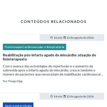
CONTEÚDOS RELACIONADOS
16 min.
13 de agosto de 2026
Fisioterapia Cardiovascular e Respiratória
Reabilitação pós-infarto agudo do miocárdio: atuação do
fisioterapeuta
Com o avanço das estratégias de reperfusão e o aumento da
sobrevida após o infarto agudo do miocárdio, cresce também o
número de pacientes que necessitam de reabilitação cardiovascular
estruturada.Nesse contexto, o fisioterapeuta assume um papel estr
Por
Thiago Dipp
14 min.
13 de agosto de 2026
Gastroenterologia