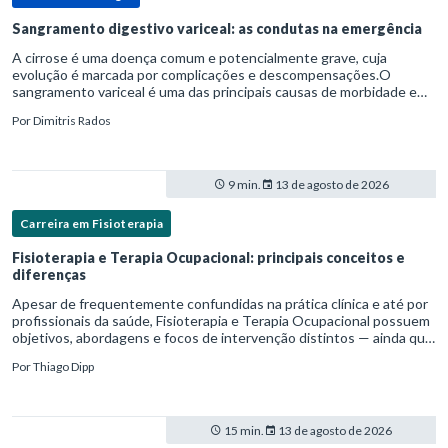
Sangramento digestivo variceal: as condutas na emergência
A cirrose é uma doença comum e potencialmente grave, cuja
evolução é marcada por complicações e descompensações.O
sangramento variceal é uma das principais causas de morbidade e
mortalidade para pessoas com cirrose.Ele é causado pela
Por
Dimitris Rados
hipertensão port
9 min.
13 de agosto de 2026
Carreira em Fisioterapia
Fisioterapia e Terapia Ocupacional: principais conceitos e
diferenças
Apesar de frequentemente confundidas na prática clínica e até por
profissionais da saúde, Fisioterapia e Terapia Ocupacional possuem
objetivos, abordagens e focos de intervenção distintos — ainda que
complementares. Entender essas diferenças é essenc
Por
Thiago Dipp
15 min.
13 de agosto de 2026