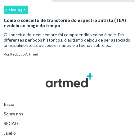
Psicologia
Como o conceito de transtorno do espectro autista (TEA)
evoluiu ao longo do tempo
O conceito de nem sempre foi compreendido como é hoje. Em
diferentes períodos históricos, o autismo deixou de ser associado
principalmente às psicoses infantis e a teorias sobre o
desenvolvimento humano para ser reconhecido como um
Por
Redação Artmed
transtorno do des
Início
Sobre nós
SECAD
Jaleko