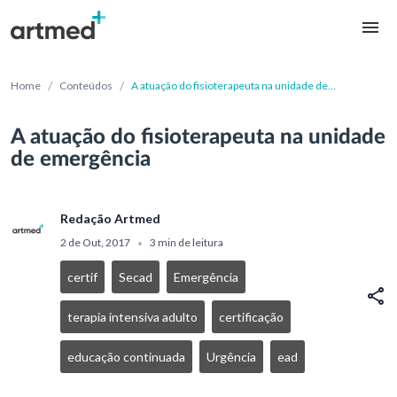
/
/
Home
Conteúdos
A atuação do fisioterapeuta na unidade de
emergência
A atuação do fisioterapeuta na unidade
de emergência
Redação Artmed
2 de Out, 2017
3 min de leitura
•
certif
Secad
Emergência
terapia intensiva adulto
certificação
educação continuada
Urgência
ead