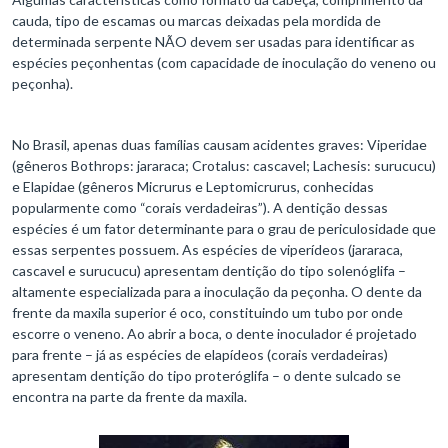
cauda, tipo de escamas ou marcas deixadas pela mordida de
determinada serpente NÃO devem ser usadas para identificar as
espécies peçonhentas (com capacidade de inoculação do veneno ou
peçonha).
No Brasil, apenas duas famílias causam acidentes graves: Viperidae
(gêneros Bothrops: jararaca; Crotalus: cascavel; Lachesis: surucucu)
e Elapidae (gêneros Micrurus e Leptomicrurus, conhecidas
popularmente como “corais verdadeiras”). A dentição dessas
espécies é um fator determinante para o grau de periculosidade que
essas serpentes possuem. As espécies de viperídeos (jararaca,
cascavel e surucucu) apresentam dentição do tipo solenóglifa –
altamente especializada para a inoculação da peçonha. O dente da
frente da maxila superior é oco, constituindo um tubo por onde
escorre o veneno. Ao abrir a boca, o dente inoculador é projetado
para frente – já as espécies de elapídeos (corais verdadeiras)
apresentam dentição do tipo proteróglifa – o dente sulcado se
encontra na parte da frente da maxila.