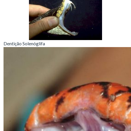
Dentição Solenóglifa