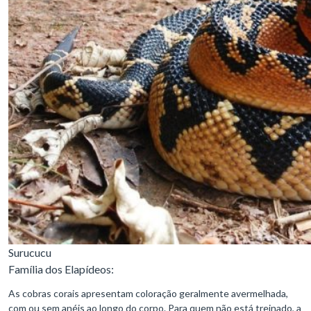
Surucucu
Família dos Elapídeos:
As cobras corais apresentam coloração geralmente avermelhada,
com ou sem anéis ao longo do corpo. Para quem não está treinado, a