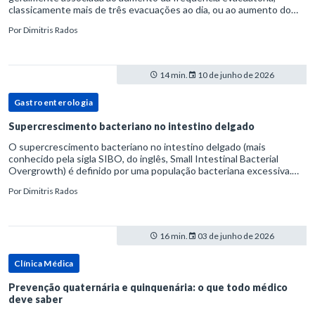
classicamente mais de três evacuações ao dia, ou ao aumento do
volume fecal.Na prática, a consistência das fezes costuma s
Por
Dimitris Rados
14 min.
10 de junho de 2026
Gastroenterologia
Supercrescimento bacteriano no intestino delgado
O supercrescimento bacteriano no intestino delgado (mais
conhecido pela sigla SIBO, do inglês, Small Intestinal Bacterial
Overgrowth) é definido por uma população bacteriana excessiva.
rata-se de uma forma específica de disbiose do trato digestivo. P
Por
Dimitris Rados
16 min.
03 de junho de 2026
Clínica Médica
Prevenção quaternária e quinquenária: o que todo médico
deve saber