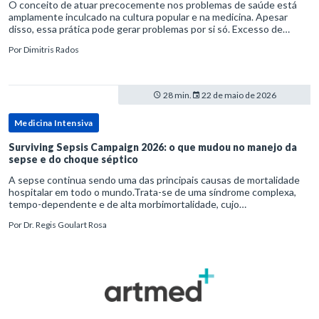
O conceito de atuar precocemente nos problemas de saúde está
amplamente inculcado na cultura popular e na medicina. Apesar
disso, essa prática pode gerar problemas por si só. Excesso de
diagnósticos e de tratamentos podem advir de prevenção excessiva
Por
Dimitris Rados
28 min.
22 de maio de 2026
Medicina Intensiva
Surviving Sepsis Campaign 2026: o que mudou no manejo da
sepse e do choque séptico
A sepse continua sendo uma das principais causas de mortalidade
hospitalar em todo o mundo.Trata-se de uma síndrome complexa,
tempo-dependente e de alta morbimortalidade, cujo
reconhecimento precoce e manejo estruturado são determinantes
Por
Dr. Regis Goulart Rosa
para o desfe