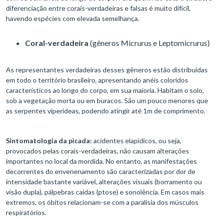
diferenciação entre corais-verdadeiras e falsas é muito difícil,
havendo espécies com elevada semelhança.
Coral-verdadeira
(gêneros Micrurus e Leptomicrurus)
As representantes verdadeiras desses gêneros estão distribuídas
em todo o território brasileiro, apresentando anéis coloridos
característicos ao longo do corpo, em sua maioria. Habitam o solo,
sob a vegetação morta ou em buracos. São um pouco menores que
as serpentes viperídeas, podendo atingir até 1m de comprimento.
Sintomatologia da picada:
acidentes elapídicos, ou seja,
provocados pelas corais-verdadeiras, não causam alterações
importantes no local da mordida. No entanto, as manifestações
decorrentes do envenenamento são caracterizadas por dor de
intensidade bastante variável, alterações visuais (borramento ou
visão dupla), pálpebras caídas (ptose) e sonolência. Em casos mais
extremos, os óbitos relacionam-se com a paralisia dos músculos
respiratórios.