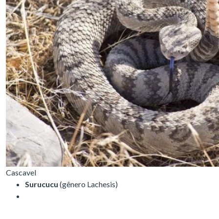
Cascavel
Surucucu
(gênero Lachesis)