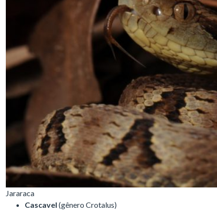
Jararaca
Cascavel
(gênero Crotalus)