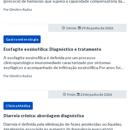
(precoce) de hemácias que supera a capacidade compensatória da
medula óssea.Como a vida média normal da hemácia é de apro
Por
Dimitris Rados
14 min.
29 de junho de 2026
Gastroenterologia
Esofagite eosinofílica: Diagnóstico e tratamento
A esofagite eosinofílica é definida por um processo
clinicopatológico imunomediado caracterizado por sintomas
esofágicos e acompanhado de infiltração eosinofílica.Por anos foi
considerada uma manifestação dentro do espectro da doença do
Por
Dimitris Rados
refluxo gastr
9 min.
24 de junho de 2026
Clínica Médica
Diarreia crônica: abordagem diagnóstica
Diarreia é definida pela eliminação de fezes amolecidas ou líquidas,
geralmente associada ao aumento da frequência evacuatória,