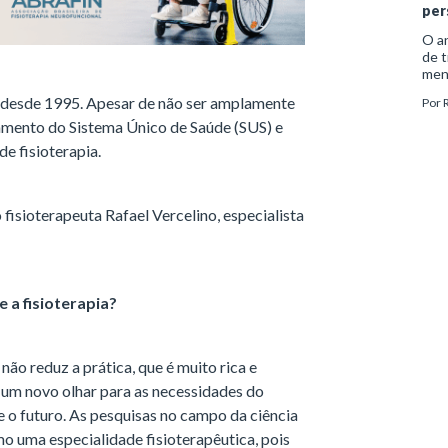
per
O an
de t
meno
jane
a desde 1995. Apesar de não ser amplamente
Por
vaga
cart
tamento do Sistema Único de Saúde (SUS) e
de 
de fisioterapia.
Mini
 fisioterapeuta Rafael Vercelino, especialista
 a fisioterapia?
ão reduz a prática, que é muito rica e
 um novo olhar para as necessidades do
o futuro. As pesquisas no campo da ciência
mo uma especialidade fisioterapêutica, pois