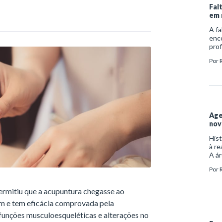
Fal
em 
A fa
enc
prof
esse
Por
no a
atua
mult
no m
Age
nov
Hist
à re
A ár
prev
Por
uma 
ermitiu que a acupuntura chegasse ao
em e tem eficácia comprovada pela
sfunções musculoesqueléticas e alterações no