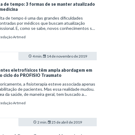
ta de tempo: 3 formas de se manter atualizado
medicina
lta de tempo é uma das grandes dificuldades
ontradas por médicos que buscam atualização
issional. E, como se sabe, novos conhecimentos são
nciais para garantir qualificação e fazer a diferença
Redação Artmed
tendimento aos pacientes. Além disso, a
lização profissional oferece habilidades
idisciplinares, uma poderosa vantagem competitiva
ercado de trabalho.
4 min.
14 de novembro de 2019
ntes eletrofísicos têm ampla abordagem em
o ciclo do PROFISIO Traumato
oricamente, a fisioterapia esteve associada apenas
abilitação de pacientes. Mas essa realidade mudou.
ea da saúde, de maneira geral, tem buscado a
enção como subsídio indispensável para qualquer
Redação Artmed
de suas especialidades.
2 min.
25 de abril de 2019