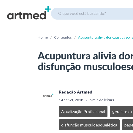
O que você está buscando?
/
/
Home
Conteúdos
Acupuntura alivia dor causada por
Acupuntura alivia do
disfunção musculoes
Redação Artmed
14 de Set, 2018
5 min de leitura
•
Atualização Profissional
gerais-ext
disfunção musculoesquelética
pape