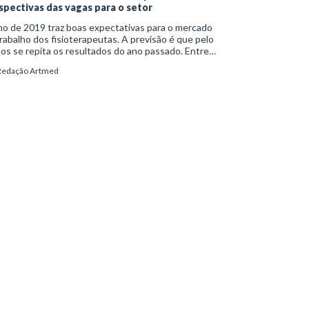
spectivas das vagas para o setor
o de 2019 traz boas expectativas para o mercado
rabalho dos fisioterapeutas. A previsão é que pelo
s se repita os resultados do ano passado. Entre
iro e novembro de 2018, o país abriu 10.040 novas
Redação Artmed
s para fisioterapeutas com registro formal em
eira de trabalho. Os dados são do Cadastro Geral
Empregados e Desempregados (Caged), do
stério do Trabalho.