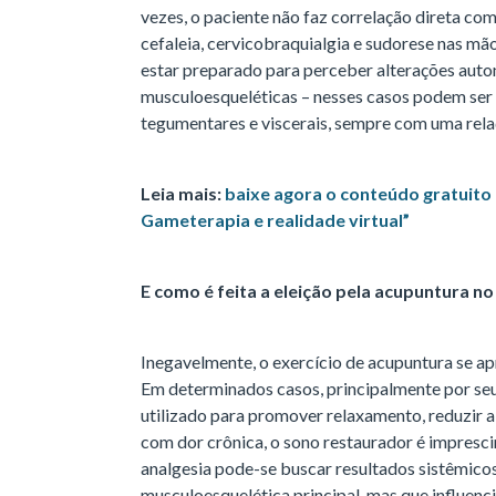
vezes, o paciente não faz correlação direta co
cefaleia, cervicobraquialgia e sudorese nas mã
estar preparado para perceber alterações auto
musculoesqueléticas – nesses casos podem ser 
tegumentares e viscerais, sempre com uma rel
Leia mais:
baixe agora o conteúdo gratuito “
Gameterapia e realidade virtual”
E como é feita a eleição pela acupuntura 
Inegavelmente, o exercício de acupuntura se a
Em determinados casos, principalmente por seu
utilizado para promover relaxamento, reduzir a
com dor crônica, o sono restaurador é imprescin
analgesia pode-se buscar resultados sistêmicos
musculoesquelética principal, mas que influen