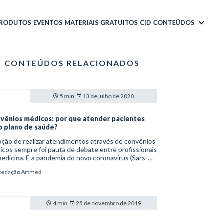
PRODUTOS
EVENTOS
MATERIAIS GRATUITOS
CID
CONTEÚDOS
CONTEÚDOS RELACIONADOS
5 min.
13 de julho de 2020
vênios médicos: por que atender pacientes
o plano de saúde?
ção de realizar atendimentos através de convênios
cos sempre foi pauta de debate entre profissionais
edicina. E a pandemia do novo coronavírus (Sars-
2) intensificou as dúvidas sobre o tema. Isso
Redação Artmed
que as recomendações de distanciamento social,
as por entidades como a Organização Mundial da
e (OMS), o Ministério da Saúde e o Conselho
ral de Medicina (CFM), levou clínicas e consultórios
4 min.
25 de novembro de 2019
xperimentar uma queda abrupta no movimento,
ctando diretamente as finanças.