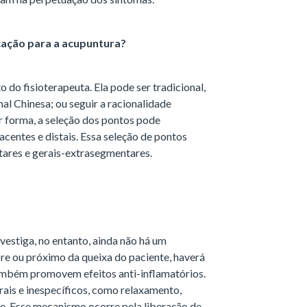
ação para a acupuntura?
 do fisioterapeuta. Ela pode ser tradicional,
al Chinesa; ou seguir a racionalidade
r forma, a seleção dos pontos pode
acentes e distais. Essa seleção de pontos
ares e gerais-extrasegmentares.
nvestiga, no entanto, ainda não há um
bre ou próximo da queixa do paciente, haverá
 também promovem efeitos anti-inflamatórios.
rais e inespecíficos, como relaxamento,
te. Esse mecanismo ocorre pela liberação de