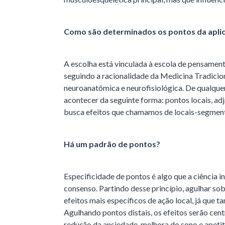
Como são determinados os pontos da aplic
A escolha está vinculada à escola de pensamento
seguindo a racionalidade da Medicina Tradicion
neuroanatômica e neurofisiológica. De qualque
acontecer da seguinte forma: pontos locais, adj
busca efeitos que chamamos de locais-segment
Há um padrão de pontos?
Especificidade de pontos é algo que a ciência i
consenso. Partindo desse princípio, agulhar so
efeitos mais específicos de ação local, já que
Agulhando pontos distais, os efeitos serão cent
redução da ansiedade, melhora do sono e apeti