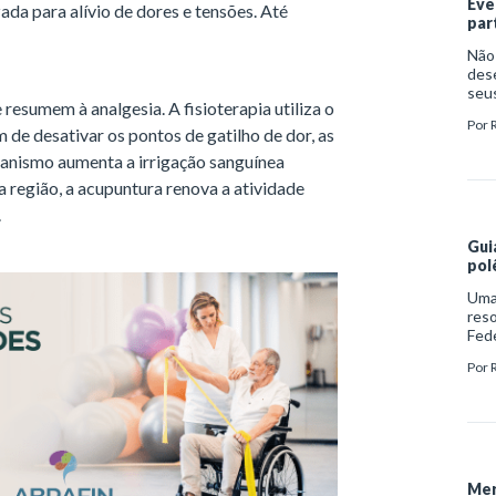
Eve
zada para alívio de dores e tensões. Até
par
Não 
dese
seus
 resumem à analgesia. A fisioterapia utiliza o
uma 
Por
é a
 de desativar os pontos de gatilho de dor, as
cená
ganismo aumenta a irrigação sanguínea
con
região, a acupuntura renova a atividade
jorn
.
Gui
pol
Uma
reso
Fede
2019
Por
regu
gam
tecn
Mer