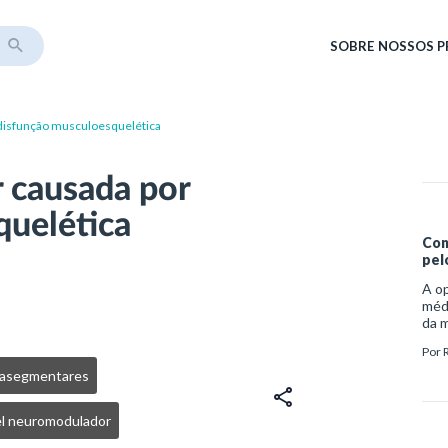
SOBRE
NOSSOS 
 disfunção musculoesquelética
r causada por
quelética
Con
pel
A op
médi
da m
Cov-
Por
por
feit
rasegmentares
Saúd
Fede
l neuromodulador
a e
impa