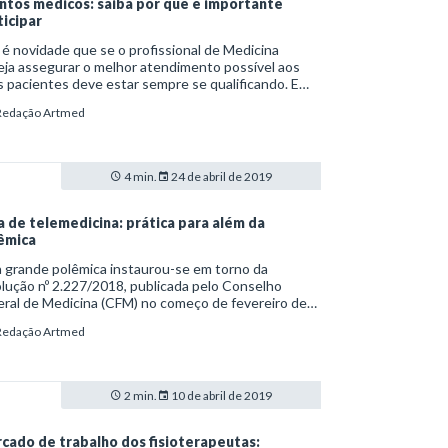
ntos médicos: saiba por que é importante
ticipar
é novidade que se o profissional de Medicina
ja assegurar o melhor atendimento possível aos
 pacientes deve estar sempre se qualificando. E
das melhores formas de pôr em prática essa tarefa
Redação Artmed
 presença recorrente nos eventos médicos. No
rio atual, existe uma gama de opções
templando formatos como congressos, simpósios,
adas e seminários.
4 min.
24 de abril de 2019
a de telemedicina: prática para além da
êmica
 grande polêmica instaurou-se em torno da
lução nº 2.227/2018, publicada pelo Conselho
ral de Medicina (CFM) no começo de fevereiro de
. O documento tinha como objetivo atualizar a
Redação Artmed
lamentação da telemedicina no Brasil, ampliando a
a de serviços médicos mediados por novas
ologias.
2 min.
10 de abril de 2019
cado de trabalho dos fisioterapeutas: