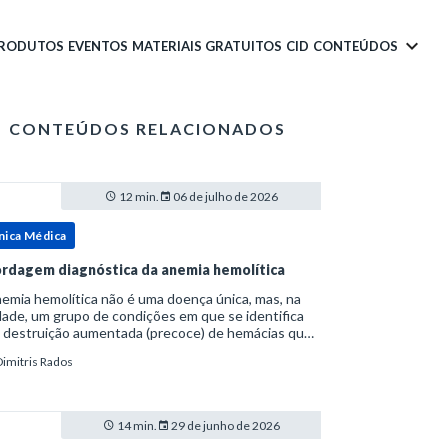
PRODUTOS
EVENTOS
MATERIAIS GRATUITOS
CID
CONTEÚDOS
CONTEÚDOS RELACIONADOS
12 min.
06 de julho de 2026
nica Médica
rdagem diagnóstica da anemia hemolítica
emia hemolítica não é uma doença única, mas, na
ade, um grupo de condições em que se identifica
 destruição aumentada (precoce) de hemácias que
era a capacidade compensatória da medula
Dimitris Rados
a.Como a vida média normal da hemácia é de apro
14 min.
29 de junho de 2026