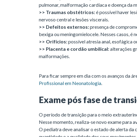
pulmonar, malformação cardíaca e doença da me
>> Traumas obstétricos:
é possível haver les
nervoso central e lesões viscerais.
>> Defeitos externos:
presença de compromet
bexiga ou meningomielocele. Nesses casos, é n
>> Orifícios:
possível atresia anal, esofágica o
>> Placenta e cordão umbilical:
alterações g
malformações.
Para ficar sempre em dia com os avanços da ár
Profissional em Neonatologia
.
Exame pós fase de trans
O período de transição para o meio extrauterino
Nesse momento, realiza-se novo exame para av
O pediatra deve analisar o estado de alerta da c
quantidade e a qualidade dos seus movimentos,