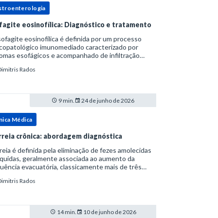
stroenterologia
fagite eosinofílica: Diagnóstico e tratamento
ofagite eosinofílica é definida por um processo
icopatológico imunomediado caracterizado por
omas esofágicos e acompanhado de infiltração
nofílica.Por anos foi considerada uma manifestação
Dimitris Rados
ro do espectro da doença do refluxo gastr
9 min.
24 de junho de 2026
nica Médica
rreia crônica: abordagem diagnóstica
reia é definida pela eliminação de fezes amolecidas
íquidas, geralmente associada ao aumento da
uência evacuatória, classicamente mais de três
uações ao dia, ou ao aumento do volume fecal.Na
Dimitris Rados
ica, a consistência das fezes costuma s
14 min.
10 de junho de 2026