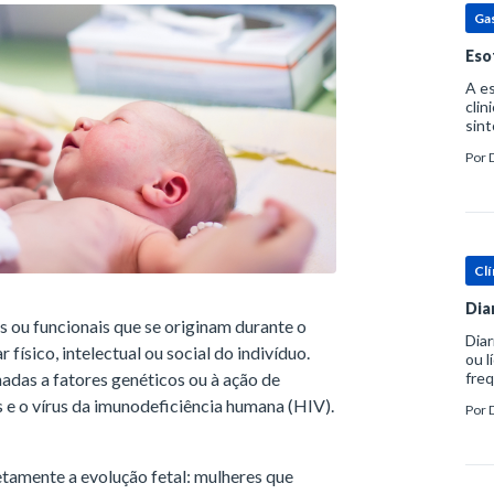
Ga
Eso
A es
clin
sint
eosi
Por
dent
Clí
Dia
s ou funcionais que se originam durante o
Diar
físico, intelectual ou social do indivíduo.
ou l
adas a fatores genéticos ou à ação de
freq
evac
s e o vírus da imunodeficiência humana (HIV).
Por
prát
etamente a evolução fetal: mulheres que