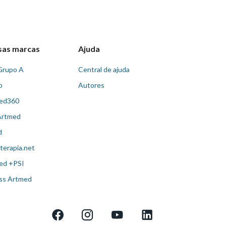
sas marcas
Ajuda
Grupo A
Central de ajuda
o
Autores
ed360
Artmed
d
terapia.net
ed +PSI
ss Artmed