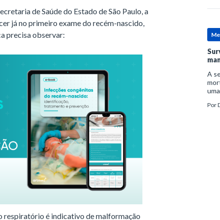
ecretaria de Saúde do Estado de São Paulo, a
cer já no primeiro exame do recém-nascido,
ca precisa observar:
Me
Sur
man
A se
mort
uma
mor
Por
D
man
 respiratório é indicativo de malformação