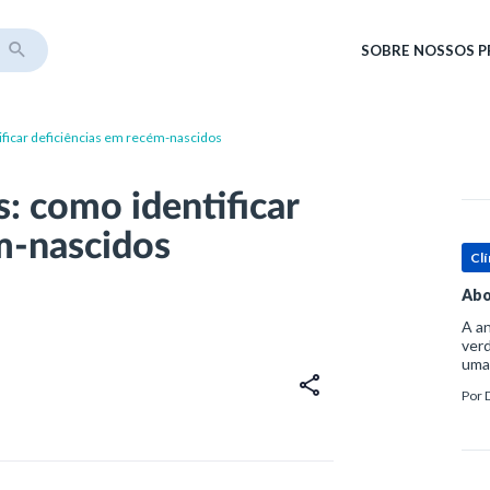
SOBRE
NOSSOS 
ificar deficiências em recém-nascidos
: como identificar
m-nascidos
Clí
Abo
A an
verd
uma
sup
Por
ósse