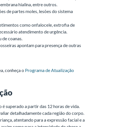
mbrana hialina, entre outros.
ões de partes moles, lesões do sistema
imentos como onfalocele, extrofia de
ecessário atendimento de urgência.
u de coanas.
rosseiras apontam para presença de outras
ea, conheça o
Programa de Atualização
ição
 é superado a partir das 12 horas de vida.
aliar detalhadamente cada região do corpo.
riança, atentando para a expressão facial e a
 assim como para a intensidade do choro a