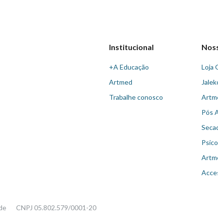
Institucional
Nos
+A Educação
Loja 
Artmed
Jalek
Trabalhe conosco
Artm
Pós 
Seca
Psico
Artm
Acce
ade
CNPJ 05.802.579/0001-20