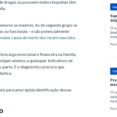
 de drogas ou possuem endocrinopatias têm
Ga
lia.
Sup
del
enores ou maiores. As do segundo grupo se
O s
s ou funcionais – e são potencialmente
(mai
Inte
 maior causa de morte dos recém-nascidos
.
popu
Por
espe
brecarga emocional e financeira na família.
estejam atentos a quaisquer indicativos de
-parto. É o diagnóstico precoce que
Clí
êutica.
Pre
méd
veis para uma rápida identificação dessas
O c
saúd
na m
prob
to
Por
tra