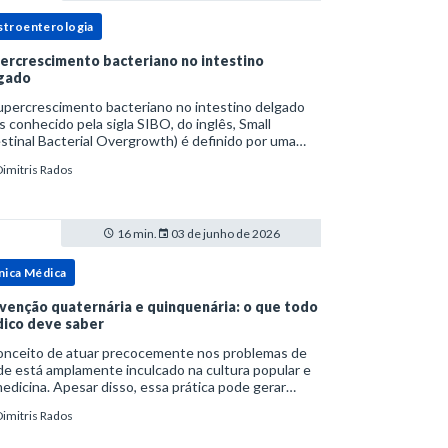
stroenterologia
ercrescimento bacteriano no intestino
gado
upercrescimento bacteriano no intestino delgado
s conhecido pela sigla SIBO, do inglês, Small
stinal Bacterial Overgrowth) é definido por uma
lação bacteriana excessiva. rata-se de uma forma
Dimitris Rados
cífica de disbiose do trato digestivo. P
16 min.
03 de junho de 2026
nica Médica
venção quaternária e quinquenária: o que todo
ico deve saber
onceito de atuar precocemente nos problemas de
e está amplamente inculcado na cultura popular e
edicina. Apesar disso, essa prática pode gerar
lemas por si só. Excesso de diagnósticos e de
Dimitris Rados
tamentos podem advir de prevenção excessiva