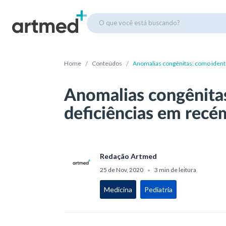
O que você está buscando?
/
/
Home
Conteúdos
Anomalias congênitas: como ident
Anomalias congênitas
deficiências em recé
Redação Artmed
25 de Nov, 2020
3 min de leitura
•
Medicina
Pediatria