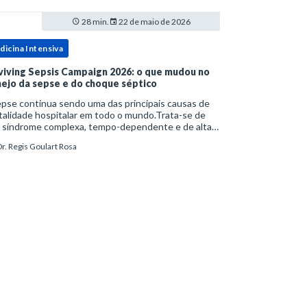
28 min.
22 de maio de 2026
dicina Intensiva
viving Sepsis Campaign 2026: o que mudou no
ejo da sepse e do choque séptico
pse continua sendo uma das principais causas de
alidade hospitalar em todo o mundo.Trata-se de
 síndrome complexa, tempo-dependente e de alta
bimortalidade, cujo reconhecimento precoce e
r. Regis Goulart Rosa
ejo estruturado são determinantes para o desfe