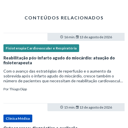
CONTEÚDOS RELACIONADOS
16 min.
13 de agosto de 2026
Fisioterapia Cardiovascular e Respiratória
Reabilitação pós-infarto agudo do miocárdio: atuação do
fisioterapeuta
Com o avanço das estratégias de reperfusão e o aumento da
sobrevida após o infarto agudo do miocárdio, cresce também o
número de pacientes que necessitam de reabilitação cardiovascular
estruturada.Nesse contexto, o fisioterapeuta assume um papel estr
Por
Thiago Dipp
15 min.
13 de agosto de 2026
Clínica Médica