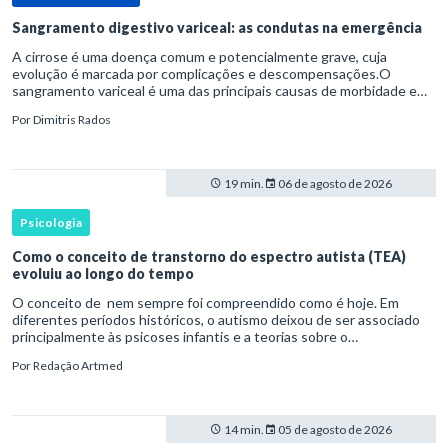
Sangramento digestivo variceal: as condutas na emergência
A cirrose é uma doença comum e potencialmente grave, cuja
evolução é marcada por complicações e descompensações.O
sangramento variceal é uma das principais causas de morbidade e
mortalidade para pessoas com cirrose.Ele é causado pela
Por
Dimitris Rados
hipertensão port
19 min.
06 de agosto de 2026
Psicologia
Como o conceito de transtorno do espectro autista (TEA)
evoluiu ao longo do tempo
O conceito de nem sempre foi compreendido como é hoje. Em
diferentes períodos históricos, o autismo deixou de ser associado
principalmente às psicoses infantis e a teorias sobre o
desenvolvimento humano para ser reconhecido como um
Por
Redação Artmed
transtorno do des
14 min.
05 de agosto de 2026