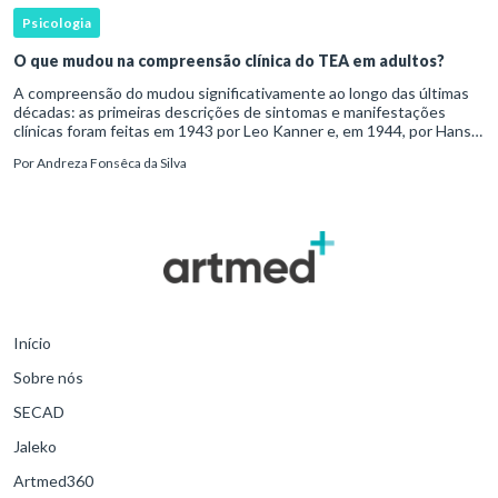
Psicologia
O que mudou na compreensão clínica do TEA em adultos?
A compreensão do mudou significativamente ao longo das últimas
décadas: as primeiras descrições de sintomas e manifestações
clínicas foram feitas em 1943 por Leo Kanner e, em 1944, por Hans
Asperger, a partir da observação de crianças com dificuldad
Por
Andreza Fonsêca da Silva
Início
Sobre nós
SECAD
Jaleko
Artmed360