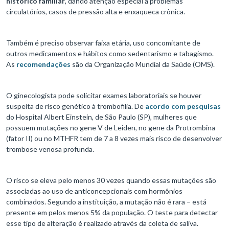
histórico familiar
, dando atenção especial a problemas
circulatórios, casos de pressão alta e enxaqueca crônica.
Também é preciso observar faixa etária, uso concomitante de
outros medicamentos e hábitos como sedentarismo e tabagismo.
As
recomendações
são da Organização Mundial da Saúde (OMS).
O ginecologista pode solicitar exames laboratoriais se houver
suspeita de risco genético à trombofilia. De
acordo com pesquisas
do Hospital Albert Einstein, de São Paulo (SP), mulheres que
possuem mutações no gene V de Leiden, no gene da Protrombina
(fator II) ou no MTHFR tem de 7 a 8 vezes mais risco de desenvolver
trombose venosa profunda.
O risco se eleva pelo menos 30 vezes quando essas mutações são
associadas ao uso de anticoncepcionais com hormônios
combinados. Segundo a instituição, a mutação não é rara – está
presente em pelos menos 5% da população. O teste para detectar
esse tipo de alteração é realizado através da coleta de saliva.