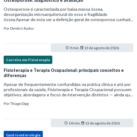
Osteoporose: diagnóstico e avaliação
Osteoporose é caracterizada por baixa massa óssea,
desorganização microarquitetural do osso e fragilidade
óssea.Apesar de esta ser a definição geral de osteoporose cunhada
pela Organização Mundial da Saúde, ela tem um enfoque
Por
Dimitris Rados
patofisiológico, e não c
9 min.
13 de agosto de 2026
Carreira em Fisioterapia
Fisioterapia e Terapia Ocupacional: principais conceitos e
diferenças
Apesar de frequentemente confundidas na prática clínica e até por
profissionais da saúde, Fisioterapia e Terapia Ocupacional possuem
objetivos, abordagens e focos de intervenção distintos — ainda que
complementares. Entender essas diferenças é essenc
Por
Thiago Dipp
14 min.
13 de agosto de 2026
Gastroenterologia