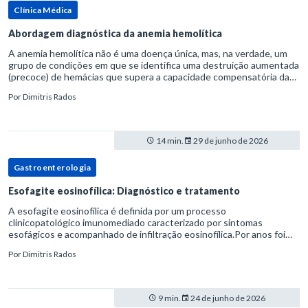
Clínica Médica
Abordagem diagnóstica da anemia hemolítica
A anemia hemolítica não é uma doença única, mas, na verdade, um
grupo de condições em que se identifica uma destruição aumentada
(precoce) de hemácias que supera a capacidade compensatória da
medula óssea.Como a vida média normal da hemácia é de apro
Por
Dimitris Rados
14 min.
29 de junho de 2026
Gastroenterologia
Esofagite eosinofílica: Diagnóstico e tratamento
A esofagite eosinofílica é definida por um processo
clinicopatológico imunomediado caracterizado por sintomas
esofágicos e acompanhado de infiltração eosinofílica.Por anos foi
considerada uma manifestação dentro do espectro da doença do
Por
Dimitris Rados
refluxo gastr
9 min.
24 de junho de 2026