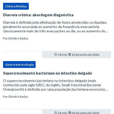
Clínica Médica
Diarreia crônica: abordagem diagnóstica
Diarreia é definida pela eliminação de fezes amolecidas ou líquidas,
geralmente associada ao aumento da frequência evacuatória,
classicamente mais de três evacuações ao dia, ou ao aumento do
volume fecal.Na prática, a consistência das fezes costuma s
Por
Dimitris Rados
14 min.
10 de junho de 2026
Gastroenterologia
Supercrescimento bacteriano no intestino delgado
O supercrescimento bacteriano no intestino delgado (mais
conhecido pela sigla SIBO, do inglês, Small Intestinal Bacterial
Overgrowth) é definido por uma população bacteriana excessiva.
rata-se de uma forma específica de disbiose do trato digestivo. P
Por
Dimitris Rados
16 min.
03 de junho de 2026