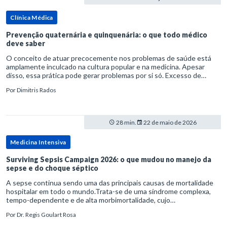
Clínica Médica
Prevenção quaternária e quinquenária: o que todo médico
deve saber
O conceito de atuar precocemente nos problemas de saúde está
amplamente inculcado na cultura popular e na medicina. Apesar
disso, essa prática pode gerar problemas por si só. Excesso de
diagnósticos e de tratamentos podem advir de prevenção excessiva
Por
Dimitris Rados
28 min.
22 de maio de 2026
Medicina Intensiva
Surviving Sepsis Campaign 2026: o que mudou no manejo da
sepse e do choque séptico
A sepse continua sendo uma das principais causas de mortalidade
hospitalar em todo o mundo.Trata-se de uma síndrome complexa,
tempo-dependente e de alta morbimortalidade, cujo
reconhecimento precoce e manejo estruturado são determinantes
Por
Dr. Regis Goulart Rosa
para o desfe