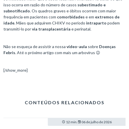
isso ocorra em razão do número de casos
subestimado e
subnotificado
. Os quadros graves e óbitos ocorrem com maior
frequência em pacientes com
comorbidades
e em
extremos de
idade
. Mães que adquirem CHIKV no período
intraparto
podem
transmiti-lo por
via transplacentária
e perinatal.
Não se esqueça de assistir a nossa
vídeo-aula
sobre
Doenças
Febris
. Até o próximo artigo com mais um arbovírus 😉
[/show_more]
CONTEÚDOS RELACIONADOS
12 min.
06 de julho de 2026