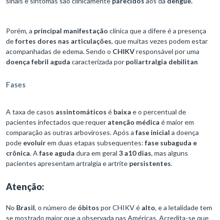
sinais e sintomas são clinicamente
parecidos
aos da
dengue.
Porém, a
principal manifestação
clínica que a difere é a presença
de
fortes dores nas articulações
, que muitas vezes podem estar
acompanhadas de edema. Sendo o
CHIKV
responsável por uma
doença febril aguda
caracterizada por
poliartralgia debilitan
Fases
A taxa de casos
assintomáticos
é
baixa
e o percentual de
pacientes infectados que requer
atenção médica
é maior em
comparação as outras arboviroses. Após a
fase inicial
a doença
pode
evoluir
em duas etapas subsequentes:
fase subaguda e
crônica
. A
fase aguda
dura em geral
3 a10 dias
, mas alguns
pacientes apresentam artralgia e artrite
persistentes
.
Atenção:
No
Brasil
, o número de
óbitos
por CHIKV é
alto
, e a letalidade tem
se mostrado maior que a observada nas Américas. Acredita-se que