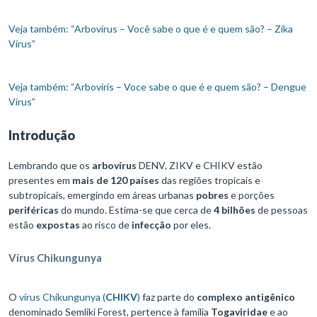
Veja também: “Arbovírus – Você sabe o que é e quem são? – Zika
Vírus”
Veja também: “Arbovirís – Voce sabe o que é e quem são? – Dengue
Vírus”
Introdução
Lembrando que os
arbovírus
DENV, ZIKV e CHIKV estão
presentes em
mais de 120 países
das regiões tropicais e
subtropicais, emergindo em áreas urbanas
pobres
e porções
periféricas
do mundo. Estima-se que cerca de
4 bilhões
de pessoas
estão
expostas
ao risco de
infecção
por eles.
Vírus Chikungunya
O
vírus Chikungunya (
CHIKV
)
faz parte do
complexo antigênico
denominado Semliki Forest, pertence à família
Togaviridae
e ao