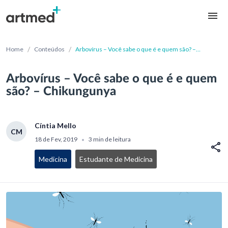
/
/
Home
Conteúdos
Arbovírus – Você sabe o que é e quem são? –
Chikungunya
Arbovírus – Você sabe o que é e quem
são? – Chikungunya
Cíntia Mello
CM
18 de Fev, 2019
3 min de leitura
•
Medicina
Estudante de Medicina