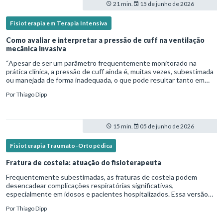
21 min.
15 de junho de 2026
Fisioterapia em Terapia Intensiva
Como avaliar e interpretar a pressão de cuff na ventilação
mecânica invasiva
“Apesar de ser um parâmetro frequentemente monitorado na
prática clínica, a pressão de cuff ainda é, muitas vezes, subestimada
ou manejada de forma inadequada, o que pode resultar tanto em
microaspiração quanto em lesões traqueais significativas. Em
Por
Thiago Dipp
15 min.
05 de junho de 2026
Fisioterapia Traumato-Ortopédica
Fratura de costela: atuação do fisioterapeuta
Frequentemente subestimadas, as fraturas de costela podem
desencadear complicações respiratórias significativas,
especialmente em idosos e pacientes hospitalizados. Essa versão
fica mais fluida para leitura em blogs e materiais científicos.Nesse
Por
Thiago Dipp
cená