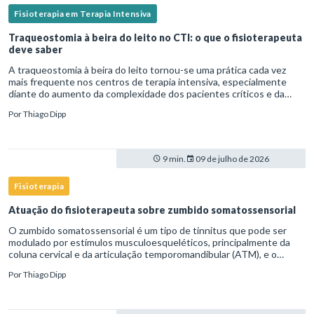
Fisioterapia em Terapia Intensiva
Traqueostomia à beira do leito no CTI: o que o fisioterapeuta
deve saber
A traqueostomia à beira do leito tornou-se uma prática cada vez
mais frequente nos centros de terapia intensiva, especialmente
diante do aumento da complexidade dos pacientes críticos e da
necessidade de ventilação mecânica prolongada.Nesse cenário,
Por
Thiago Dipp
9 min.
09 de julho de 2026
Fisioterapia
Atuação do fisioterapeuta sobre zumbido somatossensorial
O zumbido somatossensorial é um tipo de tinnitus que pode ser
modulado por estímulos musculoesqueléticos, principalmente da
coluna cervical e da articulação temporomandibular (ATM), e o
fisioterapeuta atua diretamente na avaliação e no tratamento des
Por
Thiago Dipp