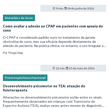
9 min.
04 de junho de 2026
Distúrbios do Sono
Como avaliar a adesão ao CPAP em pacientes com apneia do
sono
O CPAP é considerado padrão-ouro no tratamento da apneia
obstrutiva do sono, mas sua eficácia depende diretamente da
adesão do paciente. Na prática clínica, no entanto, o uso irregular ou
inadequado ainda é uma realidade frequente. Diante disso, surg
Por
Thiago Dipp
12 min.
25 de maio de 2026
Fisioterapia Neurofuncional
Desenvolvimento psicomotor no TEA: atuação do
fisioterapeuta
Alterações no desenvolvimento psicomotor estão entre os sinais
frequentemente observados em crianças com Transtorno do
Espectro Autista (TEA), muitas vezes antes mesmo do diagnóstico