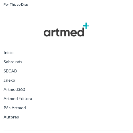
formal.Diante disso, a atuação do fisioterapeuta vai além da reabil
Por
Thiago Dipp
Início
Sobre nós
SECAD
Jaleko
Artmed360
Artmed Editora
Pós Artmed
Autores