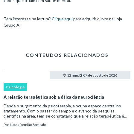
todos que atuam com saúde mental.
Tem interesse na leitura?
Clique aqui
para adquirir o livro na Loja
Grupo A.
CONTEÚDOS RELACIONADOS
12 min.
07 de agosto de 2026
Psicologia
A relação terapêutica sob a ótica da neurociência
Desde o surgimento da psicoterapia, a ocupa espaço central no
tratamento. Com o passar do tempo e o avanço da pesquisa
científica na área, tem-se constatado que a relação terapêutica é
um dos principais mecanismos associados à mudança, sendo consist
Por
Lucas Remião Sampaio