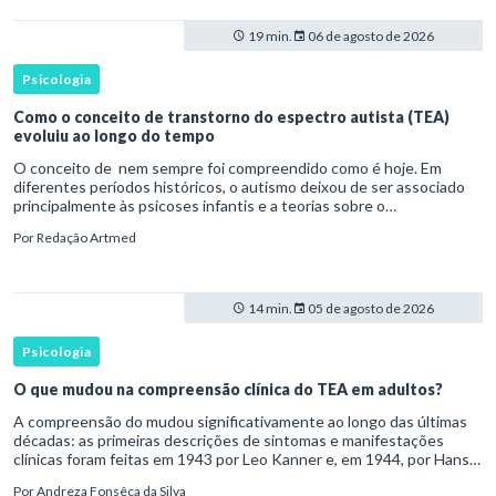
19 min.
06 de agosto de 2026
Psicologia
Como o conceito de transtorno do espectro autista (TEA)
evoluiu ao longo do tempo
O conceito de nem sempre foi compreendido como é hoje. Em
diferentes períodos históricos, o autismo deixou de ser associado
principalmente às psicoses infantis e a teorias sobre o
desenvolvimento humano para ser reconhecido como um
Por
Redação Artmed
transtorno do des
14 min.
05 de agosto de 2026
Psicologia
O que mudou na compreensão clínica do TEA em adultos?
A compreensão do mudou significativamente ao longo das últimas
décadas: as primeiras descrições de sintomas e manifestações
clínicas foram feitas em 1943 por Leo Kanner e, em 1944, por Hans
Asperger, a partir da observação de crianças com dificuldad
Por
Andreza Fonsêca da Silva