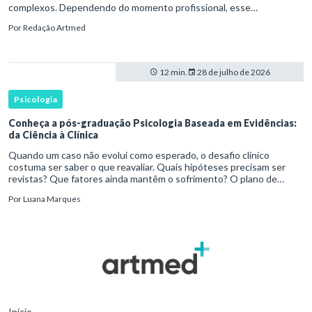
complexos. Dependendo do momento profissional, esse
desenvolvimento pode envolver uma base ampla em , o
Por
Redação Artmed
aprofundamento em ou a especializaçã
12 min.
28 de julho de 2026
Psicologia
Conheça a pós-graduação Psicologia Baseada em Evidências:
da Ciência à Clínica
Quando um caso não evolui como esperado, o desafio clínico
costuma ser saber o que reavaliar. Quais hipóteses precisam ser
revistas? Que fatores ainda mantêm o sofrimento? O plano de
tratamento continua coerente com a resposta e com as
Por
Luana Marques
necessidades d
Início