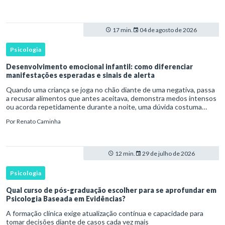
17 min.
04 de agosto de 2026
Psicologia
Desenvolvimento emocional infantil: como diferenciar
manifestações esperadas e sinais de alerta
Quando uma criança se joga no chão diante de uma negativa, passa
a recusar alimentos que antes aceitava, demonstra medos intensos
ou acorda repetidamente durante a noite, uma dúvida costuma
surgir: esse comportamento faz parte do desenvolvimento ou i
Por
Renato Caminha
12 min.
29 de julho de 2026
Psicologia
Qual curso de pós-graduação escolher para se aprofundar em
Psicologia Baseada em Evidências?
A formação clínica exige atualização contínua e capacidade para
tomar decisões diante de casos cada vez mais