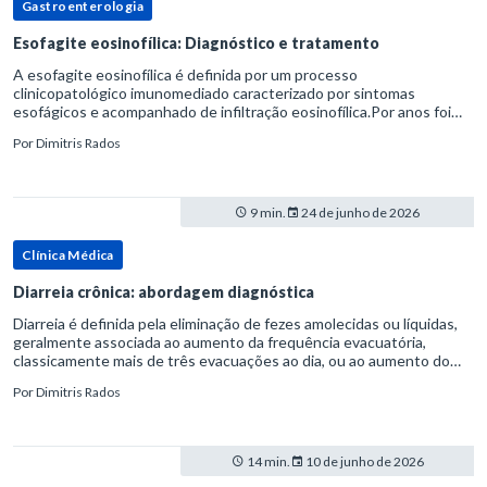
Gastroenterologia
Esofagite eosinofílica: Diagnóstico e tratamento
A esofagite eosinofílica é definida por um processo
clinicopatológico imunomediado caracterizado por sintomas
esofágicos e acompanhado de infiltração eosinofílica.Por anos foi
considerada uma manifestação dentro do espectro da doença do
Por
Dimitris Rados
refluxo gastr
9 min.
24 de junho de 2026
Clínica Médica
Diarreia crônica: abordagem diagnóstica
Diarreia é definida pela eliminação de fezes amolecidas ou líquidas,
geralmente associada ao aumento da frequência evacuatória,
classicamente mais de três evacuações ao dia, ou ao aumento do
volume fecal.Na prática, a consistência das fezes costuma s
Por
Dimitris Rados
14 min.
10 de junho de 2026