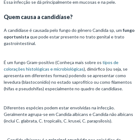
Essa infecção se dá principalmente em mucosas e na pele.
Quem causa a candidíase?
A candidíase é causada pelo fungo do gênero Candida sp, um
fungo
oportunista
que pode estar presente no trato genital e trato
gastrointestinal.
É um fungo Gram-positivo (Conheça mais sobre os
tipos de
colorações histológicas e microbiológicas
), dimórfico (ou seja, se
apresenta em diferentes formas) podendo se apresentar como
levedura (blastoconídio) no estado saprofítico ou como filamentos
(hifas e pseudohifas) especialmente no quadro de candidíase.
Diferentes espécies podem estar envolvidas na infecção.
Geralmente agrupa-se em Candida albicans e Candida não albicans
(inclui C. glabrata, C. tropicalis, C. krusei, C. parapsilosis).
– Candida albicans: é a
principal envolvida
nos episódios de