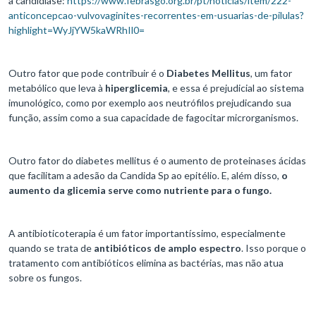
a candidíase:
https://www.febrasgo.org.br/pt/noticias/item/222-
anticoncepcao-vulvovaginites-recorrentes-em-usuarias-de-pilulas?
highlight=WyJjYW5kaWRhIl0=
Outro fator que pode contribuir é o
Diabetes Mellitus
, um fator
metabólico que leva à
hiperglicemia
, e essa é prejudicial ao sistema
imunológico, como por exemplo aos neutrófilos prejudicando sua
função, assim como a sua capacidade de fagocitar microrganismos.
Outro fator do diabetes mellitus é o aumento de proteinases ácidas
que facilitam a adesão da Candida Sp ao epitélio. E, além disso,
o
aumento da glicemia serve como nutriente para o fungo.
A antibioticoterapia é um fator importantíssimo, especialmente
quando se trata de
antibióticos de amplo espectro
. Isso porque o
tratamento com antibióticos elimina as bactérias, mas não atua
sobre os fungos.