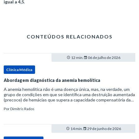
igual a 4,5
.
CONTEÚDOS RELACIONADOS
12 min.
06 de julho de 2026
Clínica Médica
Abordagem diagnóstica da anemia hemolítica
A anemia hemolítica não é uma doença única, mas, na verdade, um
grupo de condições em que se identifica uma destruição aumentada
(precoce) de hemácias que supera a capacidade compensatória da
medula óssea.Como a vida média normal da hemácia é de apro
Por
Dimitris Rados
14 min.
29 de junho de 2026