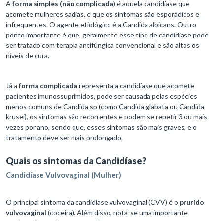
A
forma simples (não complicada
) é aquela candidíase que
acomete mulheres sadias, e que os sintomas são esporádicos e
infrequentes. O agente etiológico é a Candida albicans. Outro
ponto importante é que, geralmente esse tipo de candidíase pode
ser tratado com terapia antifúngica convencional e são altos os
níveis de cura.
Já a
forma complicada
representa a candidíase que acomete
pacientes imunossuprimidos, pode ser causada pelas espécies
menos comuns de Candida sp (como Candida glabata ou Candida
krusei), os sintomas são recorrentes e podem se repetir 3 ou mais
vezes por ano, sendo que, esses sintomas são mais graves, e o
tratamento deve ser mais prolongado.
Quais os sintomas da Candidíase?
Candidíase Vulvovaginal (Mulher)
O principal sintoma da candidíase vulvovaginal (CVV) é o
prurido
vulvovaginal
(coceira). Além disso, nota-se uma importante