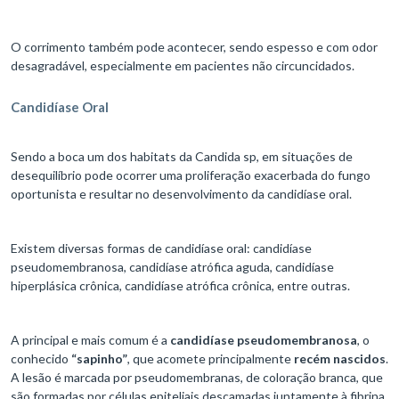
O corrimento também pode acontecer, sendo espesso e com odor
desagradável, especialmente em pacientes não circuncidados.
Candidíase Oral
Sendo a boca um dos habitats da Candida sp, em situações de
desequilíbrio pode ocorrer uma proliferação exacerbada do fungo
oportunista e resultar no desenvolvimento da candidíase oral.
Existem diversas formas de candidíase oral: candidíase
pseudomembranosa, candidíase atrófica aguda, candidíase
hiperplásica crônica, candidíase atrófica crônica, entre outras.
A principal e mais comum é a
candidíase pseudomembranosa
, o
conhecido
“sapinho”
, que acomete principalmente
recém nascidos
.
A lesão é marcada por pseudomembranas, de coloração branca, que
são formadas por células epiteliais descamadas juntamente à fibrina