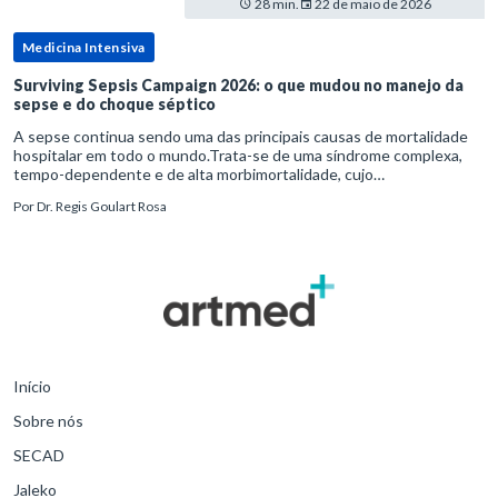
28 min.
22 de maio de 2026
Medicina Intensiva
Surviving Sepsis Campaign 2026: o que mudou no manejo da
sepse e do choque séptico
A sepse continua sendo uma das principais causas de mortalidade
hospitalar em todo o mundo.Trata-se de uma síndrome complexa,
tempo-dependente e de alta morbimortalidade, cujo
reconhecimento precoce e manejo estruturado são determinantes
Por
Dr. Regis Goulart Rosa
para o desfe
Início
Sobre nós
SECAD
Jaleko