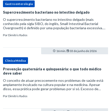
Gastroenterologia
Supercrescimento bacteriano no intestino delgado
O supercrescimento bacteriano no intestino delgado (mais
conhecido pela sigla SIBO, do inglês, Small Intestinal Bacterial
Overgrowth) é definido por uma população bacteriana excessiva.
rata-se de uma forma específica de disbiose do trato digestivo. P
Por
Dimitris Rados
16 min.
03 de junho de 2026
Clínica Médica
Prevenção quaternária e quinquenária: o que todo médico
deve saber
O conceito de atuar precocemente nos problemas de saúde está
amplamente inculcado na cultura popular e na medicina. Apesar
disso, essa prática pode gerar problemas por si só. Excesso de
diagnósticos e de tratamentos podem advir de prevenção excessiva
Por
Dimitris Rados