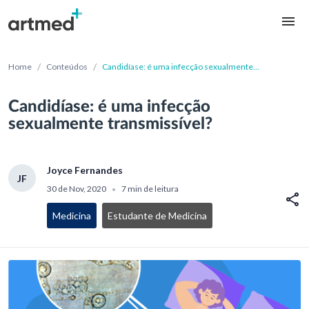
/
/
Home
Conteúdos
Candidíase: é uma infecção sexualmente
transmissível?
Candidíase: é uma infecção
sexualmente transmissível?
Joyce Fernandes
JF
30 de Nov, 2020
7 min de leitura
•
Medicina
Estudante de Medicina