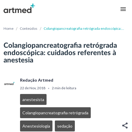
/
/
Home
Conteúdos
Colangiopancreatografia retrógrada endoscópica:
cuidados referentes à anestesia
Colangiopancreatografia retrógrada
endoscópica: cuidados referentes à
anestesia
Redação Artmed
22 de Nov, 2018
2 min de leitura
•
anestesista
Colangiopancreatografia retrógrada
Anestesiologia
sedação