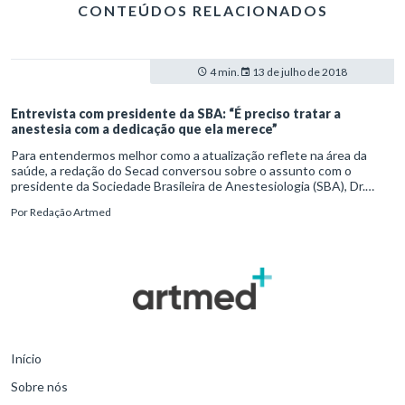
CONTEÚDOS RELACIONADOS
4 min.
13 de julho de 2018
Entrevista com presidente da SBA: “É preciso tratar a
anestesia com a dedicação que ela merece”
Para entendermos melhor como a atualização reflete na área da
saúde, a redação do Secad conversou sobre o assunto com o
presidente da Sociedade Brasileira de Anestesiologia (SBA), Dr.
Sérgio Luiz do Logar Mattos. Veja o que o profissional declara como
Por
Redação Artmed
imprescindível para o aprimoramento constante de
anestesiologistas.
Início
Sobre nós