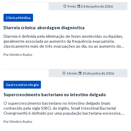
9 min.
24 de junho de 2026
Clínica Médica
Diarreia crônica: abordagem diagnóstica
Diarreia é definida pela eliminação de fezes amolecidas ou líquidas,
geralmente associada ao aumento da frequência evacuatória,
classicamente mais de três evacuações ao dia, ou ao aumento do
volume fecal.Na prática, a consistência das fezes costuma s
Por
Dimitris Rados
14 min.
10 de junho de 2026
Gastroenterologia
Supercrescimento bacteriano no intestino delgado
O supercrescimento bacteriano no intestino delgado (mais
conhecido pela sigla SIBO, do inglês, Small Intestinal Bacterial
Overgrowth) é definido por uma população bacteriana excessiva.
rata-se de uma forma específica de disbiose do trato digestivo. P
Por
Dimitris Rados