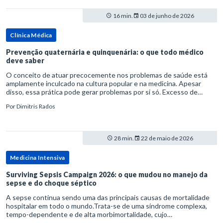
16 min.
03 de junho de 2026
Clínica Médica
Prevenção quaternária e quinquenária: o que todo médico
deve saber
O conceito de atuar precocemente nos problemas de saúde está
amplamente inculcado na cultura popular e na medicina. Apesar
disso, essa prática pode gerar problemas por si só. Excesso de
diagnósticos e de tratamentos podem advir de prevenção excessiva
Por
Dimitris Rados
28 min.
22 de maio de 2026
Medicina Intensiva
Surviving Sepsis Campaign 2026: o que mudou no manejo da
sepse e do choque séptico
A sepse continua sendo uma das principais causas de mortalidade
hospitalar em todo o mundo.Trata-se de uma síndrome complexa,
tempo-dependente e de alta morbimortalidade, cujo
reconhecimento precoce e manejo estruturado são determinantes