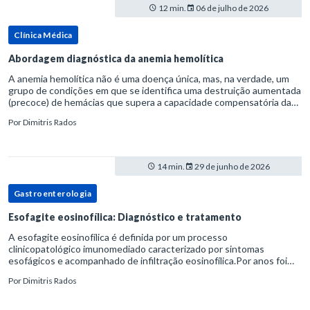
12 min.
06 de julho de 2026
Clínica Médica
Abordagem diagnóstica da anemia hemolítica
A anemia hemolítica não é uma doença única, mas, na verdade, um
grupo de condições em que se identifica uma destruição aumentada
(precoce) de hemácias que supera a capacidade compensatória da
medula óssea.Como a vida média normal da hemácia é de apro
Por
Dimitris Rados
14 min.
29 de junho de 2026
Gastroenterologia
Esofagite eosinofílica: Diagnóstico e tratamento
A esofagite eosinofílica é definida por um processo
clinicopatológico imunomediado caracterizado por sintomas
esofágicos e acompanhado de infiltração eosinofílica.Por anos foi
considerada uma manifestação dentro do espectro da doença do
Por
Dimitris Rados
refluxo gastr