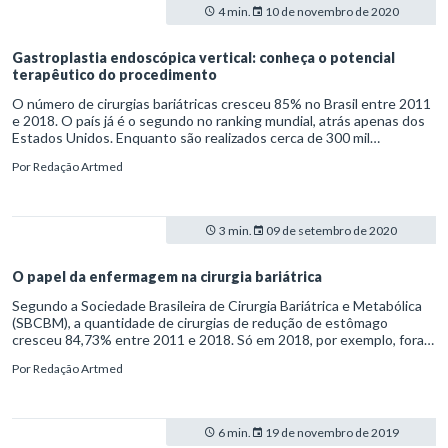
4 min.
10 de novembro de 2020
Gastroplastia endoscópica vertical: conheça o potencial
terapêutico do procedimento
O número de cirurgias bariátricas cresceu 85% no Brasil entre 2011
e 2018. O país já é o segundo no ranking mundial, atrás apenas dos
Estados Unidos. Enquanto são realizados cerca de 300 mil
procedimentos ao ano em solo americano, no Brasil são
Por
Redação Artmed
aproximadamente 100 mil cirurgias anuais. A obesidade e outras
doenças metabólicas, como a diabetes tipo 2, são os principais
fatores de eleição para o tratamento. Outro procedimento que vem
ganhando espaço para o tratamento de doenças metabólicas é a
3 min.
09 de setembro de 2020
gastroplastia endoscópica vertical (GEV).
O papel da enfermagem na cirurgia bariátrica
Segundo a Sociedade Brasileira de Cirurgia Bariátrica e Metabólica
(SBCBM), a quantidade de cirurgias de redução de estômago
cresceu 84,73% entre 2011 e 2018. Só em 2018, por exemplo, foram
realizadas 63.969 cirurgias bariátricas – sendo 49.521 por planos de
Por
Redação Artmed
saúde, 11.402 pelo Sistema Único de Saúde (SUS) e 3.046
particulares. Números assim acendem um alerta para os cuidados
com esse tipo de procedimento, que vão além da ação dos médicos
cirurgiões.
6 min.
19 de novembro de 2019