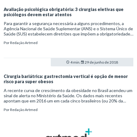
Avaliação psicológica obrigatória: 3 cirurgias eletivas que
psicólogos devem estar atentos
Para garantir a segurança necessária a alguns procedimentos, a
Agência Nacional de Saúde Suplementar (ANS) e o Sistema Único de
Saúde (SUS) estabelecem diretrizes que impõem a obrigatoriedade
de avaliação psicológica para cirurgias.
Por
Redação Artmed
4 min.
29 de junho de 2018
Cirurgia bariátrica: gastrectomia vertical é opção de menor
risco para super obesos
A recente curva de crescimento da obesidade no Brasil acendeu um
sinal de alerta no Ministério da Saúde. Os dados mais recentes
apontam que em 2016 um em cada cinco brasileiros (ou 20% da
população) era obeso – estágio em que a pessoa tem índice de
Por
Redação Artmed
massa acima de 30 kg/m2. Nessa conjuntura, a cirurgia bariátrica
desponta como alternativa a quem precisa reduzir o acúmulo
excessivo de gordura corporal.