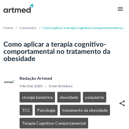
/
/
Home
Conteúdos
Como aplicar a terapia cognitivo-comportamental no
tratamento da obesidade
Como aplicar a terapia cognitivo-
comportamental no tratamento da
obesidade
Redação Artmed
9 de Out, 2020
3 min de leitura
•
cirurgia bariatrica
obesidade
psiquiatria
TCC
Psicologia
tratamento da obesidade
Terapia Cognitivo-Comportamental