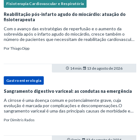
Fisioterapia Cardiovascular e Respiratória
Reabilitação pós-infarto agudo do miocárdio: atuação do
fisioterapeuta
Com o avanço das estratégias de reperfusão e o aumento da
sobrevida após o infarto agudo do miocárdio, cresce também o
número de pacientes que necessitam de reabilitação cardiovascular
estruturada.Nesse contexto, o fisioterapeuta assume um papel estr
Por
Thiago Dipp
14 min.
13 de agosto de 2026
Gastroenterologia
Sangramento digestivo variceal: as condutas na emergência
A cirrose é uma doença comum e potencialmente grave, cuja
evolução é marcada por complicações e descompensações.O
sangramento variceal é uma das principais causas de morbidade e
mortalidade para pessoas com cirrose.Ele é causado pela
Por
Dimitris Rados
hipertensão port
9 min.
13 de agosto de 2026