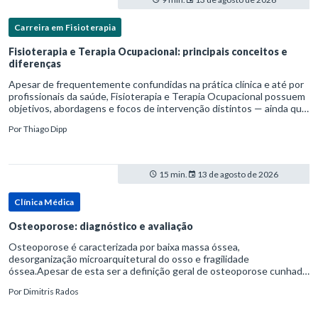
Carreira em Fisioterapia
Fisioterapia e Terapia Ocupacional: principais conceitos e
diferenças
Apesar de frequentemente confundidas na prática clínica e até por
profissionais da saúde, Fisioterapia e Terapia Ocupacional possuem
objetivos, abordagens e focos de intervenção distintos — ainda que
complementares. Entender essas diferenças é essenc
Por
Thiago Dipp
15 min.
13 de agosto de 2026
Clínica Médica
Osteoporose: diagnóstico e avaliação
Osteoporose é caracterizada por baixa massa óssea,
desorganização microarquitetural do osso e fragilidade
óssea.Apesar de esta ser a definição geral de osteoporose cunhada
pela Organização Mundial da Saúde, ela tem um enfoque
Por
Dimitris Rados
patofisiológico, e não c