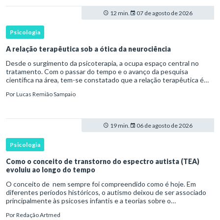
12 min.
07 de agosto de 2026
Psicologia
A relação terapêutica sob a ótica da neurociência
Desde o surgimento da psicoterapia, a ocupa espaço central no
tratamento. Com o passar do tempo e o avanço da pesquisa
científica na área, tem-se constatado que a relação terapêutica é
um dos principais mecanismos associados à mudança, sendo consist
Por
Lucas Remião Sampaio
19 min.
06 de agosto de 2026
Psicologia
Como o conceito de transtorno do espectro autista (TEA)
evoluiu ao longo do tempo
O conceito de nem sempre foi compreendido como é hoje. Em
diferentes períodos históricos, o autismo deixou de ser associado
principalmente às psicoses infantis e a teorias sobre o
desenvolvimento humano para ser reconhecido como um
Por
Redação Artmed
transtorno do des