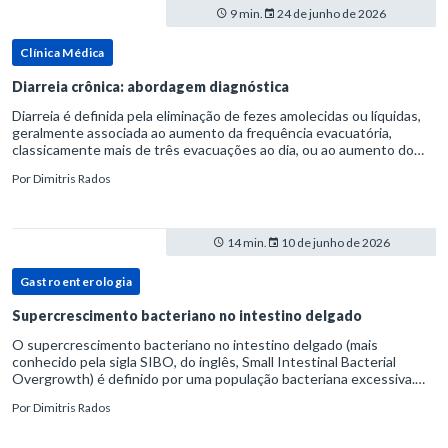
9 min.
24 de junho de 2026
Clínica Médica
Diarreia crônica: abordagem diagnóstica
Diarreia é definida pela eliminação de fezes amolecidas ou líquidas,
geralmente associada ao aumento da frequência evacuatória,
classicamente mais de três evacuações ao dia, ou ao aumento do
volume fecal.Na prática, a consistência das fezes costuma s
Por
Dimitris Rados
14 min.
10 de junho de 2026
Gastroenterologia
Supercrescimento bacteriano no intestino delgado
O supercrescimento bacteriano no intestino delgado (mais
conhecido pela sigla SIBO, do inglês, Small Intestinal Bacterial
Overgrowth) é definido por uma população bacteriana excessiva.
rata-se de uma forma específica de disbiose do trato digestivo. P
Por
Dimitris Rados