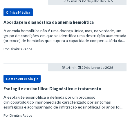
12 min.
06 de julho de 2026
Clínica Médica
Abordagem diagnóstica da anemia hemolítica
A anemia hemolítica não é uma doença única, mas, na verdade, um
grupo de condições em que se identifica uma destruição aumentada
(precoce) de hemácias que supera a capacidade compensatória da
medula óssea.Como a vida média normal da hemácia é de apro
Por
Dimitris Rados
14 min.
29 de junho de 2026
Gastroenterologia
Esofagite eosinofílica: Diagnóstico e tratamento
A esofagite eosinofílica é definida por um processo
clinicopatológico imunomediado caracterizado por sintomas
esofágicos e acompanhado de infiltração eosinofílica.Por anos foi
considerada uma manifestação dentro do espectro da doença do
Por
Dimitris Rados
refluxo gastr