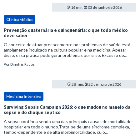
16 min.
03 de junho de 2026
Clínica Médica
Prevenção quaternária e quinquenária: o que todo médico
deve saber
O conceito de atuar precocemente nos problemas de saúde está
amplamente inculcado na cultura popular e na medicina. Apesar
disso, essa prática pode gerar problemas por si só. Excesso de
diagnósticos e de tratamentos podem advir de prevenção excessiva
Por
Dimitris Rados
28 min.
22 de maio de 2026
Medicina Intensiva
Surviving Sepsis Campaign 2026: o que mudou no manejo da
sepse e do choque séptico
A sepse continua sendo uma das principais causas de mortalidade
hospitalar em todo o mundo.Trata-se de uma síndrome complexa,
tempo-dependente e de alta morbimortalidade, cujo
reconhecimento precoce e manejo estruturado são determinantes