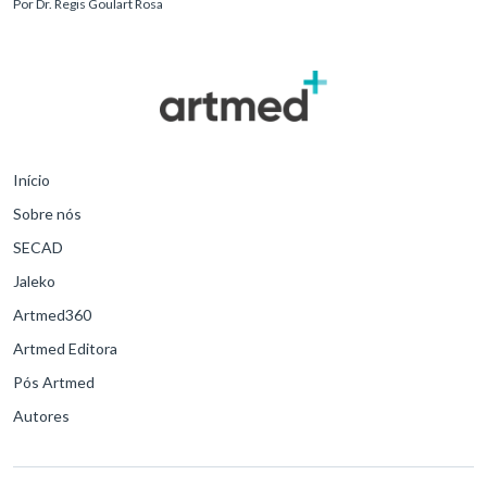
Por
Dr. Regis Goulart Rosa
para o desfe
Início
Sobre nós
SECAD
Jaleko
Artmed360
Artmed Editora
Pós Artmed
Autores