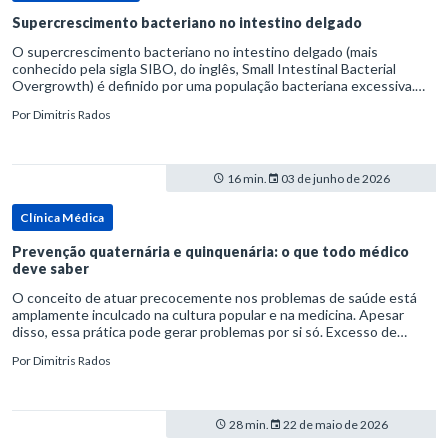
Supercrescimento bacteriano no intestino delgado
O supercrescimento bacteriano no intestino delgado (mais
conhecido pela sigla SIBO, do inglês, Small Intestinal Bacterial
Overgrowth) é definido por uma população bacteriana excessiva.
rata-se de uma forma específica de disbiose do trato digestivo. P
Por
Dimitris Rados
16 min.
03 de junho de 2026
Clínica Médica
Prevenção quaternária e quinquenária: o que todo médico
deve saber
O conceito de atuar precocemente nos problemas de saúde está
amplamente inculcado na cultura popular e na medicina. Apesar
disso, essa prática pode gerar problemas por si só. Excesso de
diagnósticos e de tratamentos podem advir de prevenção excessiva
Por
Dimitris Rados
28 min.
22 de maio de 2026