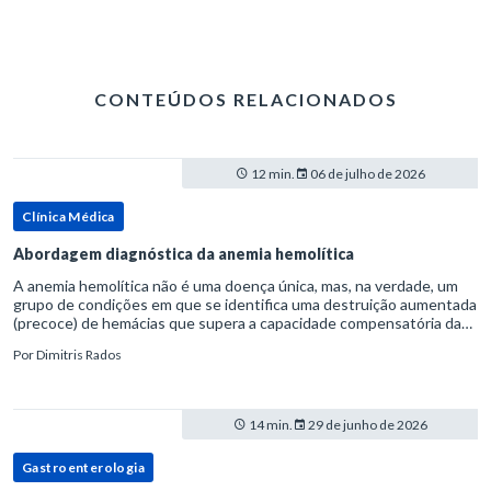
CONTEÚDOS RELACIONADOS
12 min.
06 de julho de 2026
Clínica Médica
Abordagem diagnóstica da anemia hemolítica
A anemia hemolítica não é uma doença única, mas, na verdade, um
grupo de condições em que se identifica uma destruição aumentada
(precoce) de hemácias que supera a capacidade compensatória da
medula óssea.Como a vida média normal da hemácia é de apro
Por
Dimitris Rados
14 min.
29 de junho de 2026
Gastroenterologia