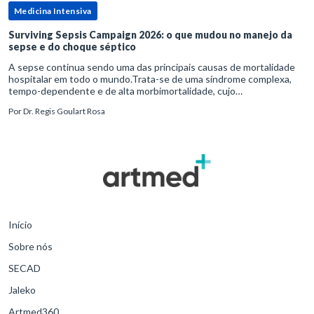
Medicina Intensiva
Surviving Sepsis Campaign 2026: o que mudou no manejo da
sepse e do choque séptico
A sepse continua sendo uma das principais causas de mortalidade
hospitalar em todo o mundo.Trata-se de uma síndrome complexa,
tempo-dependente e de alta morbimortalidade, cujo
reconhecimento precoce e manejo estruturado são determinantes
Por
Dr. Regis Goulart Rosa
para o desfe
Início
Sobre nós
SECAD
Jaleko
Artmed360