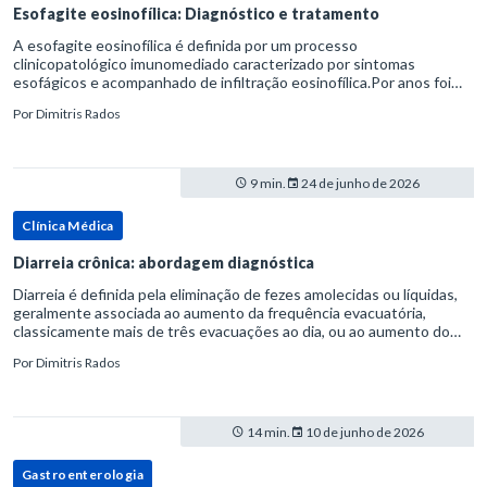
Esofagite eosinofílica: Diagnóstico e tratamento
A esofagite eosinofílica é definida por um processo
clinicopatológico imunomediado caracterizado por sintomas
esofágicos e acompanhado de infiltração eosinofílica.Por anos foi
considerada uma manifestação dentro do espectro da doença do
Por
Dimitris Rados
refluxo gastr
9 min.
24 de junho de 2026
Clínica Médica
Diarreia crônica: abordagem diagnóstica
Diarreia é definida pela eliminação de fezes amolecidas ou líquidas,
geralmente associada ao aumento da frequência evacuatória,
classicamente mais de três evacuações ao dia, ou ao aumento do
volume fecal.Na prática, a consistência das fezes costuma s
Por
Dimitris Rados
14 min.
10 de junho de 2026
Gastroenterologia