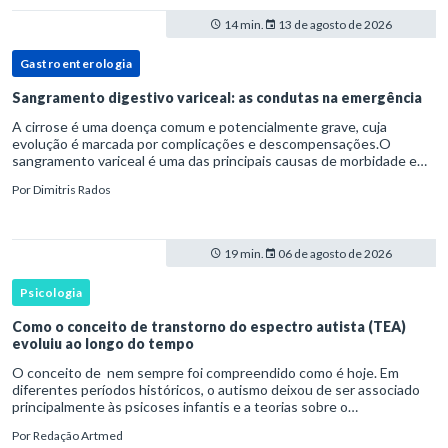
14 min.
13 de agosto de 2026
Gastroenterologia
Sangramento digestivo variceal: as condutas na emergência
A cirrose é uma doença comum e potencialmente grave, cuja
evolução é marcada por complicações e descompensações.O
sangramento variceal é uma das principais causas de morbidade e
mortalidade para pessoas com cirrose.Ele é causado pela
Por
Dimitris Rados
hipertensão port
19 min.
06 de agosto de 2026
Psicologia
Como o conceito de transtorno do espectro autista (TEA)
evoluiu ao longo do tempo
O conceito de nem sempre foi compreendido como é hoje. Em
diferentes períodos históricos, o autismo deixou de ser associado
principalmente às psicoses infantis e a teorias sobre o
desenvolvimento humano para ser reconhecido como um
Por
Redação Artmed
transtorno do des