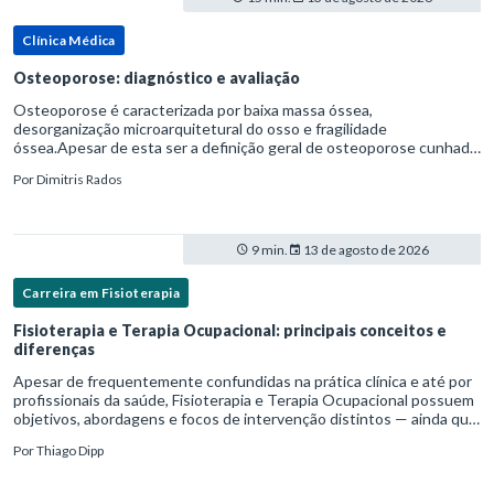
Clínica Médica
Osteoporose: diagnóstico e avaliação
Osteoporose é caracterizada por baixa massa óssea,
desorganização microarquitetural do osso e fragilidade
óssea.Apesar de esta ser a definição geral de osteoporose cunhada
pela Organização Mundial da Saúde, ela tem um enfoque
Por
Dimitris Rados
patofisiológico, e não c
9 min.
13 de agosto de 2026
Carreira em Fisioterapia
Fisioterapia e Terapia Ocupacional: principais conceitos e
diferenças
Apesar de frequentemente confundidas na prática clínica e até por
profissionais da saúde, Fisioterapia e Terapia Ocupacional possuem
objetivos, abordagens e focos de intervenção distintos — ainda que
complementares. Entender essas diferenças é essenc
Por
Thiago Dipp