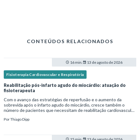
CONTEÚDOS RELACIONADOS
16 min.
13 de agosto de 2026
Fisioterapia Cardiovascular e Respiratória
Reabilitação pós-infarto agudo do miocárdio: atuação do
fisioterapeuta
Com o avanço das estratégias de reperfusão e o aumento da
sobrevida após o infarto agudo do miocárdio, cresce também o
número de pacientes que necessitam de reabilitação cardiovascular
estruturada.Nesse contexto, o fisioterapeuta assume um papel estr
Por
Thiago Dipp
15 min.
13 de agosto de 2026