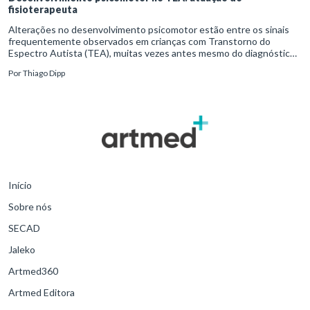
fisioterapeuta
Alterações no desenvolvimento psicomotor estão entre os sinais
frequentemente observados em crianças com Transtorno do
Espectro Autista (TEA), muitas vezes antes mesmo do diagnóstico
formal.Diante disso, a atuação do fisioterapeuta vai além da reabil
Por
Thiago Dipp
Início
Sobre nós
SECAD
Jaleko
Artmed360
Artmed Editora