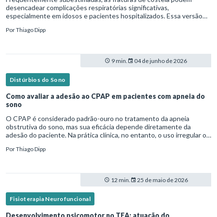
desencadear complicações respiratórias significativas,
especialmente em idosos e pacientes hospitalizados. Essa versão
fica mais fluida para leitura em blogs e materiais científicos.Nesse
Por
Thiago Dipp
cená
9 min.
04 de junho de 2026
Distúrbios do Sono
Como avaliar a adesão ao CPAP em pacientes com apneia do
sono
O CPAP é considerado padrão-ouro no tratamento da apneia
obstrutiva do sono, mas sua eficácia depende diretamente da
adesão do paciente. Na prática clínica, no entanto, o uso irregular ou
inadequado ainda é uma realidade frequente. Diante disso, surg
Por
Thiago Dipp
12 min.
25 de maio de 2026
Fisioterapia Neurofuncional
Desenvolvimento psicomotor no TEA: atuação do