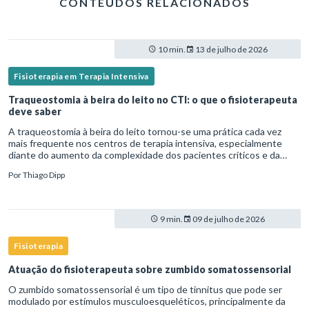
CONTEÚDOS RELACIONADOS
10 min.
13 de julho de 2026
Fisioterapia em Terapia Intensiva
Traqueostomia à beira do leito no CTI: o que o fisioterapeuta
deve saber
A traqueostomia à beira do leito tornou-se uma prática cada vez
mais frequente nos centros de terapia intensiva, especialmente
diante do aumento da complexidade dos pacientes críticos e da
necessidade de ventilação mecânica prolongada.Nesse cenário,
Por
Thiago Dipp
9 min.
09 de julho de 2026
Fisioterapia
Atuação do fisioterapeuta sobre zumbido somatossensorial
O zumbido somatossensorial é um tipo de tinnitus que pode ser
modulado por estímulos musculoesqueléticos, principalmente da