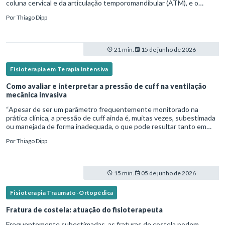
coluna cervical e da articulação temporomandibular (ATM), e o
fisioterapeuta atua diretamente na avaliação e no tratamento des
Por
Thiago Dipp
21 min.
15 de junho de 2026
Fisioterapia em Terapia Intensiva
Como avaliar e interpretar a pressão de cuff na ventilação
mecânica invasiva
“Apesar de ser um parâmetro frequentemente monitorado na
prática clínica, a pressão de cuff ainda é, muitas vezes, subestimada
ou manejada de forma inadequada, o que pode resultar tanto em
microaspiração quanto em lesões traqueais significativas. Em
Por
Thiago Dipp
15 min.
05 de junho de 2026
Fisioterapia Traumato-Ortopédica
Fratura de costela: atuação do fisioterapeuta
Frequentemente subestimadas, as fraturas de costela podem