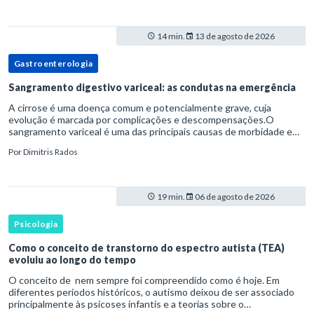
14 min.
13 de agosto de 2026
Gastroenterologia
Sangramento digestivo variceal: as condutas na emergência
A cirrose é uma doença comum e potencialmente grave, cuja
evolução é marcada por complicações e descompensações.O
sangramento variceal é uma das principais causas de morbidade e
mortalidade para pessoas com cirrose.Ele é causado pela
Por
Dimitris Rados
hipertensão port
19 min.
06 de agosto de 2026
Psicologia
Como o conceito de transtorno do espectro autista (TEA)
evoluiu ao longo do tempo
O conceito de nem sempre foi compreendido como é hoje. Em
diferentes períodos históricos, o autismo deixou de ser associado
principalmente às psicoses infantis e a teorias sobre o