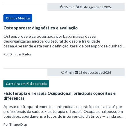
15 min.
13 de agosto de 2026
Clínica Médica
Osteoporose: diagnóstico e avaliação
Osteoporose é caracterizada por baixa massa óssea,
desorganização microarquitetural do osso e fragilidade
óssea.Apesar de esta ser a definição geral de osteoporose cunhada
pela Organização Mundial da Saúde, ela tem um enfoque
Por
Dimitris Rados
patofisiológico, e não c
9 min.
13 de agosto de 2026
Carreira em Fisioterapia
Fisioterapia e Terapia Ocupacional: principais conceitos e
diferenças
Apesar de frequentemente confundidas na prática clínica e até por
profissionais da saúde, Fisioterapia e Terapia Ocupacional possuem
objetivos, abordagens e focos de intervenção distintos — ainda que
complementares. Entender essas diferenças é essenc
Por
Thiago Dipp