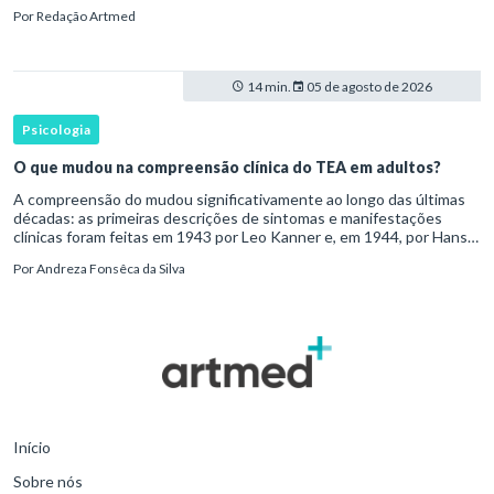
desenvolvimento humano para ser reconhecido como um
Por
Redação Artmed
transtorno do des
14 min.
05 de agosto de 2026
Psicologia
O que mudou na compreensão clínica do TEA em adultos?
A compreensão do mudou significativamente ao longo das últimas
décadas: as primeiras descrições de sintomas e manifestações
clínicas foram feitas em 1943 por Leo Kanner e, em 1944, por Hans
Asperger, a partir da observação de crianças com dificuldad
Por
Andreza Fonsêca da Silva
Início
Sobre nós