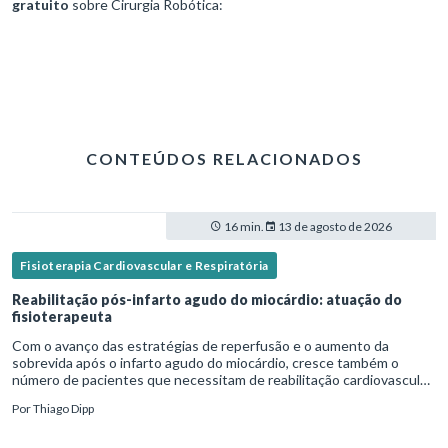
gratuito
sobre Cirurgia Robótica:
CONTEÚDOS RELACIONADOS
16 min.
13 de agosto de 2026
Fisioterapia Cardiovascular e Respiratória
Reabilitação pós-infarto agudo do miocárdio: atuação do
fisioterapeuta
Com o avanço das estratégias de reperfusão e o aumento da
sobrevida após o infarto agudo do miocárdio, cresce também o
número de pacientes que necessitam de reabilitação cardiovascular
estruturada.Nesse contexto, o fisioterapeuta assume um papel estr
Por
Thiago Dipp