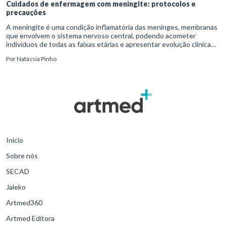
Cuidados de enfermagem com meningite: protocolos e
precauções
A meningite é uma condição inflamatória das meninges, membranas
que envolvem o sistema nervoso central, podendo acometer
indivíduos de todas as faixas etárias e apresentar evolução clínica
variável, desde quadros autolimitados até situações de extrem
Por
Natássia Pinho
Início
Sobre nós
SECAD
Jaleko
Artmed360
Artmed Editora