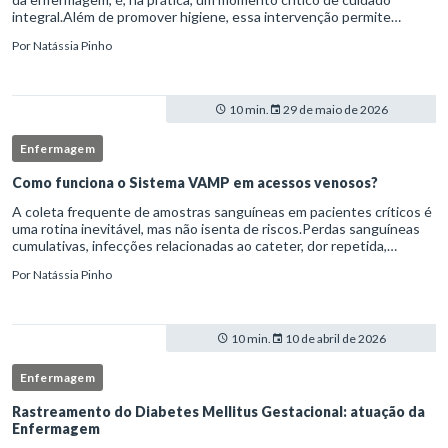
integral.Além de promover higiene, essa intervenção permite
avaliação clínica detalhada, prevenção de complicações e fortalec
Por
Natássia Pinho
10 min.
29 de maio de 2026
Enfermagem
Como funciona o Sistema VAMP em acessos venosos?
A coleta frequente de amostras sanguíneas em pacientes críticos é
uma rotina inevitável, mas não isenta de riscos.Perdas sanguíneas
cumulativas, infecções relacionadas ao cateter, dor repetida,
necessidade de múltiplas punções e manipulação excessiva
Por
Natássia Pinho
10 min.
10 de abril de 2026
Enfermagem
Rastreamento do Diabetes Mellitus Gestacional: atuação da
Enfermagem