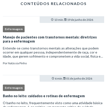
CONTEÚDOS RELACIONADOS
13 min.
19 de junho de 2026
Enfermagem
Manejo de pacientes com transtornos mentais: diretrizes
para a enfermagem
Entende-se como transtornos mentais as alterações que podem
ocorrer em qualquer pessoa, independentemente de raça, cor e
idade, que gerem sofrimento e comprometem a vida social, física e
laboral do indivíduo.Por isso, os transtornos psiquiátricos rep
Por
Natássia Pinho
6 min.
01 de junho de 2026
Enfermagem
Banho no leito: cuidados e rotinas de enfermagem
O banho no leito, frequentemente visto como uma atividade básica
da enfermagem, é, na prática, um momento crítico de cuidado