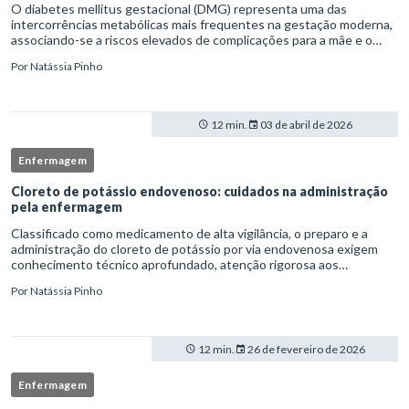
O diabetes mellitus gestacional (DMG) representa uma das
intercorrências metabólicas mais frequentes na gestação moderna,
associando-se a riscos elevados de complicações para a mãe e o
feto quando não identificado precocemente.Neste cenário, o
Por
Natássia Pinho
enferm
12 min.
03 de abril de 2026
Enfermagem
Cloreto de potássio endovenoso: cuidados na administração
pela enfermagem
Classificado como medicamento de alta vigilância, o preparo e a
administração do cloreto de potássio por via endovenosa exigem
conhecimento técnico aprofundado, atenção rigorosa aos
protocolos institucionais e atuação criteriosa da equipe de
Por
Natássia Pinho
enfermag
12 min.
26 de fevereiro de 2026
Enfermagem