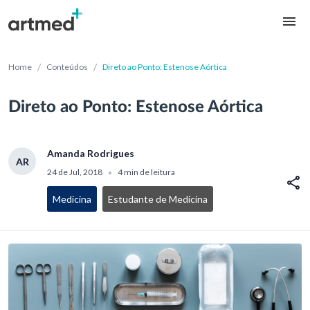
/
/
Home
Conteúdos
Direto ao Ponto: Estenose Aórtica
Direto ao Ponto: Estenose Aórtica
Amanda Rodrigues
AR
24 de Jul, 2018
4 min de leitura
•
Medicina
Estudante de Medicina