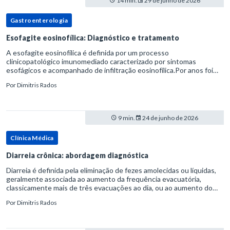
14 min.
29 de junho de 2026
Gastroenterologia
Esofagite eosinofílica: Diagnóstico e tratamento
A esofagite eosinofílica é definida por um processo
clinicopatológico imunomediado caracterizado por sintomas
esofágicos e acompanhado de infiltração eosinofílica.Por anos foi
considerada uma manifestação dentro do espectro da doença do
Por
Dimitris Rados
refluxo gastr
9 min.
24 de junho de 2026
Clínica Médica
Diarreia crônica: abordagem diagnóstica
Diarreia é definida pela eliminação de fezes amolecidas ou líquidas,
geralmente associada ao aumento da frequência evacuatória,
classicamente mais de três evacuações ao dia, ou ao aumento do
volume fecal.Na prática, a consistência das fezes costuma s
Por
Dimitris Rados