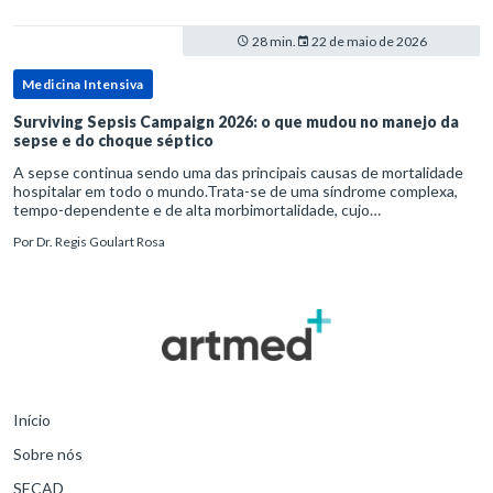
28 min.
22 de maio de 2026
Medicina Intensiva
Surviving Sepsis Campaign 2026: o que mudou no manejo da
sepse e do choque séptico
A sepse continua sendo uma das principais causas de mortalidade
hospitalar em todo o mundo.Trata-se de uma síndrome complexa,
tempo-dependente e de alta morbimortalidade, cujo
reconhecimento precoce e manejo estruturado são determinantes
Por
Dr. Regis Goulart Rosa
para o desfe
Início
Sobre nós
SECAD