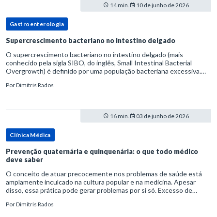
14 min.
10 de junho de 2026
Gastroenterologia
Supercrescimento bacteriano no intestino delgado
O supercrescimento bacteriano no intestino delgado (mais
conhecido pela sigla SIBO, do inglês, Small Intestinal Bacterial
Overgrowth) é definido por uma população bacteriana excessiva.
rata-se de uma forma específica de disbiose do trato digestivo. P
Por
Dimitris Rados
16 min.
03 de junho de 2026
Clínica Médica
Prevenção quaternária e quinquenária: o que todo médico
deve saber
O conceito de atuar precocemente nos problemas de saúde está
amplamente inculcado na cultura popular e na medicina. Apesar
disso, essa prática pode gerar problemas por si só. Excesso de
diagnósticos e de tratamentos podem advir de prevenção excessiva
Por
Dimitris Rados