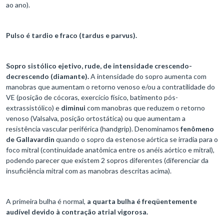
ao ano).
Pulso é tardio e fraco (tardus e parvus).
Sopro sistólico ejetivo, rude, de intensidade crescendo-
decrescendo (diamante).
A intensidade do sopro aumenta com
manobras que aumentam o retorno venoso e/ou a contratilidade do
VE (posição de cócoras, exercício físico, batimento pós-
extrassistólico) e
diminui
com manobras que reduzem o retorno
venoso (Valsalva, posição ortostática) ou que aumentam a
resistência vascular periférica (handgrip). Denominamos
fenômeno
de Gallavardin
quando o sopro da estenose aórtica se irradia para o
foco mitral (continuidade anatômica entre os anéis aórtico e mitral),
podendo parecer que existem 2 sopros diferentes (diferenciar da
insuficiência mitral com as manobras descritas acima).
A primeira bulha é normal,
a quarta bulha é freqüentemente
audível devido à contração atrial vigorosa.