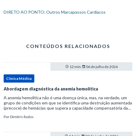
DIRETO AO PONTO: Outros Marcapassos Cardíacos
CONTEÚDOS RELACIONADOS
12 min.
06 de julho de 2026
Clínica Médica
Abordagem diagnóstica da anemia hemolítica
A anemia hemolítica não é uma doença única, mas, na verdade, um
grupo de condições em que se identifica uma destruição aumentada
(precoce) de hemácias que supera a capacidade compensatória da
medula óssea.Como a vida média normal da hemácia é de apro
Por
Dimitris Rados