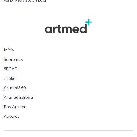
Por
Dr. Regis Goulart Rosa
para o desfe
Início
Sobre nós
SECAD
Jaleko
Artmed360
Artmed Editora
Pós Artmed
Autores