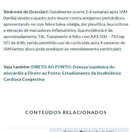
Síndrome de Dressler):
Geralmente ocorre 2-6 semanas após IAM
(tardia) devido a quadro auto-imune contra antígenos pericárdicos,
apresentando-se com febre baixa, mialgia, dor pleurítica, leucocitose
e elevação de marcadores inflamatórios. Sua incidência é de,
aproximadamente, 5%. Tratamento é feito com AAS 500 – 750 mg
VO de 6/6h, sendo permitido uso de corticoide após 4 semanas do
IAM (antes disso pode predispor ao remodelamento ventricular).
Veja também:
DIRETO AO PONTO: Doença isquêmica do
miocárdio
e
Direto ao Ponto: Estadiamento da Insuficiência
Cardíaca Congestiva
CONTEÚDOS RELACIONADOS