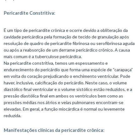
Pericardite Constritiva:
É um tipo de pericardite crônica e ocorre devido a obliteração da
cavidade pericárdica pela formação de tecido de granulação após
resolução de quadro de pericardite fibrinosa ou serofibrinosa aguda
ou após a reabsorção de um derrame pericárdico crônico. A causa
mais comum é a tuberculose pericárdica.
Na pericardite constritiva, temos um espessamento e
endurecimento do pericárdio que forma uma espécie de “carapaça”
em volta do coração prejudicando o enchimento ventricular. Pode
haver, inclusive, calcificação do pericárdio. Neste caso, o volume
diastólico final ventricular e o volume sistólico estão reduzidos, e a
pressão diastólica final em ambos os ventrículos bem como as
pressões médias nos átrios e veias pulmonares encontram-se
elevadas. Em geral, a função miocárdica é normal ou levemente
reduzida.
Manifestações clínicas da pericardite crônica: