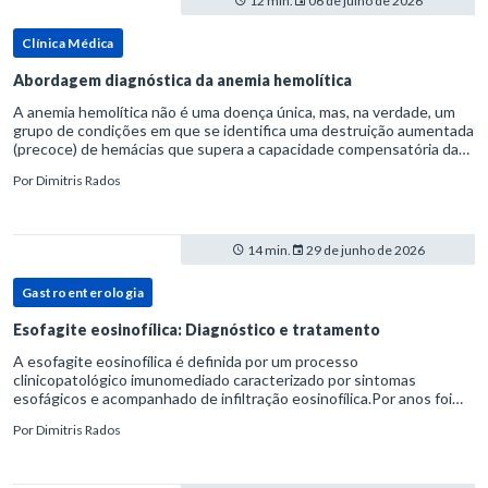
12 min.
06 de julho de 2026
Clínica Médica
Abordagem diagnóstica da anemia hemolítica
A anemia hemolítica não é uma doença única, mas, na verdade, um
grupo de condições em que se identifica uma destruição aumentada
(precoce) de hemácias que supera a capacidade compensatória da
medula óssea.Como a vida média normal da hemácia é de apro
Por
Dimitris Rados
14 min.
29 de junho de 2026
Gastroenterologia
Esofagite eosinofílica: Diagnóstico e tratamento
A esofagite eosinofílica é definida por um processo
clinicopatológico imunomediado caracterizado por sintomas
esofágicos e acompanhado de infiltração eosinofílica.Por anos foi
considerada uma manifestação dentro do espectro da doença do
Por
Dimitris Rados
refluxo gastr