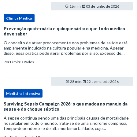
16 min.
03 de junho de 2026
Clínica Médica
Prevenção quaternária e quinquenária: o que todo médico
deve saber
O conceito de atuar precocemente nos problemas de saúde está
amplamente inculcado na cultura popular e na medicina. Apesar
disso, essa prática pode gerar problemas por si só. Excesso de
diagnósticos e de tratamentos podem advir de prevenção excessiva
Por
Dimitris Rados
28 min.
22 de maio de 2026
Medicina Intensiva
Surviving Sepsis Campaign 2026: o que mudou no manejo da
sepse e do choque séptico
A sepse continua sendo uma das principais causas de mortalidade
hospitalar em todo o mundo.Trata-se de uma síndrome complexa,
tempo-dependente e de alta morbimortalidade, cujo
reconhecimento precoce e manejo estruturado são determinantes