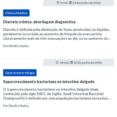
9 min.
24 de junho de 2026
Clínica Médica
Diarreia crônica: abordagem diagnóstica
Diarreia é definida pela eliminação de fezes amolecidas ou líquidas,
geralmente associada ao aumento da frequência evacuatória,
classicamente mais de três evacuações ao dia, ou ao aumento do
volume fecal.Na prática, a consistência das fezes costuma s
Por
Dimitris Rados
14 min.
10 de junho de 2026
Gastroenterologia
Supercrescimento bacteriano no intestino delgado
O supercrescimento bacteriano no intestino delgado (mais
conhecido pela sigla SIBO, do inglês, Small Intestinal Bacterial
Overgrowth) é definido por uma população bacteriana excessiva.
rata-se de uma forma específica de disbiose do trato digestivo. P
Por
Dimitris Rados