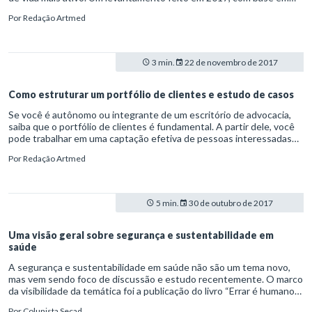
dados de pacientes atendidos pelo Instituto do Joelho do Hospital
Por
Redação Artmed
do Coração (HCor), em São Paulo, mostra que 55% dos rompimentos
ocorrem com praticantes de futebol. O “ranking” segue com artes
marciais (16%), basquete (12%) e treinos na academia (8%).
3 min.
22 de novembro de 2017
Como estruturar um portfólio de clientes e estudo de casos
Se você é autônomo ou integrante de um escritório de advocacia,
saiba que o portfólio de clientes é fundamental. A partir dele, você
pode trabalhar em uma captação efetiva de pessoas interessadas
em contar com seus serviços jurídicos.
Por
Redação Artmed
5 min.
30 de outubro de 2017
Uma visão geral sobre segurança e sustentabilidade em
saúde
A segurança e sustentabilidade em saúde não são um tema novo,
mas vem sendo foco de discussão e estudo recentemente. O marco
da visibilidade da temática foi a publicação do livro “Errar é humano:
construindo um sistema de saúde mais seguro” em 1999 pelo
Por
Colunista Secad