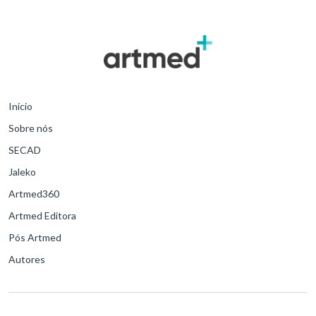
passa a acessar novos mecanismos de ação e reação. Nesse
sentido, a psicologia evolui buscando diagnósticos, tratamentos e
métodos a fim de aperfeiçoar suas terapias, como o surgimento das
novas “terapias de terceira onda”.
Início
Sobre nós
SECAD
Jaleko
Artmed360
Artmed Editora
Pós Artmed
Autores