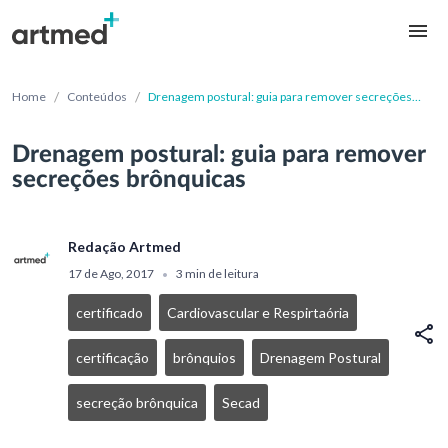
/
/
Home
Conteúdos
Drenagem postural: guia para remover secreções
brônquicas
Drenagem postural: guia para remover
secreções brônquicas
Redação Artmed
17 de Ago, 2017
3 min de leitura
•
certificado
Cardiovascular e Respirtaória
certificação
brônquios
Drenagem Postural
secreção brônquica
Secad