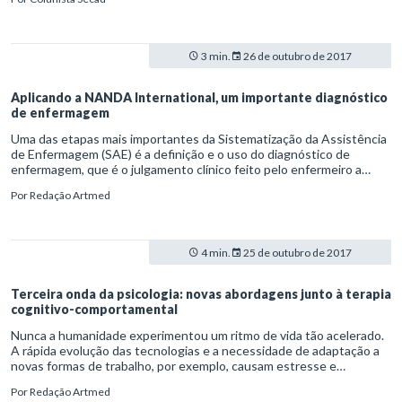
Instituto Médico dos EUA, constatando que um grande número de
pacientes morria a cada ano em virtude dos danos decorrentes dos
cuidados à saúde e que acrescentou a preocupação por uma das
dimensões da qualidade: a segurança do paciente.1
3 min.
26 de outubro de 2017
Aplicando a NANDA International, um importante diagnóstico
de enfermagem
Uma das etapas mais importantes da Sistematização da Assistência
de Enfermagem (SAE) é a definição e o uso do diagnóstico de
enfermagem, que é o julgamento clínico feito pelo enfermeiro a
respeito das respostas atuais ou potenciais do paciente aos
Por
Redação Artmed
problemas de saúde. É a base para a estruturação da assistência.
4 min.
25 de outubro de 2017
Terceira onda da psicologia: novas abordagens junto à terapia
cognitivo-comportamental
Nunca a humanidade experimentou um ritmo de vida tão acelerado.
A rápida evolução das tecnologias e a necessidade de adaptação a
novas formas de trabalho, por exemplo, causam estresse e
ansiedade em milhões de pessoas. O problema é que quando o
Por
Redação Artmed
corpo e a mente não dão conta de se manterem ativos, o cognitivo