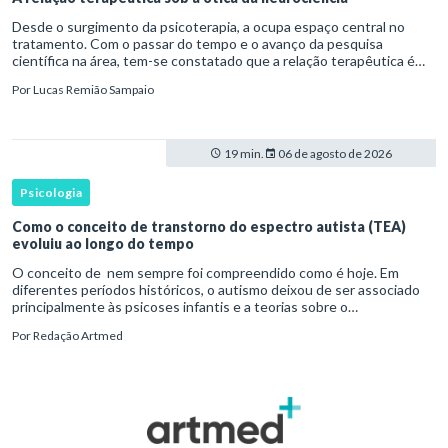
Desde o surgimento da psicoterapia, a ocupa espaço central no
tratamento. Com o passar do tempo e o avanço da pesquisa
científica na área, tem-se constatado que a relação terapêutica é
um dos principais mecanismos associados à mudança, sendo consist
Por
Lucas Remião Sampaio
19 min.
06 de agosto de 2026
Psicologia
Como o conceito de transtorno do espectro autista (TEA)
evoluiu ao longo do tempo
O conceito de nem sempre foi compreendido como é hoje. Em
diferentes períodos históricos, o autismo deixou de ser associado
principalmente às psicoses infantis e a teorias sobre o
desenvolvimento humano para ser reconhecido como um
Por
Redação Artmed
transtorno do des