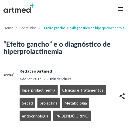
/
/
Home
Conteúdos
“Efeito gancho” e o diagnóstico de hiperprolactinemia
“Efeito gancho” e o diagnóstico de
hiperprolactinemia
Redação Artmed
4 de Set, 2017
3 min de leitura
•
hiperprolactinemia
Clínicas e Tratamentos
Secad
prolactina
Metabologia
endocrinologia
PROENDÓCRINO