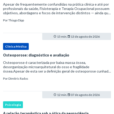
Apesar de frequentemente confundidas na prática clínica e até por
profissionais da saúde, Fisioterapia e Terapia Ocupacional possuem
objetivos, abordagens e focos de intervenção distintos — ainda que
complementares. Entender essas diferenças é essenc
Por
Thiago Dipp
15 min.
13 de agosto de 2026
Clínica Médica
Osteoporose: diagnóstico e avaliação
Osteoporose é caracterizada por baixa massa óssea,
desorganização microarquitetural do osso e fragilidade
óssea.Apesar de esta ser a definição geral de osteoporose cunhada
pela Organização Mundial da Saúde, ela tem um enfoque
Por
Dimitris Rados
patofisiológico, e não c
12 min.
07 de agosto de 2026
Psicologia
A relação terapêutica sob a ótica da neurociência