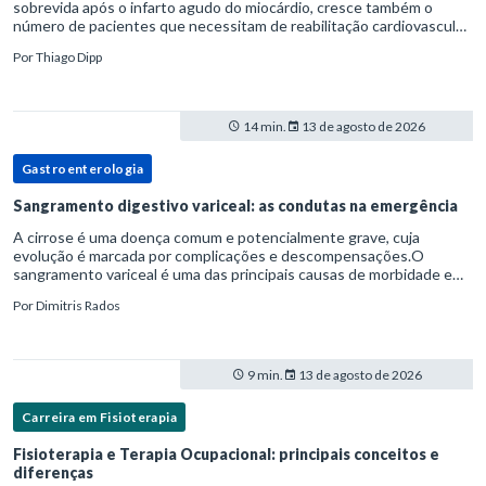
sobrevida após o infarto agudo do miocárdio, cresce também o
número de pacientes que necessitam de reabilitação cardiovascular
estruturada.Nesse contexto, o fisioterapeuta assume um papel estr
Por
Thiago Dipp
14 min.
13 de agosto de 2026
Gastroenterologia
Sangramento digestivo variceal: as condutas na emergência
A cirrose é uma doença comum e potencialmente grave, cuja
evolução é marcada por complicações e descompensações.O
sangramento variceal é uma das principais causas de morbidade e
mortalidade para pessoas com cirrose.Ele é causado pela
Por
Dimitris Rados
hipertensão port
9 min.
13 de agosto de 2026
Carreira em Fisioterapia
Fisioterapia e Terapia Ocupacional: principais conceitos e
diferenças