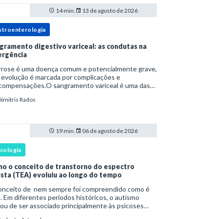
14 min.
13 de agosto de 2026
stroenterologia
gramento digestivo variceal: as condutas na
rgência
irrose é uma doença comum e potencialmente grave,
 evolução é marcada por complicações e
compensações.O sangramento variceal é uma das
cipais causas de morbidade e mortalidade para
Dimitris Rados
oas com cirrose.Ele é causado pela hipertensão
t
19 min.
06 de agosto de 2026
icologia
o o conceito de transtorno do espectro
ista (TEA) evoluiu ao longo do tempo
onceito de nem sempre foi compreendido como é
. Em diferentes períodos históricos, o autismo
ou de ser associado principalmente às psicoses
ntis e a teorias sobre o desenvolvimento humano