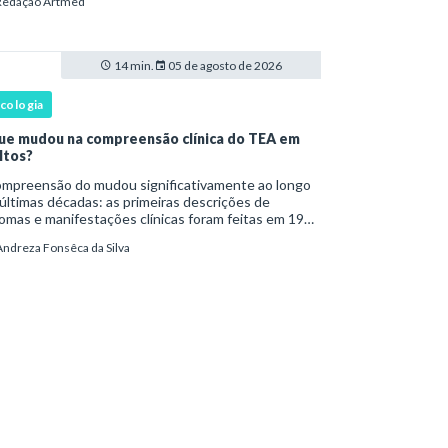
Redação Artmed
a ser reconhecido como um transtorno do des
14 min.
05 de agosto de 2026
icologia
ue mudou na compreensão clínica do TEA em
ltos?
são do mudou significativamente ao longo
últimas décadas: as primeiras descrições de
omas e manifestações clínicas foram feitas em 1943
Leo Kanner e, em 1944, por Hans Asperger, a partir
Andreza Fonsêca da Silva
bservação de crianças com dificuldad