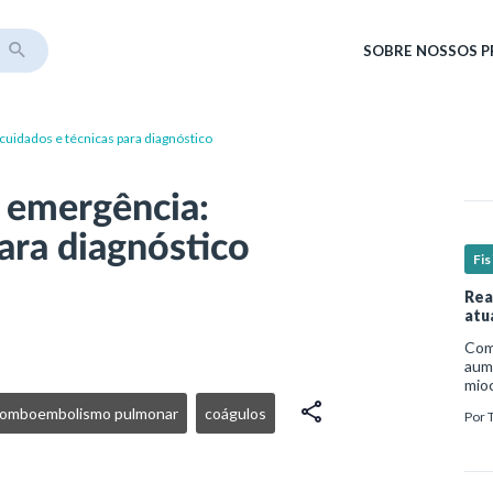
SOBRE
NOSSOS 
uidados e técnicas para diagnóstico
 emergência:
ara diagnóstico
Fis
Rea
atu
Com 
aume
mio
nece
romboembolismo pulmonar
coágulos
Por
est
um p