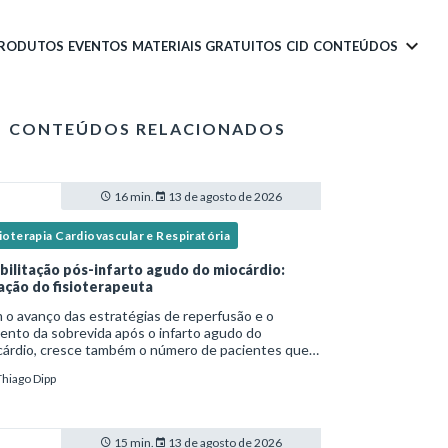
PRODUTOS
EVENTOS
MATERIAIS GRATUITOS
CID
CONTEÚDOS
CONTEÚDOS RELACIONADOS
16 min.
13 de agosto de 2026
ioterapia Cardiovascular e Respiratória
bilitação pós-infarto agudo do miocárdio:
ação do fisioterapeuta
o avanço das estratégias de reperfusão e o
nto da sobrevida após o infarto agudo do
cárdio, cresce também o número de pacientes que
ssitam de reabilitação cardiovascular
Thiago Dipp
ruturada.Nesse contexto, o fisioterapeuta assume
apel estr
15 min.
13 de agosto de 2026