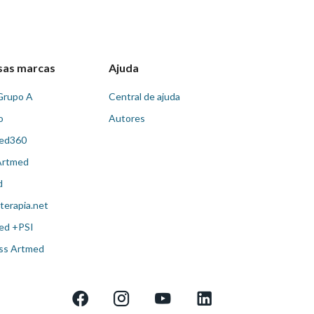
sas marcas
Ajuda
Grupo A
Central de ajuda
o
Autores
ed360
Artmed
d
terapia.net
ed +PSI
ss Artmed