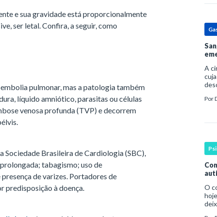
ente e sua gravidade está proporcionalmente
e, ser letal. Confira, a seguir, como
Ga
San
eme
A c
cuja
des
a embolia pulmonar, mas a patologia também
prin
ura, líquido amniótico, parasitas ou células
Por
pess
por
mbose venosa profunda (TVP) e decorrem
élvis.
Ps
a Sociedade Brasileira de Cardiologia (SBC),
o prolongada; tabagismo; uso de
Com
aut
e presença de varizes. Portadores de
r predisposição à doença.
O c
hoje
deix
infa