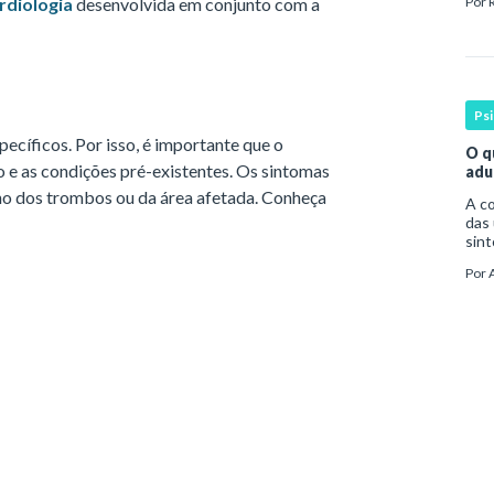
rdiologia
desenvolvida em conjunto com a
Por
par
Ps
cíficos. Por isso, é importante que o
O q
o e as condições pré-existentes. Os sintomas
adu
 dos trombos ou da área afetada. Conheça
A compreen
das 
sint
por 
Por
da o