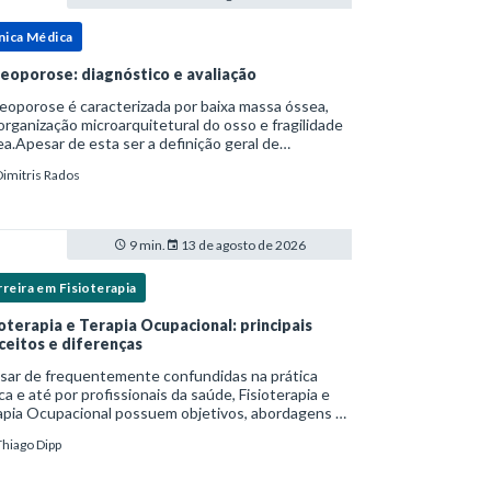
nica Médica
eoporose: diagnóstico e avaliação
oporose é caracterizada por baixa massa óssea,
rganização microarquitetural do osso e fragilidade
a.Apesar de esta ser a definição geral de
eoporose cunhada pela Organização Mundial da
Dimitris Rados
e, ela tem um enfoque patofisiológico, e não c
9 min.
13 de agosto de 2026
reira em Fisioterapia
ioterapia e Terapia Ocupacional: principais
ceitos e diferenças
sar de frequentemente confundidas na prática
ica e até por profissionais da saúde, Fisioterapia e
apia Ocupacional possuem objetivos, abordagens e
s de intervenção distintos — ainda que
Thiago Dipp
plementares. Entender essas diferenças é essenc