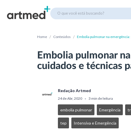
O que você está buscando?
/
/
Home
Conteúdos
Embolia pulmonar na emergência: c
Embolia pulmonar na
cuidados e técnicas p
Redação Artmed
24 de Abr, 2020
3 min de leitura
•
embolia pulmonar
Emergência
t
tep
Intensiva e Emergência