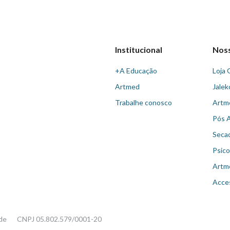
Institucional
Nos
+A Educação
Loja 
Artmed
Jalek
Trabalhe conosco
Artm
Pós 
Seca
Psico
Artm
Acce
ade
CNPJ 05.802.579/0001-20