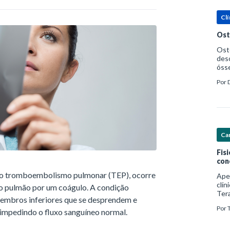
Clí
Ost
Oste
deso
ósse
ost
Por
Saúd
Car
Fis
con
o tromboembolismo pulmonar (TEP), ocorre
Ape
clín
do pulmão por um coágulo. A condição
Ter
membros inferiores que se desprendem e
foco
Por
com
 impedindo o fluxo sanguíneo normal.