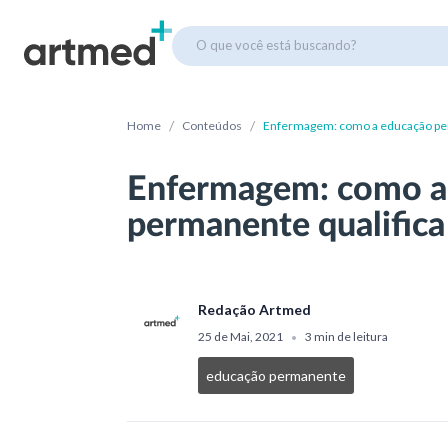
O que você está buscando?
/
/
Home
Conteúdos
Enfermagem: como a educação perm
Enfermagem: como a
permanente qualifica 
Redação Artmed
25 de Mai, 2021
3 min de leitura
•
educação permanente