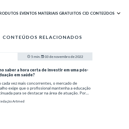
PRODUTOS
EVENTOS
MATERIAIS GRATUITOS
CID
CONTEÚDOS
CONTEÚDOS RELACIONADOS
5 min.
03 de novembro de 2022
o saber a hora certa de investir em uma pós-
duação em saúde?
 cada vez mais concorrentes, o mercado de
alho exige que o profissional mantenha a educação
inuada para se destacar na área de atuação. Por
e motivo, investir em uma pós-graduação em saúde
Redação Artmed
melhor forma de estar bem colocado nesse
ente tão competitivo.