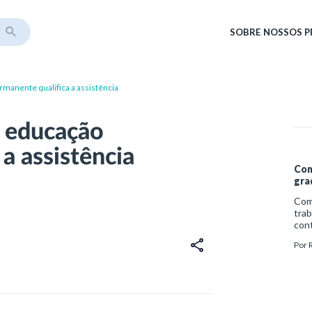
SOBRE
NOSSOS 
anente qualifica a assistência
 educação
a assistência
Com
gra
Com
trab
cont
ess
Por
é a 
ambi