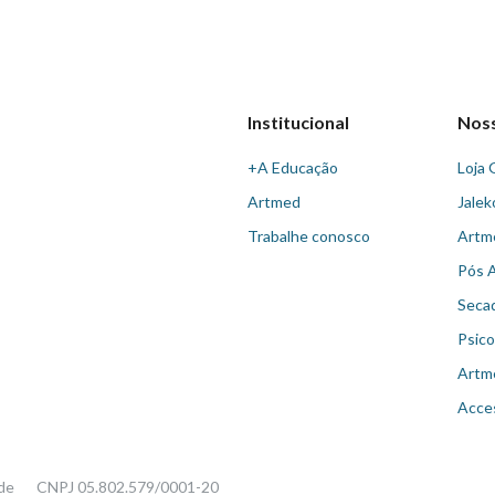
Institucional
Nos
+A Educação
Loja 
Artmed
Jalek
Trabalhe conosco
Artm
Pós 
Seca
Psico
Artm
Acce
ade
CNPJ 05.802.579/0001-20