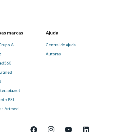
sas marcas
Ajuda
Grupo A
Central de ajuda
o
Autores
ed360
Artmed
d
terapia.net
ed +PSI
ss Artmed