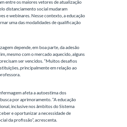
m entre os maiores vetores de atualização
pelo distanciamento social mudaram
ives e webinares. Nesse contexto, a educação
ornar uma das modalidades de qualificação
izagem depende, em boa parte, da adesão
ssim, mesmo com o mercado aquecido, alguns
precisam ser vencidos. “Muitos desafios
stituições, principalmente em relação ao
professora.
enfermagem afeta a autoestima dos
e a busca por aprimoramento. “A educação
nal, inclusive nos âmbitos do Sistema
ceber e oportunizar a necessidade de
al da profissão”, acrescenta.