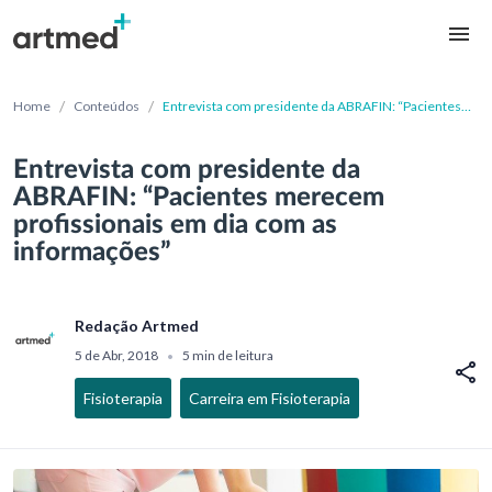
/
/
Home
Conteúdos
Entrevista com presidente da ABRAFIN: “Pacientes
merecem profissionais em dia com as informações”
Entrevista com presidente da
ABRAFIN: “Pacientes merecem
profissionais em dia com as
informações”
Redação Artmed
5 de Abr, 2018
5 min de leitura
•
Fisioterapia
Carreira em Fisioterapia