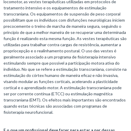
locomotor, as vestes terapêuticas utilizadas em protocolos de
tratamento intensivo e os equipamentos de estimulação
transcraniana. Os equipamentos de suspensão de peso corporal
possibilitam que os indivíduos com disfunções neurológicas iniciem
precocemente o treino de marcha de maneira segura, seguindo o
princípio de que a melhor maneira de se recuperar uma determinada
função é realizando esta mesma função. As vestes terapêuticas são
utilizadas para trabalhar contra cargas de resistência, aumentar a
propriocepção e o realinhamento postural. O uso das vestes é
geralmente associado a um programa de fisioterapia intensivo
estimulando sempre que possível a participação motora ativa do
indivíduo. No que se refere a estimulação transcraniana, consiste na
estimulação do córtex humano de maneira eficaz e não invasiva,
visando modular as funções corticais, acelerando a plasticidade
cortical e o aprendizado motor. A estimulação transcraniana pode
ser por corrente contínua (ETCC) ou estimulação magnética
transcraniana (EMT). Os efeitos mais importantes são encontrados
quando estas técnicas são associadas com programas de
fisioterapia neurofuncional.
E o que um profissional deve fazer para estar a par dessas