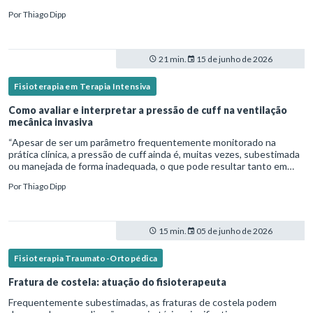
fisioterapeuta atua diretamente na avaliação e no tratamento des
Por
Thiago Dipp
21 min.
15 de junho de 2026
Fisioterapia em Terapia Intensiva
Como avaliar e interpretar a pressão de cuff na ventilação
mecânica invasiva
“Apesar de ser um parâmetro frequentemente monitorado na
prática clínica, a pressão de cuff ainda é, muitas vezes, subestimada
ou manejada de forma inadequada, o que pode resultar tanto em
microaspiração quanto em lesões traqueais significativas. Em
Por
Thiago Dipp
15 min.
05 de junho de 2026
Fisioterapia Traumato-Ortopédica
Fratura de costela: atuação do fisioterapeuta
Frequentemente subestimadas, as fraturas de costela podem