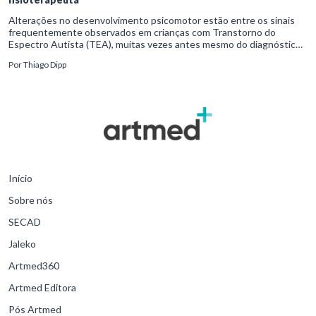
Alterações no desenvolvimento psicomotor estão entre os sinais
frequentemente observados em crianças com Transtorno do
Espectro Autista (TEA), muitas vezes antes mesmo do diagnóstico
formal.Diante disso, a atuação do fisioterapeuta vai além da reabil
Por
Thiago Dipp
Início
Sobre nós
SECAD
Jaleko
Artmed360
Artmed Editora
Pós Artmed