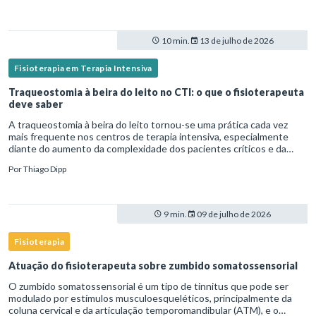
10 min.
13 de julho de 2026
Fisioterapia em Terapia Intensiva
Traqueostomia à beira do leito no CTI: o que o fisioterapeuta
deve saber
A traqueostomia à beira do leito tornou-se uma prática cada vez
mais frequente nos centros de terapia intensiva, especialmente
diante do aumento da complexidade dos pacientes críticos e da
necessidade de ventilação mecânica prolongada.Nesse cenário,
Por
Thiago Dipp
9 min.
09 de julho de 2026
Fisioterapia
Atuação do fisioterapeuta sobre zumbido somatossensorial
O zumbido somatossensorial é um tipo de tinnitus que pode ser
modulado por estímulos musculoesqueléticos, principalmente da
coluna cervical e da articulação temporomandibular (ATM), e o