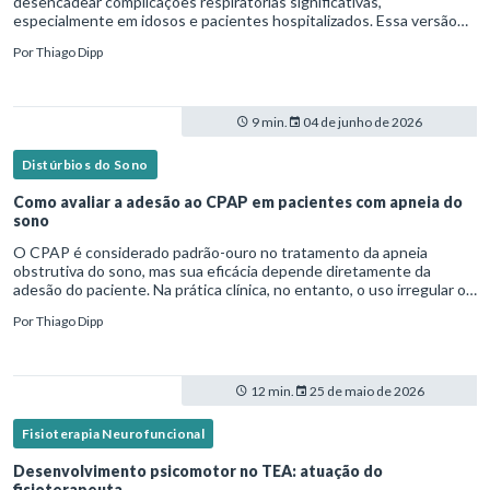
desencadear complicações respiratórias significativas,
especialmente em idosos e pacientes hospitalizados. Essa versão
fica mais fluida para leitura em blogs e materiais científicos.Nesse
Por
Thiago Dipp
cená
9 min.
04 de junho de 2026
Distúrbios do Sono
Como avaliar a adesão ao CPAP em pacientes com apneia do
sono
O CPAP é considerado padrão-ouro no tratamento da apneia
obstrutiva do sono, mas sua eficácia depende diretamente da
adesão do paciente. Na prática clínica, no entanto, o uso irregular ou
inadequado ainda é uma realidade frequente. Diante disso, surg
Por
Thiago Dipp
12 min.
25 de maio de 2026
Fisioterapia Neurofuncional
Desenvolvimento psicomotor no TEA: atuação do
fisioterapeuta