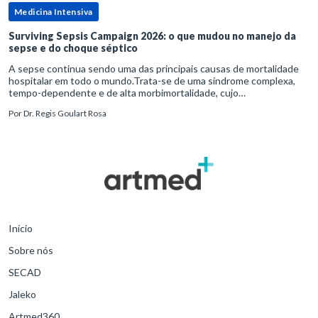
Medicina Intensiva
Surviving Sepsis Campaign 2026: o que mudou no manejo da
sepse e do choque séptico
A sepse continua sendo uma das principais causas de mortalidade
hospitalar em todo o mundo.Trata-se de uma síndrome complexa,
tempo-dependente e de alta morbimortalidade, cujo
reconhecimento precoce e manejo estruturado são determinantes
Por
Dr. Regis Goulart Rosa
para o desfe
Início
Sobre nós
SECAD
Jaleko
Artmed360