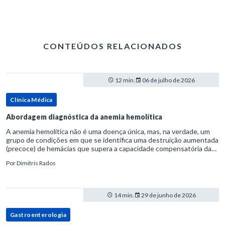
CONTEÚDOS RELACIONADOS
12 min.
06 de julho de 2026
Clínica Médica
Abordagem diagnóstica da anemia hemolítica
A anemia hemolítica não é uma doença única, mas, na verdade, um
grupo de condições em que se identifica uma destruição aumentada
(precoce) de hemácias que supera a capacidade compensatória da
medula óssea.Como a vida média normal da hemácia é de apro
Por
Dimitris Rados
14 min.
29 de junho de 2026
Gastroenterologia