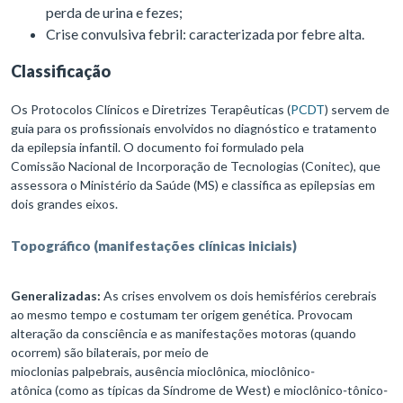
perda de urina e fezes;
Crise convulsiva febril: caracterizada por febre alta.
Classificação
Os Protocolos Clínicos e Diretrizes Terapêuticas (
PCDT
) servem de
guia para os profissionais envolvidos no diagnóstico e tratamento
da epilepsia infantil. O documento foi formulado pela
Comissão Nacional de Incorporação de Tecnologias (Conitec), que
assessora o Ministério da Saúde (MS) e classifica as epilepsias em
dois grandes eixos.
Topográfico (manifestações clínicas iniciais)
Generalizadas:
As crises envolvem os dois hemisférios cerebrais
ao mesmo tempo e costumam ter origem genética. Provocam
alteração da consciência e as manifestações motoras (quando
ocorrem) são bilaterais, por meio de
mioclonias palpebrais, ausência mioclônica, mioclônico‐
atônica (como as típicas da Síndrome de West) e mioclônico‐tônico‐