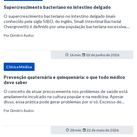
Supercrescimento bacteriano no intestino delgado
O supercrescimento bacteriano no intestino delgado (mais
conhecido pela sigla SIBO, do inglês, Small Intestinal Bacterial
Overgrowth) é definido por uma população bacteriana excessiva.
rata-se de uma forma específica de disbiose do trato digestivo. P
Por
Dimitris Rados
16 min.
03 de junho de 2026
Clínica Médica
Prevenção quaternária e quinquenária: o que todo médico
deve saber
O conceito de atuar precocemente nos problemas de saúde está
amplamente inculcado na cultura popular e na medicina. Apesar
disso, essa prática pode gerar problemas por si só. Excesso de
diagnósticos e de tratamentos podem advir de prevenção excessiva
Por
Dimitris Rados
28 min.
22 de maio de 2026