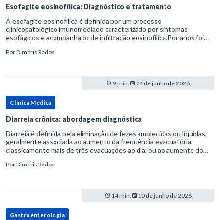
Esofagite eosinofílica: Diagnóstico e tratamento
A esofagite eosinofílica é definida por um processo
clinicopatológico imunomediado caracterizado por sintomas
esofágicos e acompanhado de infiltração eosinofílica.Por anos foi
considerada uma manifestação dentro do espectro da doença do
Por
Dimitris Rados
refluxo gastr
9 min.
24 de junho de 2026
Clínica Médica
Diarreia crônica: abordagem diagnóstica
Diarreia é definida pela eliminação de fezes amolecidas ou líquidas,
geralmente associada ao aumento da frequência evacuatória,
classicamente mais de três evacuações ao dia, ou ao aumento do
volume fecal.Na prática, a consistência das fezes costuma s
Por
Dimitris Rados
14 min.
10 de junho de 2026
Gastroenterologia