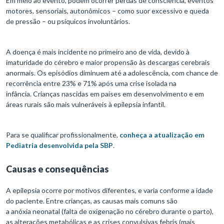
Em meio ao evento, podem ocorrer perdas de consciência, eventos
motores, sensoriais, autonômicos – como suor excessivo e queda
de pressão – ou psíquicos involuntários.
A doença é mais incidente no primeiro ano de vida, devido à
imaturidade do cérebro e maior propensão às descargas cerebrais
anormais. Os episódios diminuem até a adolescência, com chance de
recorrência entre 23% e 71% após uma crise isolada na
infância. Crianças nascidas em países em desenvolvimento e em
áreas rurais são mais vulneráveis à epilepsia infantil.
Para se qualificar profissionalmente,
conheça a atualização em
Pediatria desenvolvida pela SBP
.
Causas e consequências
A epilepsia ocorre por motivos diferentes, e varia conforme a idade
do paciente. Entre crianças, as causas mais comuns são
a anóxia neonatal (falta de oxigenação no cérebro durante o parto),
as alterações metabólicas e as crises convulsivas febris (mais