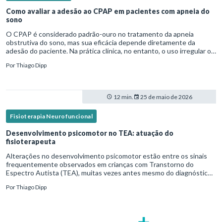
Como avaliar a adesão ao CPAP em pacientes com apneia do
sono
O CPAP é considerado padrão-ouro no tratamento da apneia
obstrutiva do sono, mas sua eficácia depende diretamente da
adesão do paciente. Na prática clínica, no entanto, o uso irregular ou
inadequado ainda é uma realidade frequente. Diante disso, surg
Por
Thiago Dipp
12 min.
25 de maio de 2026
Fisioterapia Neurofuncional
Desenvolvimento psicomotor no TEA: atuação do
fisioterapeuta
Alterações no desenvolvimento psicomotor estão entre os sinais
frequentemente observados em crianças com Transtorno do
Espectro Autista (TEA), muitas vezes antes mesmo do diagnóstico
formal.Diante disso, a atuação do fisioterapeuta vai além da reabil
Por
Thiago Dipp