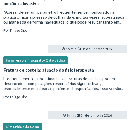
mecânica invasiva
“Apesar de ser um parâmetro frequentemente monitorado na
prática clínica, a pressão de cuff ainda é, muitas vezes, subestimada
ou manejada de forma inadequada, o que pode resultar tanto em
microaspiração quanto em lesões traqueais significativas. Em
Por
Thiago Dipp
15 min.
05 de junho de 2026
Fisioterapia Traumato-Ortopédica
Fratura de costela: atuação do fisioterapeuta
Frequentemente subestimadas, as fraturas de costela podem
desencadear complicações respiratórias significativas,
especialmente em idosos e pacientes hospitalizados. Essa versão
fica mais fluida para leitura em blogs e materiais científicos.Nesse
Por
Thiago Dipp
cená
9 min.
04 de junho de 2026
Distúrbios do Sono