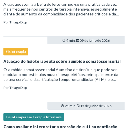
A traqueostomia à beira do leito tornou-se uma prática cada vez
mais frequente nos centros de terapia intensiva, especialmente
diante do aumento da complexidade dos pacientes críticos e da
necessidade de ventilação mecânica prolongada.Nesse cenário,
Por
Thiago Dipp
9 min.
09 de julho de 2026
Fisioterapia
Atuação do fisioterapeuta sobre zumbido somatossensorial
O zumbido somatossensorial é um tipo de tinnitus que pode ser
modulado por estímulos musculoesqueléticos, principalmente da
coluna cervical e da articulação temporomandibular (ATM), e o
fisioterapeuta atua diretamente na avaliação e no tratamento des
Por
Thiago Dipp
21 min.
15 de junho de 2026
Fisioterapia em Terapia Intensiva
Como avaliar e interpretar a pressão de cuff na ventilação