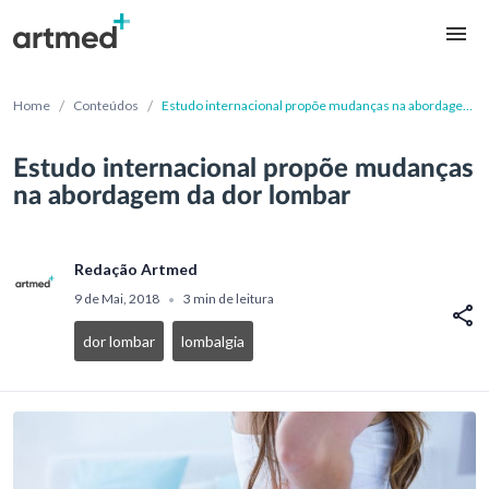
/
/
Home
Conteúdos
Estudo internacional propõe mudanças na abordagem
da dor lombar
Estudo internacional propõe mudanças
na abordagem da dor lombar
Redação Artmed
9 de Mai, 2018
3 min de leitura
•
dor lombar
lombalgia