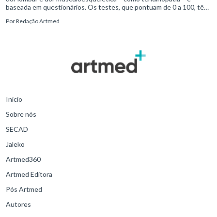
baseada em questionários. Os testes, que pontuam de 0 a 100, têm
como objetivo captar informações sobre o paciente, seus hábitos
Por
Redação Artmed
diários e sua mobilidade.
Início
Sobre nós
SECAD
Jaleko
Artmed360
Artmed Editora
Pós Artmed
Autores