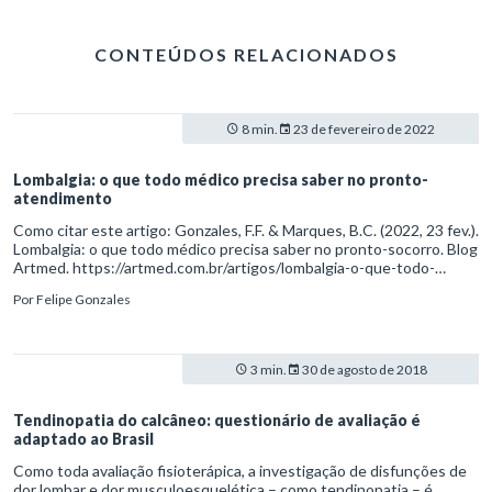
CONTEÚDOS RELACIONADOS
8 min.
23 de fevereiro de 2022
Lombalgia: o que todo médico precisa saber no pronto-
atendimento
Como citar este artigo: Gonzales, F.F. & Marques, B.C. (2022, 23 fev.).
Lombalgia: o que todo médico precisa saber no pronto-socorro. Blog
Artmed. https://artmed.com.br/artigos/lombalgia-o-que-todo-
medico-precisa-saber-no-pronto-atendimento
Por
Felipe Gonzales
3 min.
30 de agosto de 2018
Tendinopatia do calcâneo: questionário de avaliação é
adaptado ao Brasil
Como toda avaliação fisioterápica, a investigação de disfunções de
dor lombar e dor musculoesquelética – como tendinopatia – é