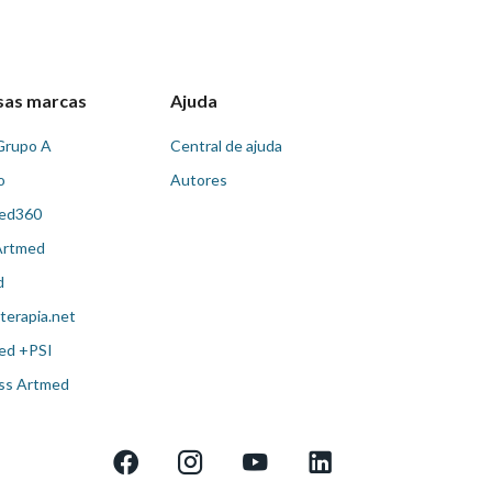
sas marcas
Ajuda
Grupo A
Central de ajuda
o
Autores
ed360
Artmed
d
terapia.net
ed +PSI
ss Artmed