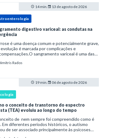
14 min.
13 de agosto de 2026
stroenterologia
gramento digestivo variceal: as condutas na
rgência
irrose é uma doença comum e potencialmente grave,
 evolução é marcada por complicações e
compensações.O sangramento variceal é uma das
cipais causas de morbidade e mortalidade para
Dimitris Rados
oas com cirrose.Ele é causado pela hipertensão
t
19 min.
06 de agosto de 2026
icologia
o o conceito de transtorno do espectro
ista (TEA) evoluiu ao longo do tempo
onceito de nem sempre foi compreendido como é
. Em diferentes períodos históricos, o autismo
ou de ser associado principalmente às psicoses
ntis e a teorias sobre o desenvolvimento humano