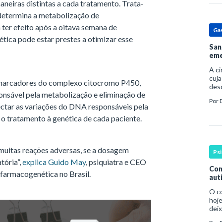
neiras distintas a cada tratamento. Trata-
 determina a metabolização de
ter efeito após a oitava semana de
Ga
ica pode estar prestes a otimizar esse
San
eme
A c
cuja
omarcadores do complexo citocromo P450,
des
ponsável pela metabolização e eliminação de
prin
Por
pess
tectar as variações do DNA responsáveis pela
por
r o tratamento à genética de cada paciente.
muitas reações adversas, se a dosagem
Ps
tória”,
explica Guido May
, psiquiatra e CEO
Com
farmacogenética no Brasil.
aut
O c
hoje
deix
infa