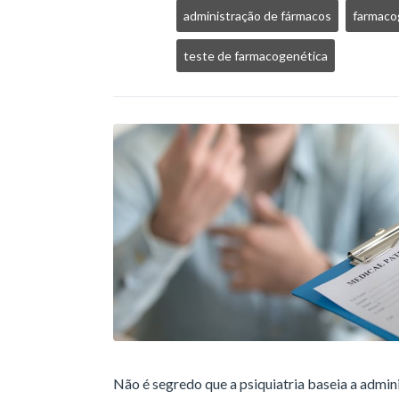
administração de fármacos
farmaco
teste de farmacogenética
Não é segredo que a psiquiatria baseia a admin