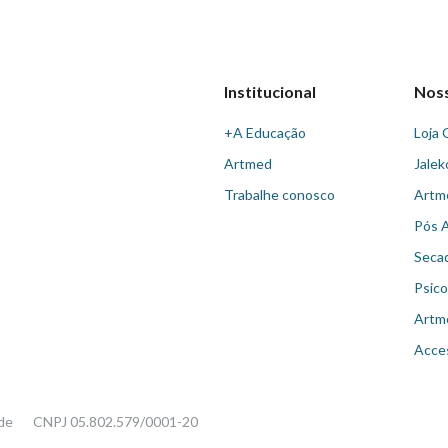
Institucional
Nos
+A Educação
Loja 
Artmed
Jalek
Trabalhe conosco
Artm
Pós 
Seca
Psico
Artm
Acce
ade
CNPJ 05.802.579/0001-20