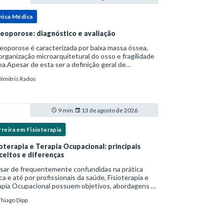
nica Médica
eoporose: diagnóstico e avaliação
oporose é caracterizada por baixa massa óssea,
rganização microarquitetural do osso e fragilidade
a.Apesar de esta ser a definição geral de
eoporose cunhada pela Organização Mundial da
Dimitris Rados
e, ela tem um enfoque patofisiológico, e não c
9 min.
13 de agosto de 2026
reira em Fisioterapia
ioterapia e Terapia Ocupacional: principais
ceitos e diferenças
sar de frequentemente confundidas na prática
ica e até por profissionais da saúde, Fisioterapia e
apia Ocupacional possuem objetivos, abordagens e
s de intervenção distintos — ainda que
Thiago Dipp
plementares. Entender essas diferenças é essenc