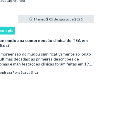
Redação Artmed
a ser reconhecido como um transtorno do des
14 min.
05 de agosto de 2026
icologia
ue mudou na compreensão clínica do TEA em
ltos?
são do mudou significativamente ao longo
últimas décadas: as primeiras descrições de
omas e manifestações clínicas foram feitas em 1943
Leo Kanner e, em 1944, por Hans Asperger, a partir
Andreza Fonsêca da Silva
bservação de crianças com dificuldad