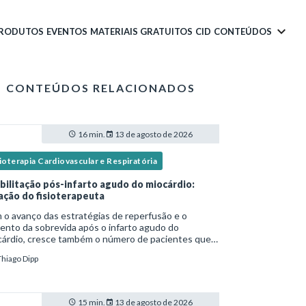
PRODUTOS
EVENTOS
MATERIAIS GRATUITOS
CID
CONTEÚDOS
CONTEÚDOS RELACIONADOS
16 min.
13 de agosto de 2026
ioterapia Cardiovascular e Respiratória
bilitação pós-infarto agudo do miocárdio:
ação do fisioterapeuta
o avanço das estratégias de reperfusão e o
nto da sobrevida após o infarto agudo do
cárdio, cresce também o número de pacientes que
ssitam de reabilitação cardiovascular
Thiago Dipp
ruturada.Nesse contexto, o fisioterapeuta assume
apel estr
15 min.
13 de agosto de 2026