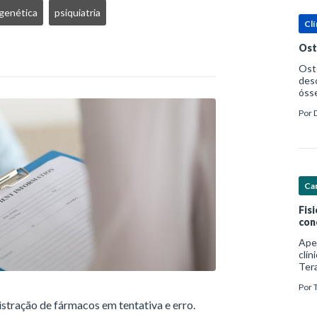
genética
psiquiatria
Clí
Ost
Oste
deso
ósse
ost
Por
Saúd
Car
Fis
con
Ape
clín
Ter
foco
Por
com
istração de fármacos em tentativa e erro.