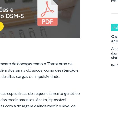
Por
par
Ps
O q
adu
A compreen
das 
sint
por 
tamento de doenças como o Transtorno de
Por
da o
lém dos sinais clássicos, como desatenção e
e altas cargas de impulsividade.
icas específicas do sequenciamento genético
dos medicamentos. Assim, é possível
mas com a dosagem e ainda medir o nível de