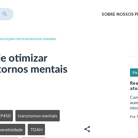
SOBRE
NOSSOS 
escrições em transtornos mentais
e otimizar
tornos mentais
Fis
Rea
atu
Com 
aume
mio
nece
 P450
transtornos mentais
Por
est
um p
peratividade
TDAH