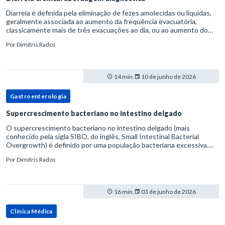
Diarreia é definida pela eliminação de fezes amolecidas ou líquidas,
geralmente associada ao aumento da frequência evacuatória,
classicamente mais de três evacuações ao dia, ou ao aumento do
volume fecal.Na prática, a consistência das fezes costuma s
Por
Dimitris Rados
14 min.
10 de junho de 2026
Gastroenterologia
Supercrescimento bacteriano no intestino delgado
O supercrescimento bacteriano no intestino delgado (mais
conhecido pela sigla SIBO, do inglês, Small Intestinal Bacterial
Overgrowth) é definido por uma população bacteriana excessiva.
rata-se de uma forma específica de disbiose do trato digestivo. P
Por
Dimitris Rados
16 min.
03 de junho de 2026
Clínica Médica