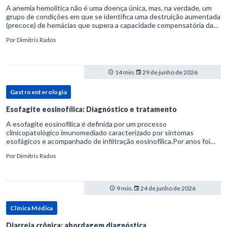
A anemia hemolítica não é uma doença única, mas, na verdade, um
grupo de condições em que se identifica uma destruição aumentada
(precoce) de hemácias que supera a capacidade compensatória da
medula óssea.Como a vida média normal da hemácia é de apro
Por
Dimitris Rados
14 min.
29 de junho de 2026
Gastroenterologia
Esofagite eosinofílica: Diagnóstico e tratamento
A esofagite eosinofílica é definida por um processo
clinicopatológico imunomediado caracterizado por sintomas
esofágicos e acompanhado de infiltração eosinofílica.Por anos foi
considerada uma manifestação dentro do espectro da doença do
Por
Dimitris Rados
refluxo gastr
9 min.
24 de junho de 2026
Clínica Médica
Diarreia crônica: abordagem diagnóstica