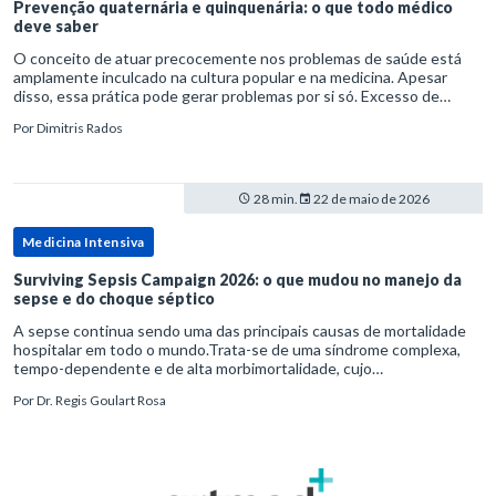
Prevenção quaternária e quinquenária: o que todo médico
deve saber
O conceito de atuar precocemente nos problemas de saúde está
amplamente inculcado na cultura popular e na medicina. Apesar
disso, essa prática pode gerar problemas por si só. Excesso de
diagnósticos e de tratamentos podem advir de prevenção excessiva
Por
Dimitris Rados
28 min.
22 de maio de 2026
Medicina Intensiva
Surviving Sepsis Campaign 2026: o que mudou no manejo da
sepse e do choque séptico
A sepse continua sendo uma das principais causas de mortalidade
hospitalar em todo o mundo.Trata-se de uma síndrome complexa,
tempo-dependente e de alta morbimortalidade, cujo
reconhecimento precoce e manejo estruturado são determinantes
Por
Dr. Regis Goulart Rosa
para o desfe